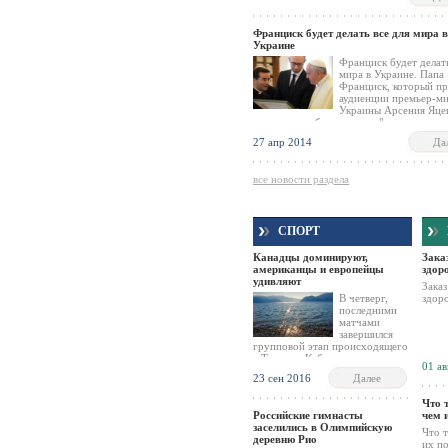
материала из «Джанго», и их еще никто
видел.
Франциск будет делать все для мира в
Украине
Франциск будет делать
мира в Украине. Папа
Франциск, который пр
аудиенции премьер-м
Украины Арсения Яце
заверил, что будет делать "все возможно
имя мира на Украине. Из-за ситуации в 
27 апр 2014
Да
Яценюк сокращает визит в Италии, - со
его пресс-секретарь. Аудиенция Яценюк
в папской библиотеке и продолжалась 1
все новости раздела
СПОРТ
Канадцы доминируют,
Зака
американцы и европейцы
здор
удивляют
Заказ
В четверг,
здор
последними
матчами
завершился
групповой этап происходящего
в Торонто Куба мира по хоккею.
01 ав
По результатам шести игровых
23 сен 2016
Далее
дней определились также
четыре участника полуфиналом.
Что 
Российские гимнасты
чем 
заселились в Олимпийскую
Что 
деревню Рио
их по