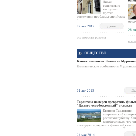
отно
американского консульства.
Ливан
решительно
выступает
против
вовлечения проблемы сирийских
беженцев в политическую игру,
пред
о чём в своем интервью
экон
07 янв 2017
Далее
сообщили госминистр по делам
отно
28 а
президента Ливана Пьер
пров
Раффуль.
в то
все новости раздела
поло
все н
но се
чтоб
выпол
ОБЩЕСТВО
полит
что р
Климатические особенности Мурманс
всего
Жене
Климатические особенности Мурманск
01 авг 2015
Да
Тарантино намерен превратить филь
"Джанго освобожденный" в сериал
Квентин Тарантино,
американский киноре
рассказал публику Ка
кинофестиваля, что он
планирует превратить фильм «Джанго
освобожденный» в телесериал. Таранти
рассказал, что у него имеется еще 90 м
24 мая 2014
Да