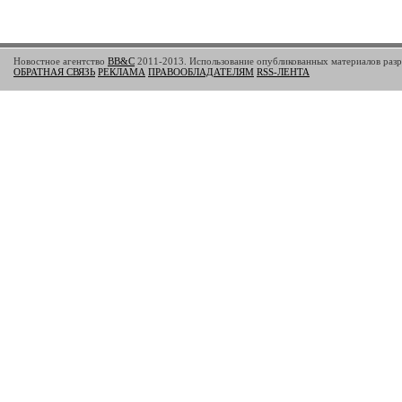
Новостное агентство
BB&C
2011-2013. Использование опубликованных материалов разре
ОБРАТНАЯ СВЯЗЬ
РЕКЛАМА
ПРАВООБЛАДАТЕЛЯМ
RSS-ЛЕНТА