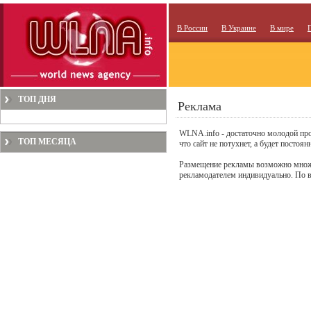
В России
В Украине
В мире
ТОП ДНЯ
Реклама
WLNA.info - достаточно молодой про
ТОП МЕСЯЦА
что сайт не потухнет, а будет постоя
Размещение рекламы возможно множес
рекламодателем индивидуально. По 