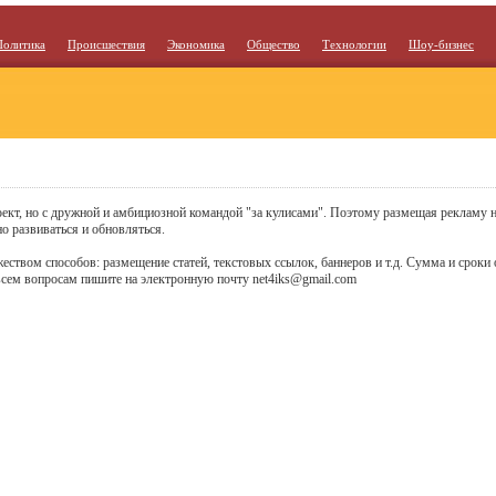
Политика
Происшествия
Экономика
Общество
Технологии
Шоу-бизнес
ект, но с дружной и амбициозной командой "за кулисами". Поэтому размещая рекламу н
нно развиваться и обновляться.
твом способов: размещение статей, текстовых ссылок, баннеров и т.д. Сумма и сроки
всем вопросам пишите на электронную почту
net4iks@gmail.com