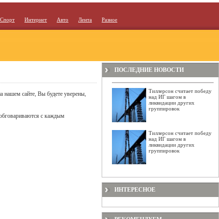
Спорт
Интернет
Авто
Лента
Разное
ПОСЛЕДНИЕ НОВОСТИ
Тиллерсон считает победу
а нашем сайте, Вы будете уверены,
над ИГ шагом в
ликвидации других
группировок
 обговариваются с каждым
Тиллерсон считает победу
над ИГ шагом в
ликвидации других
группировок
ИНТЕРЕСНОЕ