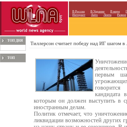
В России
В Украине
В мире
Интернет
Авто
Лента
Разное
ТОП ДНЯ
Тиллерсон считает победу над ИГ шагом в
ТОП
Уничтожени
МЕСЯЦА
деятельнос
первым ша
угрожающи
говорится
кандидата в
которым он должен выступить в с
иностранным делам.
Политик отмечает, что уничтожен
ликвидации возможностей других г
на нашу страну и ее союзников. В 