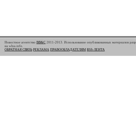
Новостное агентство
BB&C
2011-2013. Использование опубликованных материалов разр
на wlna.info.
ОБРАТНАЯ СВЯЗЬ
РЕКЛАМА
ПРАВООБЛАДАТЕЛЯМ
RSS-ЛЕНТА