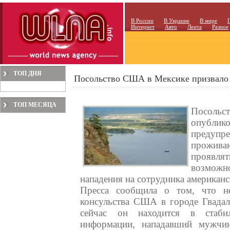
В России
В Украине
В мире
Интернет
Авто
Лента
Разное
ТОП ДНЯ
Посольство США в Мексике призвало 
ТОП МЕСЯЦА
Посольс
опублик
предупр
проживаю
проявл
возможно
нападения на сотрудника американс
Пресса сообщила о том, что не
консульства США в городе Гвадал
сейчас он находится в стаби
информации, нападавший мужчин