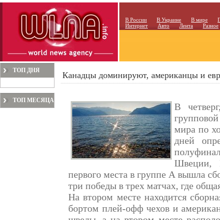
В России
В Украине
В мире
Интернет
Авто
Лента
Разное
ТОП ДНЯ
Канадцы доминируют, американцы и ев
ТОП МЕСЯЦА
В четвер
групповой
мира по х
дней опр
полуфинал
Швеции, 
первого места в группе А вышла сб
три победы в трех матчах, где обща
На втором месте находится сборна
бортом плей-офф чехов и американ
шведы, а на втором месте распол