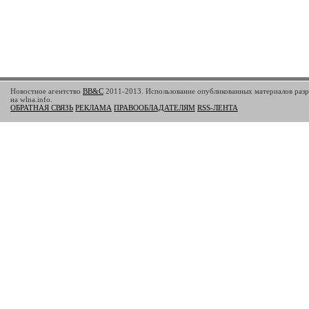
Новостное агентство
BB&C
2011-2013. Использование опубликованных материалов разр
на wlna.info.
ОБРАТНАЯ СВЯЗЬ
РЕКЛАМА
ПРАВООБЛАДАТЕЛЯМ
RSS-ЛЕНТА