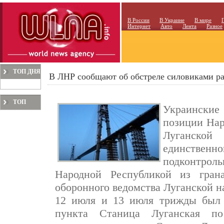
В России
В Украине
В мире
Интернет
Авто
Лента
Разное
ТОП ДНЯ
В ЛНР сообщают об обстреле силовиками р
ТОП
Украинские 
МЕСЯЦА
позиции На
Луганской
единстве
подконтроль
Народной Республикой из гран
оборонного ведомства Луганской н
12 июля и 13 июля трижды был з
пункта Станица Луганская п