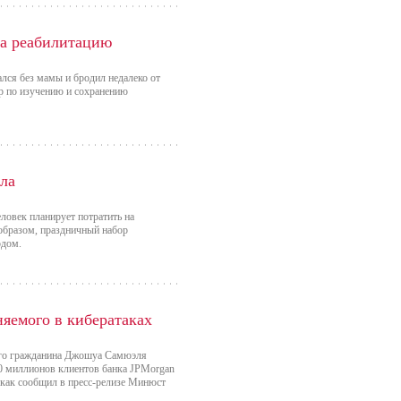
на реабилитацию
ался без мамы и бродил недалеко от
р по изучению и сохранению
ола
еловек планирует потратить на
 образом, праздничный набор
одом.
яемого в кибератаках
ого гражданина Джошуа Самюэля
0 миллионов клиентов банка JPMorgan
, как сообщил в пресс-релизе Минюст