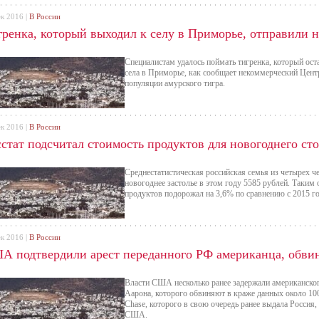
ек 2016 |
В России
гренка, который выходил к селу в Приморье, отправили 
Специалистам удалось поймать тигренка, который ост
села в Приморье, как сообщает некоммерческий Цент
популяции амурского тигра.
ек 2016 |
В России
стат подсчитал стоимость продуктов для новогоднего ст
Среднестатистическая российская семья из четырех ч
новогоднее застолье в этом году 5585 рублей. Таким
продуктов подорожал на 3,6% по сравнению с 2015 г
ек 2016 |
В России
А подтвердили арест переданного РФ американца, обвин
Власти США несколько ранее задержали американск
Аарона, которого обвиняют в краже данных около 10
Chase, которого в свою очередь ранее выдала Россия
США.