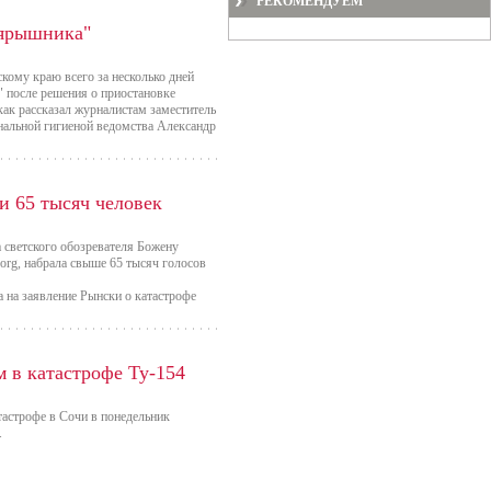
РЕКОМЕНДУЕМ
оярышника"
кому краю всего за несколько дней
 после решения о приостановке
ак рассказал журналистам заместитель
унальной гигиеной ведомства Александр
 65 тысяч человек
 светского обозревателя Божену
.org, набрала свыше 65 тысяч голосов
 на заявление Рынски о катастрофе
 в катастрофе Ту-154
тастрофе в Сочи в понедельник
.