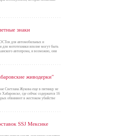
летные знаки
ГОСТов для автомобильных и
и для мототехники вполне могут быть
анского автопрома, и возможно, они
абаровские живодерки"
ае Светлана Жукова еще в пятницу не
 Хабаровске, где сейчас содержатся 16
торых обвиняют в жестоком убийстве
оставок SSJ Мексике