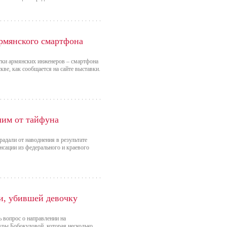
армянского смартфона
отки армянских инженеров – смартфона
ве, как сообщается на сайте выставки.
им от тайфуна
адали от наводнения в результате
нсации из федерального и краевого
и, убившей девочку
 вопрос о направлении на
хры Бобокуловой, которая несколько