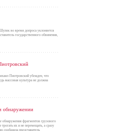
Шуляк во время допроса уклоняется
ставитель государственного обвинения,
 Пиотровский
ихаил Пиотровский убежден, что
едь массовая культура не должна
ри обнаружении
ае обнаружения фрагментов грузового
 трогать их и не перемещать, а сразу
ию сообщила представитель