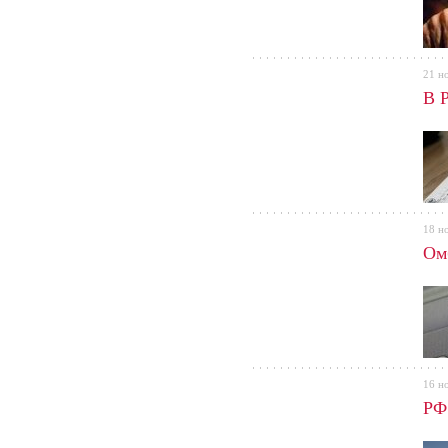
21 н
В 
18 н
Ом
16 н
РФ