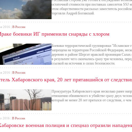
Российская сторона уже готова к обсуждению возмож
остаточной стоимости при поставках самолетов SSJ ме
этом общественности рассказал заместитель российс
торговли Андрей Богинский.
оя 2016 |
В России
Ираке боевики ИГ применили снаряды с хлором
Боевики террористической группировки "Исламское го
запрещена на территории Российской Федерации, неск
деревню в районе Шергат иракской провинции Салах-
в результате чего скончались сразу три человека, пер
ссылкой на источник в силах безопасности.
оя 2016 |
В России
ель Хабаровского края, 20 лет прятавшийся от следствия
Прокуратура Хабаровского края несколько ранее напр
отношении обвиняемого в убийстве сразу двух челов
который не менее 20 лет прятался от следствия, о чем
кт 2016 |
В России
Хабаровске военная полиция и спецназ отразили нападен