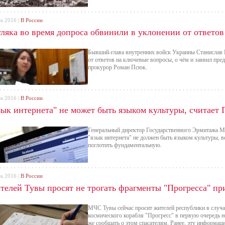
ек 2016 |
В России
ляка во время допроса обвинили в уклонении от ответов
Бывший-глава внутренних войск Украины Станислав 
от ответов на ключевые вопросы, о чём и заявил пред
прокурор Роман Псюк.
ек 2016 |
В России
зык интернета" не может быть языком культуры, считает
Генеральный директор Государственного Эрмитажа М
"язык интернета" не должен быть языком культуры, в
поглотить фундаментальную.
ек 2016 |
В России
телей Тувы просят не трогать фрагменты "Прогресса" п
МЧС Тувы сейчас просит жителей республики в случ
космического корабля "Прогресс" в первую очередь не
же сообщать о этом спасателям. Ранее, эту информац