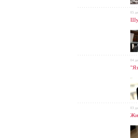
05 д
Шу
04 д
"Я
03 д
Жи