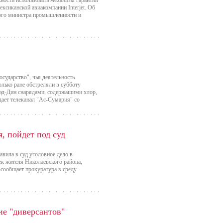
ности использовать механизм гарантии
ксиканской авиакомпании Interjet. Об
кого министра промышленности и
сударство", чья деятельность
олько ране обстреляли в субботу
эд-Дин снарядами, содержащими хлор,
едает телеканал "Ас-Сумария" со
, пойдет под суд
авила в суд уголовное дело в
ек жителя Николаевского района,
 сообщает прокуратура в среду.
ие "диверсантов"