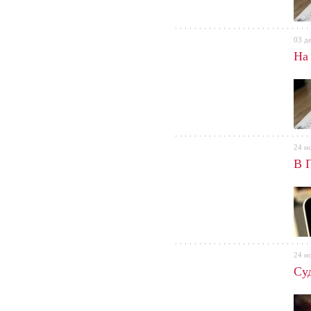
03 д
На
24 н
В 
24 н
Су