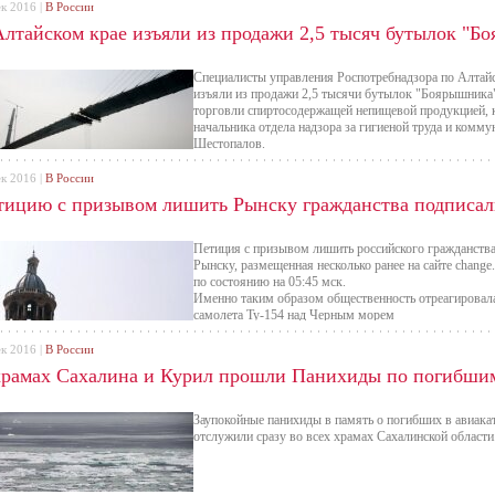
ек 2016 |
В России
Алтайском крае изъяли из продажи 2,5 тысяч бутылок "Б
Специалисты управления Роспотребнадзора по Алтайс
изъяли из продажи 2,5 тысячи бутылок "Боярышника"
торговли спиртосодержащей непищевой продукцией, к
начальника отдела надзора за гигиеной труда и комм
Шестопалов.
ек 2016 |
В России
тицию с призывом лишить Рынску гражданства подписали
Петиция с призывом лишить российского гражданства
Рынску, размещенная несколько ранее на сайте change
по состоянию на 05:45 мск.
Именно таким образом общественность отреагировала
самолета Ту-154 над Черным морем
ек 2016 |
В России
храмах Сахалина и Курил прошли Панихиды по погибшим
Заупокойные панихиды в память о погибших в авиака
отслужили сразу во всех храмах Сахалинской области