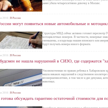
ранее убила четырехлетнюю девочку в Москве.
оя 2016 |
В России
России могут появиться новые автомобильные и мотоцик
Структуры МВД сейчас активно готовят пересмотр 
мотоциклетных номеров. В частности, номерные знак
уменьшены, а владельцы машин японского или америк
будут получать номера нового формата.
оя 2016 |
В России
будсмен не нашла нарушений в СИЗО, где содержатся "х
Уполномоченная по правам ребенка в Хабаровском кр
нашла никаких нарушений в следственном изоляторе в
несовершеннолетних, в том числе и две девушки, ко
животных.
оя 2016 |
В России
 готова обсуждать гарантию остаточной стоимости для п