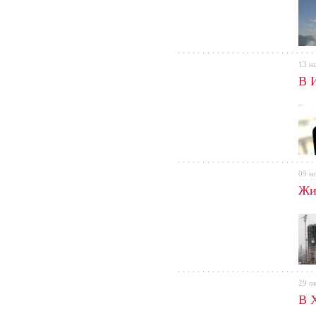
13 н
В 
09 н
Жит
29 о
В 