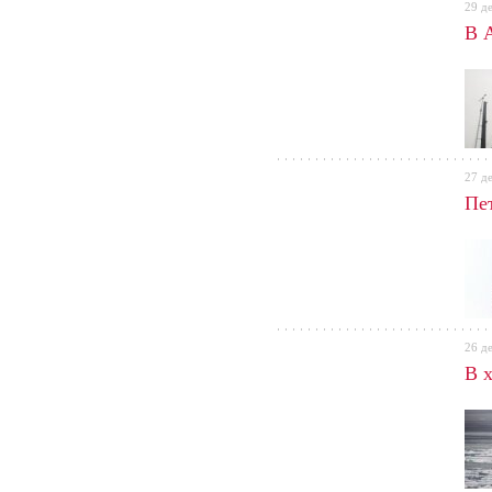
29 д
В 
27 д
Пе
26 д
В 