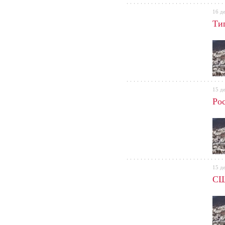
16 д
Ти
15 д
Рос
15 д
СШ