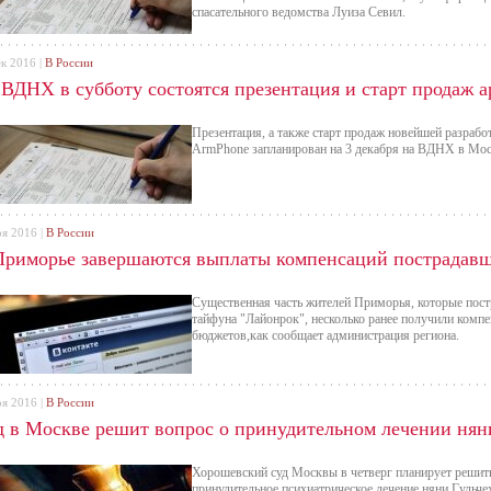
спасательного ведомства Луиза Севил.
ек 2016 |
В России
 ВДНХ в субботу состоятся презентация и старт продаж 
Презентация, а также старт продаж новейшей разраб
ArmPhone запланирован на 3 декабря на ВДНХ в Моск
оя 2016 |
В России
Приморье завершаются выплаты компенсаций пострадавш
Существенная часть жителей Приморья, которые постр
тайфуна "Лайонрок", несколько ранее получили компе
бюджетов,как сообщает администрация региона.
оя 2016 |
В России
д в Москве решит вопрос о принудительном лечении нян
Хорошевский суд Москвы в четверг планирует решить
принудительное психиатрическое лечение няни Гульче