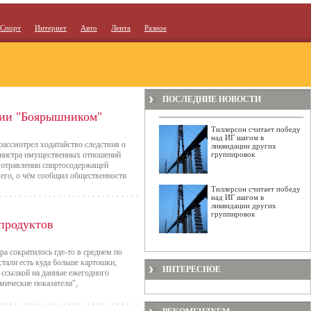
Спорт
Интернет
Авто
Лента
Разное
ПОСЛЕДНИЕ НОВОСТИ
ении "Боярышником"
Тиллерсон считает победу
над ИГ шагом в
рассмотрел ходатайство следствия о
ликвидации других
инистра имущественных отношений
группировок
 отравлении спиртосодержащей
 его, о чём сообщил общественности
Тиллерсон считает победу
над ИГ шагом в
ликвидации других
группировок
продуктов
а сократилось где-то в среднем по
стали есть куда больше картошки,
ИНТЕРЕСНОЕ
о ссылкой на данные ежегодного
мические показатели",