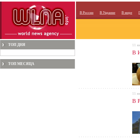
В России
В Украине
В мире
ТОП ДНЯ
11 я
В 
ТОП МЕСЯЦА
11 я
В 