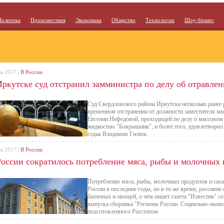
Политика
Происшествия
Экономика
Общество
Технологии
Шоу-бизнес
нв 2017 |
В России
Иркутске суд отстранил замминистра по делу об отравл
Суд Свердловского района Иркутска несколько ранее 
временном отстранении от должности заместителя м
Евгении Нефедовой, проходящей по делу о массовом
жидкостью "Боярышник", и более того, удовлетворил
судья Владимир Гилюк.
нв 2017 |
В России
России сократилось потребление мяса, рыбы и молочных 
Потребление мяса, рыбы, молочных продуктов и сахар
России в последние годы, но в то же время, россияне 
бахчевых и овощей, о чём пишет газета "Известия" с
выпуска сборника "Регионы России. Социально-эконо
подготовленного Росстатом.