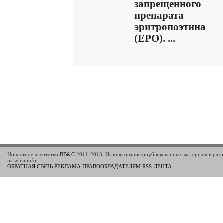
запрещенного
препарата
эритропоэтина
(ЕРО). ...
Новостное агентство
BB&C
2011-2013. Использование опубликованных материалов разр
на wlna.info.
ОБРАТНАЯ СВЯЗЬ
РЕКЛАМА
ПРАВООБЛАДАТЕЛЯМ
RSS-ЛЕНТА