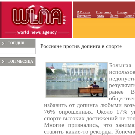
В России
В Украине
В мире
Интернет
Авто
Лента
Разное
ТОП ДНЯ
Россияне против допинга в спорте
ТОП МЕСЯЦА
Большая
использо
недопуст
результа
ранее В
обществе
избавить от допинга любыми воз
76% опрошенных. Около 17% ув
спорте высоких достижений не тол
Многие признались, что занима
ставить какие-то рекорды. Конечн