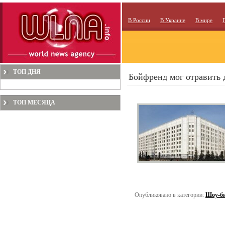
В России
В Украине
В мире
ТОП ДНЯ
Бойфренд мог отравить 
ТОП МЕСЯЦА
Опубликовано в категории:
Шоу-би