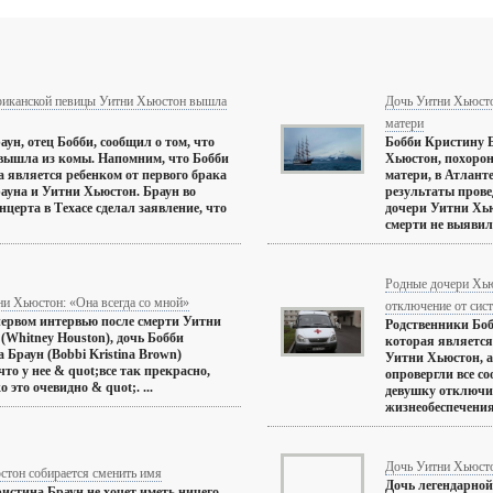
риканской певицы Уитни Хьюстон вышла
Дочь Уитни Хьюст
матери
аун, отец Бобби, сообщил о том, что
Бобби Кристину Б
 вышла из комы. Напомним, что Бобби
Хьюстон, похоро
 является ребенком от первого брака
матери, в Атлант
ауна и Уитни Хьюстон. Браун во
результаты прове
нцерта в Техасе сделал заявление, что
дочери Уитни Хь
смерти не выявили
Родные дочери Хью
и Хьюстон: «Она всегда со мной»
отключение от сис
первом интервью после смерти Уитни
Родственники Бо
(Whitney Houston), дочь Бобби
которая является
 Браун (Bobbi Kristina Brown)
Уитни Хьюстон, 
что у нее & quot;все так прекрасно,
опровергли все со
 это очевидно & quot;. ...
девушку отключи
жизнеобеспечения.
Дочь Уитни Хьюст
стон собирается сменить имя
Дочь легендарной
истина Браун не хочет иметь ничего