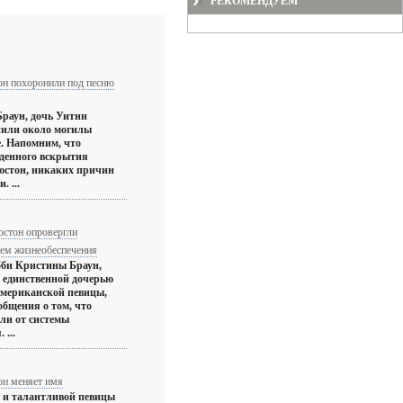
РЕКОМЕНДУЕМ
он похоронили под песню
раун, дочь Уитни
нили около могилы
е. Напомним, что
денного вскрытия
юстон, никаких причин
. ...
стон опровергли
тем жизнеобеспечения
бби Кристины Браун,
 единственной дочерью
американской певицы,
общения о том, что
ли от системы
 ...
он меняет имя
 и талантливой певицы