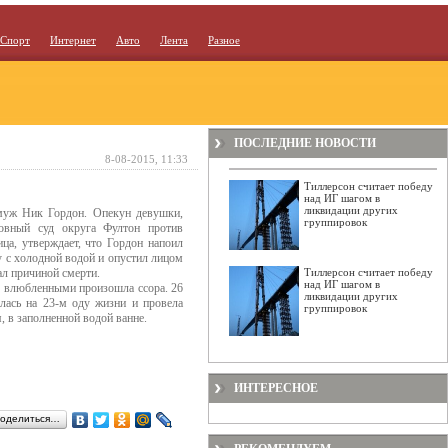
Спорт
Интернет
Авто
Лента
Разное
ПОСЛЕДНИЕ НОВОСТИ
8-08-2015, 11:33
Тиллерсон считает победу
над ИГ шагом в
ликвидации других
 муж Ник Гордон. Опекун девушки,
группировок
овный суд округа Фултон против
ца, утверждает, что Гордон напоил
у с холодной водой и опустил лицом
ал причиной смерти.
Тиллерсон считает победу
над ИГ шагом в
у влюбленными произошла ссора. 26
ликвидации других
лась на 23-м оду жизни и провела
группировок
, в заполненной водой ванне.
ИНТЕРЕСНОЕ
оделиться…