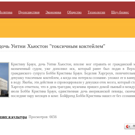
Политика
Происшествия
Экономика
Общество
Технологии
Шоу-бизнес
дочь Уитни Хьюстон "токсичным коктейлем"
Кристину Браун, дочь Уитни Хьюстон, вполне мог отравить ее гражданский
назначенный судом, уже дополнил иск, который ранее был подан в Верх
гражданского супруга Бобби Кристины Браун. Беделия Харгроув, попечительни
девушку токсичным коктейлем, а когда она потеряла сознание- уложил ее в ванн
в воду. Якобы, эти действия и спровоцировали у девушки отек мозга, который ст
Харгоув отметила, что в день трагедии, мужчина пришел домой пьяный и межд
июля Бобби Кристина Браун, единственная дочь американской певицы, сконча
последние пару месяцев в коме. Бойфренд Бобби Кристины нашел ее без сознания
знес и культура
. Просмотров: 6656
П