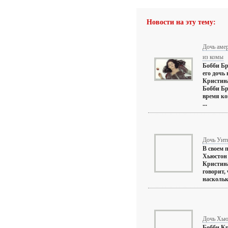
Новости на эту тему:
Дочь аме
из комы
Бобби Бр
его дочь
Кристина
Бобби Бр
время ко
...
Дочь Уитн
В своем 
Хьюстон 
Кристина
говорит, 
насколько
Дочь Хью
Бобби Кр