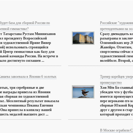
будет база для сборной России по
Российские "художни
венной гимнастике?
претендентками на з
т Татарстана Рустам Минниханов
Сразу двенадцать к
л президенту Всероссийской
разыграны в заклю
и художественной Ирине Винер
Олимпийских игр 20
ой) использовать строящийся
Жанейро. Отметим, 
й Центр гимнастики как базу для
спортсмены сейчас 
ьной команды России. На встрече в
художественной гимн
ыло достигнуто соглашен ...
волейболе. Второй, а
анаева завоевала в Японии 6 золотых
Тренер корейцев увере
преимущество
отых, три серебряные и две
Хон Мён Бо главный
е награды привезла из Японии
убежден что у футб
ая сборная по художественной
имеется преимущест
ке. Абсолютный результат показала
пере игроками его 
ская чемпионка Пекина Евгения
сборные Южной Коре
 Она принесла в копилку нашей
друг с другом в ста
шесть медалей высшего дост ...
который проходит се
В Москве ограбили С