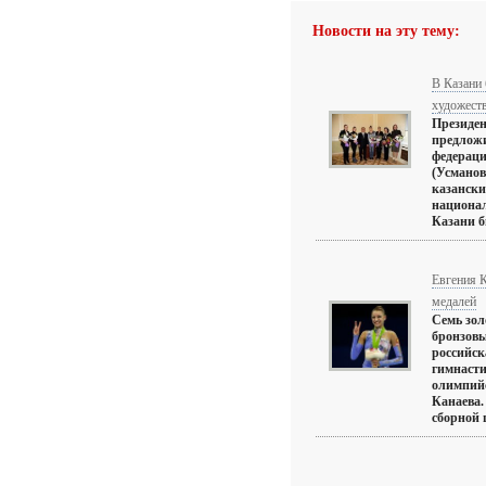
Новости на эту тему:
В Казани 
художест
Президен
предложи
федераци
(Усманов
казански
национал
Казани б
Евгения К
медалей
Семь зол
бронзовы
российск
гимнасти
олимпий
Канаева.
сборной 