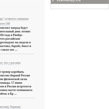
РЕКОМЕНДУЕМ
цы" остаются главными
олото ОИ
омплект наград будут
чительный день летних
16 года в Рио0де-
что российские
претендуют на медали в
астике, борьбе, боксе и
 также пос ...
н, что у россиян
 тренер корейцев,
олистов сборной России
во физической силы
команды. 17 июня
и и России встретятся
ртовом матче чемпионата
йчас в Бр ...
ветлану Хоркину