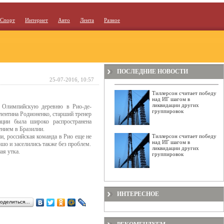
Спорт
Интернет
Авто
Лента
Разное
ПОСЛЕДНИЕ НОВОСТИ
25-07-2016, 10:57
Тиллерсон считает победу
над ИГ шагом в
ликвидации других
в Олимпийскую деревню в Рио-де-
группировок
лентина Родионенко, старший тренер
ации была широко распространена
ением в Бразилии.
, российская команда в Рио еще не
Тиллерсон считает победу
над ИГ шагом в
ошо и заселились также без проблем.
ликвидации других
ая утка.
группировок
ИНТЕРЕСНОЕ
оделиться…