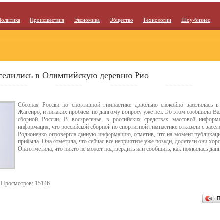
Политика
Происшествия
Экономика
Общество
Технологии
Шоу-бизнес
аселились в Олимпийскую деревню Рио
Сборная России по спортивной гимнастике довольно спокойно заселилась 
Жанейро, и никаких проблем по данному вопросу уже нет. Об этом сообщила Ва
сборной России. В воскресенье, в российских средствах массовой информ
информация, что российской сборной по спортивной гимнастике отказали с засел
Родионенко опровергла данную информацию, отметив, что на момент публикации
прибыла. Она отметила, что сейчас все неприятное уже позади, долетели они хор
Она отметила, что никто не может подтвердить или сообщить, как появилась данн
. Просмотров: 15146
П