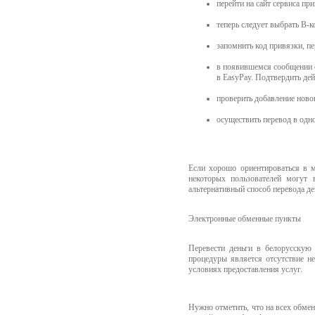
перейти на сайт сервиса пр
теперь следует выбрать В-к
запомнить код привязки, пе
в появившемся сообщении о
в EasyPay. Подтвердить дей
проверить добавление новог
осуществить перевод в одн
Если хорошо ориентироваться в 
некоторых пользователей могут 
альтернативный способ перевода д
Электронные обменные пункты
Перевести деньги в белорусскую
процедуры является отсутствие н
условиях предоставления услуг.
Нужно отметить, что на всех обме