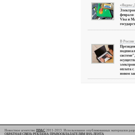
«Яндекс.Д
Электрон
февраля 
Visa и Ma
государств
В России 
Президен
подписал
системе"
осущест
электрон
оплата с
новом зак
Новостное агентство
BB&C
2011-2013. Использование опубликованных материалов разре
ОБРАТНАЯ СВЯЗЬ
РЕКЛАМА
ПРАВООБЛАДАТЕЛЯМ
RSS-ЛЕНТА