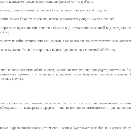
ивязки кошельков, после авторизации выбрать пункт «EasyPay»;
ошелек, прописать номер кошелька EasyPay, нажать на кнопку «Создать»;
рейти на сайт EasyPay по ссылке, нажав на соответствующий значок в окошке;
 привязке нужно ввести полученный ранее код, а также многоразовый код, предоставл
ствие;
о счета на сайте сервиса привязки счетов, а также появление соответствующего кошельк
ом из пунктов обмена электронных валют, предложенных системой WebMoney.
меню и возможностях обеих систем, можно выполнить эту процедуру достаточно бы
возникнуть сложности с привязкой кошельков либо банальная нехватка времени. 
енежных средств.
 платежную систему можно достаточно быстро – при помощи специального обменн
еобходимости в конвертации средств – она выполняется автоматически при выполнен
нниках курс валют несколько отличается, разница будет заметна на больших денежных 