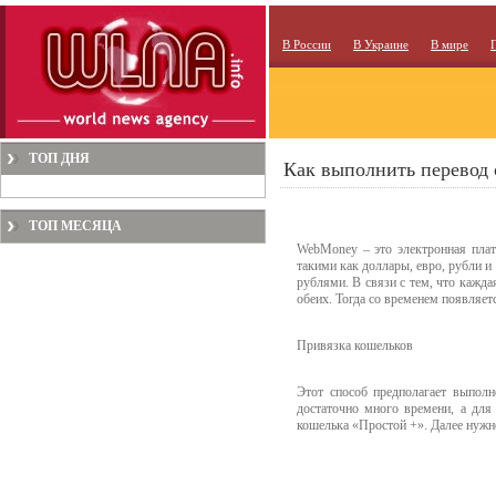
В России
В Украине
В мире
ТОП ДНЯ
Как выполнить перевод 
ТОП МЕСЯЦА
WebMoney – это электронная плат
такими как доллары, евро, рубли и
рублями. В связи с тем, что кажд
обеих. Тогда со временем появляетс
Привязка кошельков
Этот способ предполагает выпол
достаточно много времени, а для
кошелька «Простой +». Далее нужн