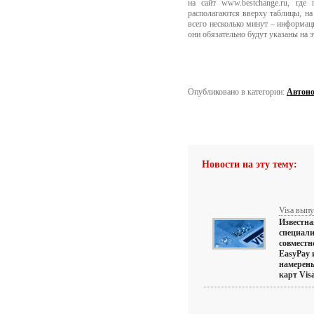
на сайт www.bestchange.ru, гд
располагаются вверху таблицы, на
всего несколько минут – информац
они обязательно будут указаны на 
Опубликовано в категории:
Автоно
Новости на эту тему:
Visa выпу
Известна
специали
совместн
EasyPay 
намерен
карт Visa 