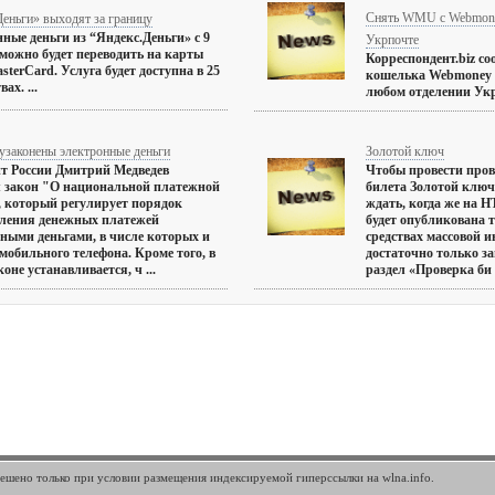
Снять WMU с Webmone
еньги» выходят за границу
ные деньги из “Яндекс.Деньги» с 9
Укрпочте
можно будет переводить на карты
Корреспондент.biz с
sterCard. Услуга будет доступна в 25
кошелька Webmoney 
ах. ...
любом отделении Укр
узаконены электронные деньги
Золотой ключ
т России Дмитрий Медведев
Чтобы провести пров
 закон "О национальной платежной
билета Золотой ключ 
, который регулирует порядок
ждать, когда же на 
вления денежных платежей
будет опубликована 
ными деньгами, в числе которых и
средствах массовой 
 мобильного телефона. Кроме того, в
достаточно только за
оне устанавливается, ч ...
раздел «Проверка би .
шено только при условии размещения индексируемой гиперссылки на wlna.info.