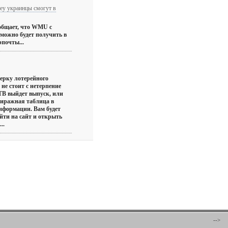
y украинцы смогут в
ообщает, что WMU с
можно будет получить в
почты...
ерку лотерейного
не стоит с нетерпение
НТВ выйдет выпуск, или
тиражная таблица в
информации. Вам будет
йти на сайт и открыть
..
-->