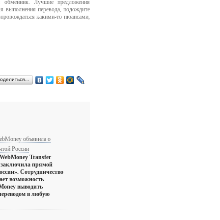
ий обменник. Лучшие предложения
ля выполнения перевода, подождите
сопровождаться какими-то нюансами,
оделиться…
ebMoney объявила о
чтой России
WebMoney Transfer
о заключила прямой
России». Сотрудничество
дает возможность
Money выводить
переводом в любую