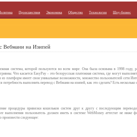
Политика
Происшествия
Экономика
Общество
Технологии
Шоу-бизнес
с Вебмани на Изипей
ежная система, которой пользуются во всем мире. Она была основана в 1998 году, 
 гривны. Что касается EasyPay – это белорусская платежная система, где могут выполня
ая из платформ имеет свои уникальные возможности, множество пользователей сети Ин
я потребность выполнить перевод с Вебмани на изипей, как это сделать? Есть несколько 
нение процедуры привязки кошельков систем друг к другу с последующим перевод
 ее выполнения пользователь должен иметь в системе WebMoney аттестат не ниже ф
о произвести следующее: