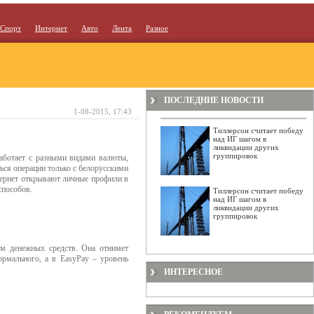
Спорт
Интернет
Авто
Лента
Разное
ПОСЛЕДНИЕ НОВОСТИ
1-08-2015, 17:43
Тиллерсон считает победу
над ИГ шагом в
ликвидации других
группировок
работает с разными видами валюты,
ться операции только с белорусскими
тернет открывают личные профили в
способов.
Тиллерсон считает победу
над ИГ шагом в
ликвидации других
группировок
ом денежных средств. Она отнимет
ормального, а в EasyPay – уровень
ИНТЕРЕСНОЕ