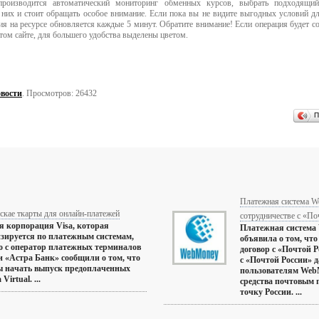
е производится автоматический мониторинг обменных курсов, выбрать подходящ
 них и стоит обращать особое внимание. Если пока вы не видите выгодных условий д
ия на ресурсе обновляется каждые 5 минут. Обратите внимание! Если операция будет 
этом сайте, для большего удобства выделены цветом.
вости
. Просмотров: 26432
П
Платежная система W
скае ткарты для онлайн-платежей
сотрудничестве с «По
я корпорация Visa, которая
Платежная система 
зируется по платежным системам,
объявила о том, чт
о с оператор платежных терминалов
договор с «Почтой 
и «Астра Банк» сообщили о том, что
с «Почтой России» 
ы начать выпуск предоплаченных
пользователям Web
Virtual. ...
средства почтовым 
точку России. ...