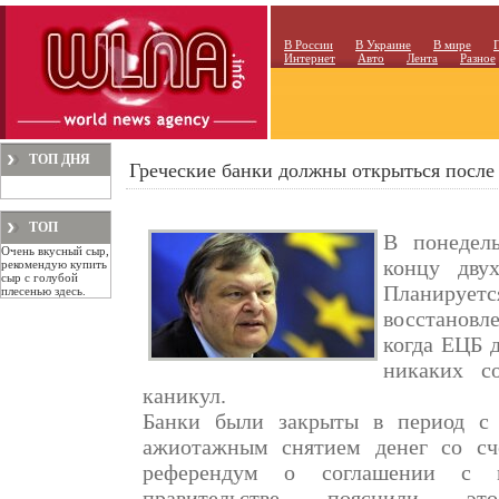
В России
В Украине
В мире
Интернет
Авто
Лента
Разное
ТОП ДНЯ
Греческие банки должны открыться после 
ТОП
В понедел
Очень вкусный сыр,
МЕСЯЦА
концу двух
рекомендую купить
сыр с голубой
Планирует
плесенью здесь.
восстановл
когда ЕЦБ д
никаких с
каникул.
Банки были закрыты в период с
ажиотажным снятием денег со сче
референдум о соглашении с м
правительстве пояснили эт