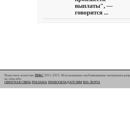
выплаты", —
говорится ...
Новостное агентство
BB&C
2011-2013. Использование опубликованных материалов разр
на wlna.info.
ОБРАТНАЯ СВЯЗЬ
РЕКЛАМА
ПРАВООБЛАДАТЕЛЯМ
RSS-ЛЕНТА