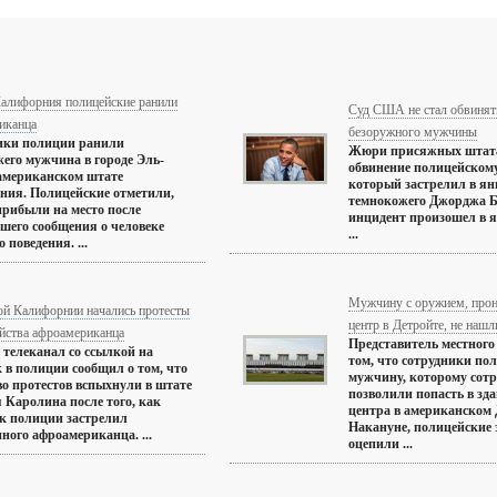
Калифорния полицейские ранили
Суд США не стал обвинять
иканца
безоружного мужчины
ики полиции ранили
Жюри присяжных штата
его мужчина в городе Эль-
обвинение полицейском
американском штате
который застрелил в ян
ния. Полицейские отметили,
темнокожего Джорджа Б
прибыли на место после
инцидент произошел в я
шего сообщения о человеке
...
 поведения. ...
Мужчину с оружием, про
ой Калифорнии начались протесты
центр в Детройте, не нашл
ийства афроамериканца
Представитель местного
телеканал со ссылкой на
том, что сотрудники по
 в полиции сообщил о том, что
мужчину, которому сотр
о протестов вспыхнули в штате
позволили попасть в зд
 Каролина после того, как
центра в американском 
к полиции застрелил
Накануне, полицейские 
ного афроамериканца. ...
оцепили ...