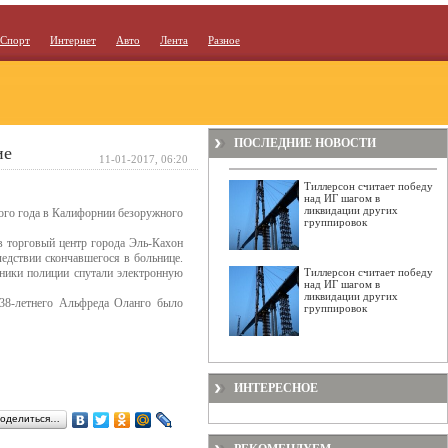
Спорт
Интернет
Авто
Лента
Разное
ПОСЛЕДНИЕ НОВОСТИ
ие
11-01-2017, 06:20
Тиллерсон считает победу
над ИГ шагом в
ликвидации других
ого года в Калифорнии безоружного
группировок
в торговый центр города Эль-Кахон
ледствии скончавшегося в больнице.
дники полиции спутали электронную
Тиллерсон считает победу
над ИГ шагом в
ликвидации других
38-летнего Альфреда Оланго было
группировок
ИНТЕРЕСНОЕ
оделиться…