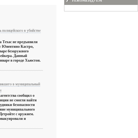
РЕКОМЕНДУЕМ
 полицейского в убийстве
 Техас не предъявили
у Ювентино Кастро,
варе безоружного
ейкера. Данный
нваре в городе Хьюстон.
никшего в муниципальный
и
 агентства сообщил о
лиции не смогли найти
удники безопасности
ание муниципального
Детройте с оружием.
эвакуировали и