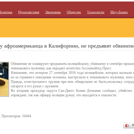
Политика
Происшествия
Экономика
Общество
Технологии
Шоу-бизнес
у афроамериканца в Калифорнии, не предъявят обвинен
Обвинение не планируют предъявить полицейскому, убившему в сентябре прошл
темнокожего мужчину, как передает агентство Ассошиэйтед Пресс.
Напомним, что вечером 27 сентября 2016 года полицейские, которых вызвали 
из-за странного поведения человека, выстрелили в темнокожего мужчину, впос
Правда, огнестрельного оружия при нем обнаружено не было,поскольку сотру
сигарету в его руках с оружием.
Во вторник прокурор округа Сан-Диего Бонни Дюманис сообщил, убийство 
оправдано, так как офицер полиции думал, что находится в опасности.
. Просмотров: 10444
П