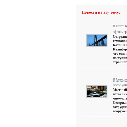
Новости на эту тему:
В штате 
афроамер
Сотрудн
темнокож
Кахон в 
Калифор
что они 
поступив
странного
В Северн
после уб
Местный 
источник
множеств
Северная
сотрудни
вооружен