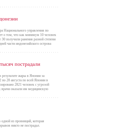
ндонезии
ра Национального управления по
ет о том, что как минимум 10 человек
же 30 получили ранения разной степени
адней части индонезийского острова
 тысяч пострадали
в результате жары в Японии за
 по 28 августа по всей Японии в
зировано 2821 человек с угрозой
ак врачи оказали им медицинскую
в одной из провинций, которая
зрывов никто не пострадал.