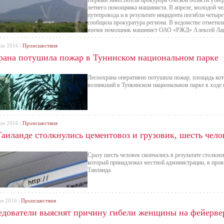
Первый заместитель прокурора Омской области утверд
летнего помощника машиниста. В апреле, молодой че
путепровода и в результате инцидента погибли четыре
сообщила прокуратура региона. В ведомстве отметили,
время помощник машинист ОАО «РЖД» Алексей Лари
исправным автомобилей по улице Заозерная в Омске.
юн 2016 |
Происшествия
рана потушила пожар в Тунинском национальном парке
Лесоохрана оперативно потушила пожар, площадь кото
возникший в Тункинском национальном парке в ходе 
юн 2016 |
Происшествия
Таиланде столкнулись цементовоз и грузовик, шесть чело
Сразу шесть человек скончались в результате столкно
который принадлежал местной администрации, в пров
Таиланда.
ая 2016 |
Происшествия
едователи выяснят причину гибели женщины на фейерве