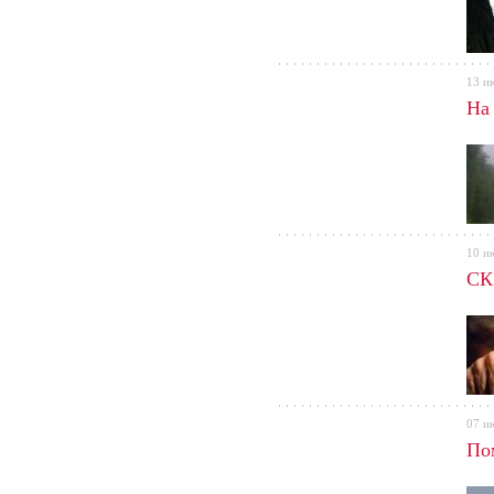
13 и
На
10 и
СК
07 и
По