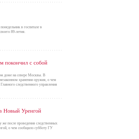
понедельник в госпитале в
своего 89-летия.
м покончил с собой
ом доме на севере Москвы. В
 незаконном хранении оружия, о чем
 Главного следственного управления
 в Новый Уренгой
у же после проведения следственных
нгой, о чем сообщило субботу ГУ