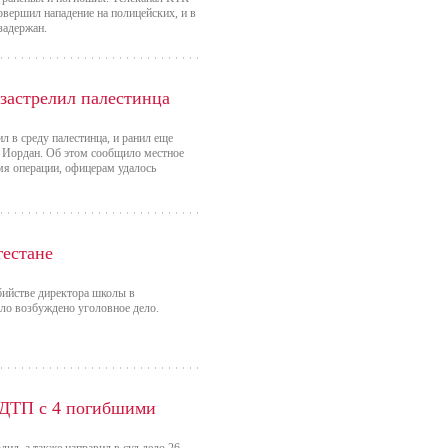
вершил нападение на полицейских, и в
задержан.
застрелил палестинца
л в среду палестинца, и ранил еще
и Иордан. Об этом сообщило местное
емя операции, офицерам удалось
гестане
ийстве директора школы в
ыло возбуждено уголовное дело.
 ДТП с 4 погибшими