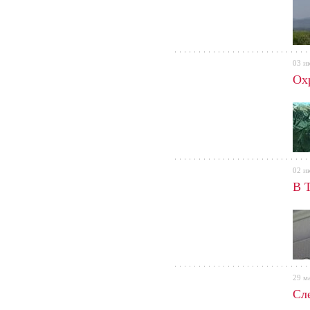
03 и
Ох
02 и
В 
29 м
Сл