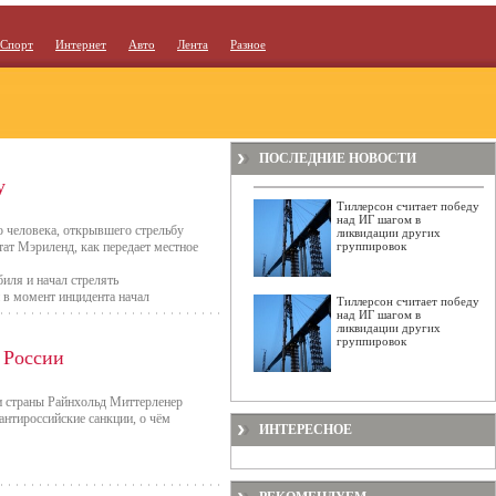
Спорт
Интернет
Авто
Лента
Разное
ПОСЛЕДНИЕ НОВОСТИ
у
Тиллерсон считает победу
над ИГ шагом в
о человека, открывшего стрельбу
ликвидации других
ат Мэриленд, как передает местное
группировок
иля и начал стрелять
в момент инцидента начал
Тиллерсон считает победу
женного человека, прежде чем ему
над ИГ шагом в
ликвидации других
группировок
 России
и страны Райнхольд Миттерленер
антироссийские санкции, о чём
ИНТЕРЕСНОЕ