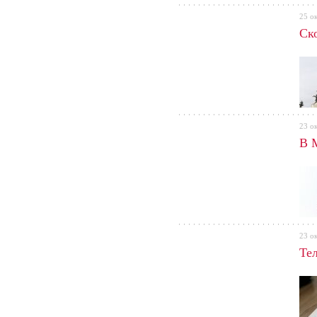
25 о
Ск
23 о
В 
23 о
Те