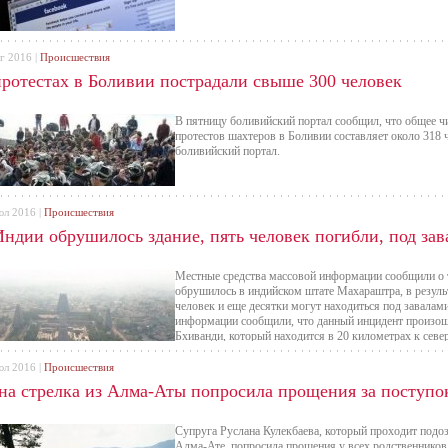
г 2016 |
Происшествия
протестах в Боливии пострадали свыше 300 человек
В пятницу боливийский портал сообщил, что общее чи
протестов шахтеров в Боливии составляет около 318 
боливийский портал.
юл 2016 |
Происшествия
Индии обрушилось здание, пять человек погибли, под за
Местные средства массовой информации сообщили о т
обрушилось в индийском штате Махараштра, в результ
человек и еще десятки могут находиться под завалам
информации сообщили, что данный инцидент произоше
Бхиванди, который находится в 20 километрах к севе
проживало восемь семей и не менее 30 человек могут
юл 2016 |
Происшествия
на стрелка из Алма-Аты попросила прощения за поступо
Супруга Руслана Кулекбаева, который проходит подо
Алма-Ате, попросила прощения у всех родственников