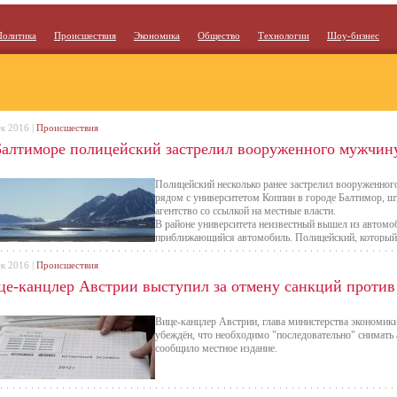
Политика
Происшествия
Экономика
Общество
Технологии
Шоу-бизнес
ек 2016 |
Происшествия
Балтиморе полицейский застрелил вооруженного мужчин
Полицейский несколько ранее застрелил вооруженног
рядом с университетом Коппин в городе Балтимор, шт
агентство со ссылкой на местные власти.
В районе университета неизвестный вышел из автомоб
приближающийся автомобиль. Полицейский, который 
осуществлял патрулирование и он выстрелил в воору
удалось скрыться.
ек 2016 |
Происшествия
це-канцлер Австрии выступил за отмену санкций против
Вице-канцлер Австрии, глава министерства экономик
убеждён, что необходимо "последовательно" снимать 
сообщило местное издание.