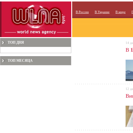
В России
В Украине
В мире
ТОП ДНЯ
14 д
В 
ТОП МЕСЯЦА
12 д
Ви