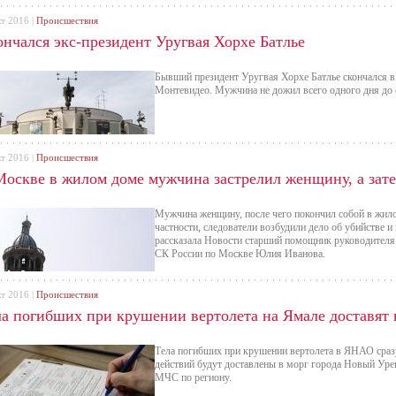
кт 2016 |
Происшествия
ончался экс-президент Уругвая Хорхе Батлье
Бывший президент Уругвая Хорхе Батлье скончался в 
Монтевидео. Мужчина не дожил всего одного дня до 
кт 2016 |
Происшествия
Москве в жилом доме мужчина застрелил женщину, а зате
Мужчина женщину, после чего покончил собой в жил
частности, следователи возбудили дело об убийстве и
рассказала Новости старший помощник руководителя
СК России по Москве Юлия Иванова.
кт 2016 |
Происшествия
ла погибших при крушении вертолета на Ямале доставят
Тела погибших при крушении вертолета в ЯНАО сраз
действий будут доставлены в морг города Новый Уре
МЧС по региону.