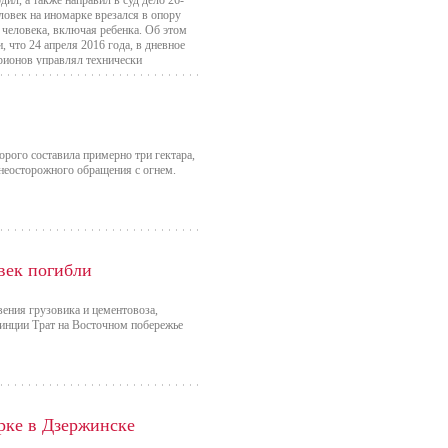
ил, а также направил в суд дело 26-
ловек на иномарке врезался в опору
 человека, включая ребенка. Об этом
 что 24 апреля 2016 года, в дневное
онов управлял технически
рого составила примерно три гектара,
неосторожного обращения с огнем.
век погибли
вения грузовика и цементовоза,
инции Трат на Восточном побережье
рке в Дзержинске