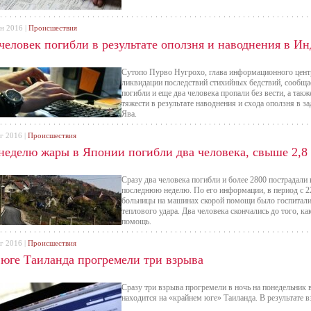
ен 2016 |
Происшествия
 человек погибли в результате оползня и наводнения в И
Сутопо Пурво Нугрохо, глава информационного цент
ликвидации последствий стихийных бедствий, сообща
погибли и еще два человека пропали без вести, а так
тяжести в результате наводнения и схода оползня в з
Ява.
г 2016 |
Происшествия
 неделю жары в Японии погибли два человека, свыше 2,8
Сразу два человека погибли и более 2800 пострадали 
последнюю неделю. По его информации, в период с 22
больницы на машинах скорой помощи было госпитали
теплового удара. Два человека скончались до того, к
помощь.
г 2016 |
Происшествия
 юге Таиланда прогремели три взрыва
Сразу три взрыва прогремели в ночь на понедельник 
находится на «крайнем юге» Таиланда. В результате в