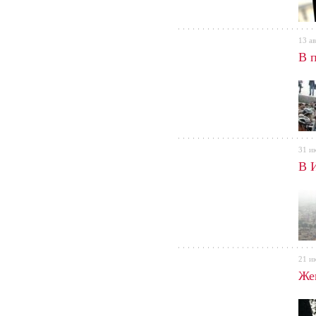
13 ав
В 
31 и
В 
21 и
Же