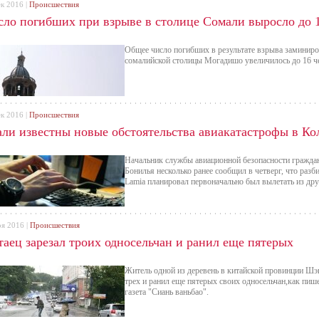
ек 2016 |
Происшествия
сло погибших при взрыве в столице Сомали выросло до 
Общее число погибших в результате взрыва заминиро
сомалийской столицы Могадишо увеличилось до 16 че
ек 2016 |
Происшествия
али известны новые обстоятельства авиакатастрофы в К
Начальник службы авиационной безопасности гражда
Бонилья несколько ранее сообщил в четверг, что раз
Lamia планировал первоначально был вылетать из дру
оя 2016 |
Происшествия
таец зарезал троих односельчан и ранил еще пятерых
Житель одной из деревень в китайской провинции Шэн
трех и ранил еще пятерых своих односельчан,как пише
газета "Сиань ваньбао".