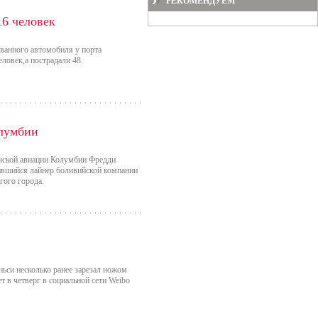
РЕКОМЕНДУЕМ
16 человек
ванного автомобиля у порта
ловек,а пострадали 48.
олумбии
нской авиации Колумбии Фредди
бившийся лайнер боливийской компании
гого города.
ьси несколько ранее зарезал ножом
т в четверг в социальной сети Weibo