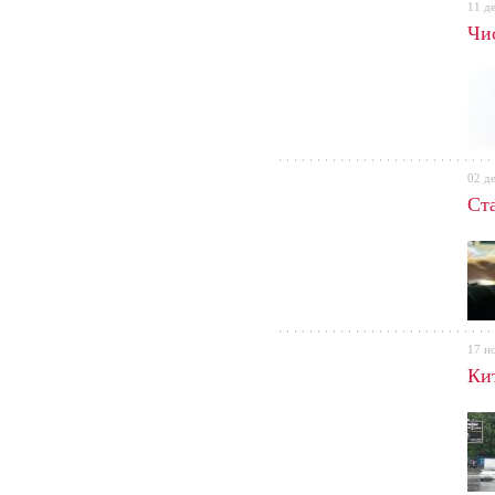
11 д
Чи
02 д
Ст
17 н
Ки