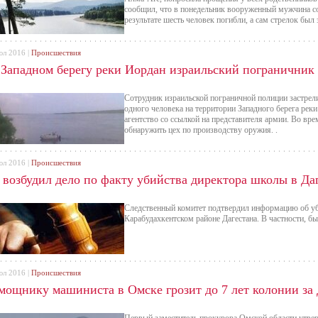
сообщил, что в понедельник вооруженный мужчина со
результате шесть человек погибли, а сам стрелок был 
юл 2016 |
Происшествия
 Западном берегу реки Иордан израильский пограничник 
Сотрудник израильской пограничной полиции застрели
одного человека на территории Западного берега рек
агентство со ссылкой на представителя армии. Во вр
обнаружить цех по производству оружия. .
юл 2016 |
Происшествия
 возбудил дело по факту убийства директора школы в Да
Следственный комитет подтвердил информацию об уб
Карабудахкентском районе Дагестана. В частности, б
юл 2016 |
Происшествия
мощнику машиниста в Омске грозит до 7 лет колонии за