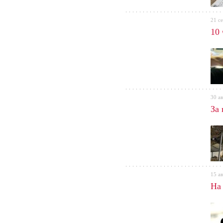
21 с
10
30 ав
За
15 ав
На