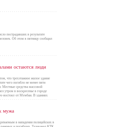
сло пострадавших в результате
человек. Об этом в пятницу сообщил
валами остаются люди
ом, что трехэтажное жилое здание
ате чего погибло не менее пяти
и. Местные средства массовой
л утром в воскресенье в городе
ру-востоку от Мумбаи. В зданиях
 находиться под завалами.
к мужа
зреваемым в нападении полицейских в
 раненых и погибших. Телеканал КТК