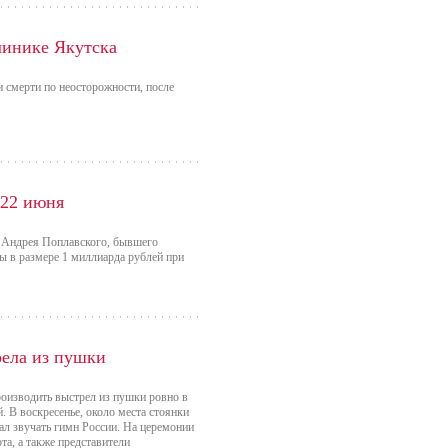
линике Якутска
и смерти по неосторожности, после
 22 июня
ла Андрея Поплавского, бывшего
 в размере 1 миллиарда рублей при
рела из пушки
роизводить выстрел из пушки ровно в
. В воскресенье, около места стоянки
чал звучать гимн России. На церемонии
а, а также представители