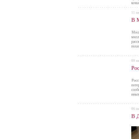
кома
11 и
В 
Моск
милл
расс
похи
09 и
Ро
Росс
поте
сооб
иных
06 и
В 