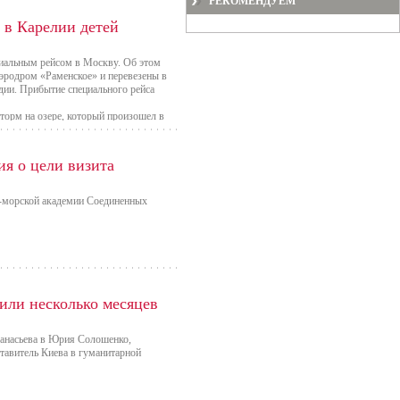
РЕКОМЕНДУЕМ
 в Карелии детей
ециальным рейсом в Москву. Об этом
аэродром «Раменское» и перевезены в
едии. Прибытие специального рейса
торм на озере, который произошел в
е вечером, Следственный комитет
я о цели визита
-морской академии Соединенных
или несколько месяцев
фанасьева в Юрия Солошенко,
ставитель Киева в гуманитарной