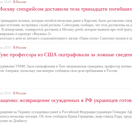
юн 2016 |
В России
Москву спецрейсом доставили тела тринадцати погибших
 тринадцати человек, которые погибли несколько ранее в Карелии, были доставлены сп
щил источник экстренных служб региона. Собеседник сообщил, что тела доставлены на 
. В понедельник, планируется доставить в Москву детей, которые выжили при этой траг
анировано в аэропорт «Внуково-3».
руктора и дети из детского оздоровительного лагеря «Парк-отель» Сямозеро попали в ш
оту. В составе группы было более 50 человек, и из них четверо взрослых. В воскресень
щил, что были обнаружены тела 14 погибших.
юн 2016 |
В России
Туве профессора из США оштрафовали за ложные сведени
удниками УМФС была оштрафована в Туве американская гражданка, профессор военно
ов Америки, поскольку она неверно сообщила свои цели пребывания в России.
юн 2016 |
В России
ращенко: возвращение осужденных в РФ украинцев готов
ращение на Украину осужденных ранее в Российской Федерации украинцев Геннадия А
вилось несколько месяцев. Об этом сообщила Ирина Геращенко, вице-спикер Рады, пред
руппе по Донбассу.