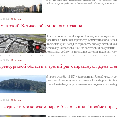
сейчас в двух районах Сахалинской области, в предс
ая 2016 |
В России
амчатский Хатико" обрел нового хозяина
Волонтеры приюта «Остров Надежды» сообщили о том
поселился в главном аэропорту Камчатки около недел
Несколько дней назад, в аэропорту собаку оставил хо
перевозку животного и он не подготовил документы,
результате, собаку не пустили в самолет и хозяин улет
ая 2016 |
В России
Оренбургской области в третий раз отпразднуют День сте
В пресс-службе ФГБУ «Заповедники Оренбуржья» соо
уже третий год подряд состоится в Оренбургской обл
Российской Федерации степном заповеднике «Оренбу
ая 2016 |
В России
выходные в московском парке "Сокольники" пройдет пра