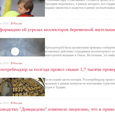
Столичный парк «Сокольники» готовится провести в 
Праздник мороженого, в рамках которого, все сладк
видами лакомства и окажутся в центре увлекательных
ая 2016 |
В России
формацию об угрозах коллекторов беременной жительни
Прокуратурой была организована проверка сообщени
незаконных действиях сотрудников коллекторского а
многодетной женщине в Омске. Во вторник, эту инф
Омской области. Несколько ранее, прокуратура Омско
проверки по данным средств массовой информации о
ая 2016 |
В России
сотрудников коллекторского агентства.
спотребнадзор за полгода провел свыше 1,7 тысячи пров
За последние шесть месяцев, Роспотребнадзор провел
проверок в рамках контроля по исполнению туристи
туров в Турцию.
ая 2016 |
В России
ководство "Домодедово" изменило лицензию, что и приве