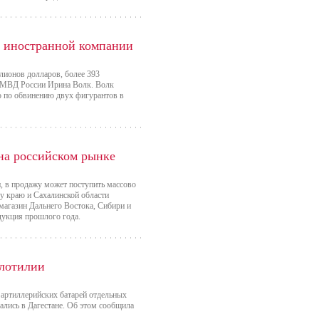
у иностранной компании
лионов долларов, более 393
ь МВД России Ирина Волк. Волк
ло по обвинению двух фигурантов в
на российском рынке
и, в продажу может поступить массово
у краю и Сахалинской области
 магазин Дальнего Востока, Сибири и
дукция прошлого года.
флотилии
артиллерийских батарей отдельных
ались в Дагестане. Об этом сообщила