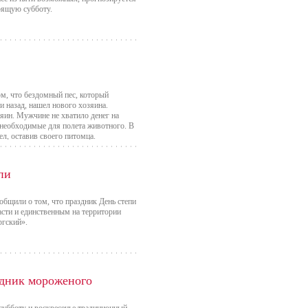
тоящую субботу.
, что бездомный пес, который
и назад, нашел нового хозяина.
зяин. Мужчине не хватило денег на
 необходимые для полета животного. В
ел, оставив своего питомца.
пи
бщили о том, что праздник День степи
асти и единственным на территории
ргский».
здник мороженого