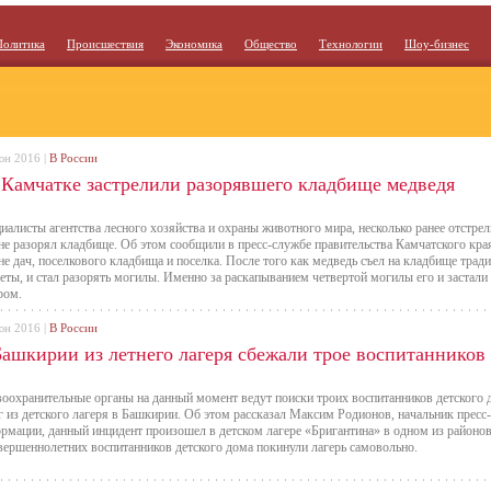
Политика
Происшествия
Экономика
Общество
Технологии
Шоу-бизнес
юн 2016 |
В России
 Камчатке застрелили разорявшего кладбище медведя
иалисты агентства лесного хозяйства и охраны животного мира, несколько ранее отстре
не разорял кладбище. Об этом сообщили в пресс-службе правительства Камчатского края
не дач, поселкового кладбища и поселка. После того как медведь съел на кладбище трад
еты, и стал разорять могилы. Именно за раскапыванием четвертой могилы его и застали
ром.
юн 2016 |
В России
Башкирии из летнего лагеря сбежали трое воспитанников 
оохранительные органы на данный момент ведут поиски троих воспитанников детского 
г из детского лагеря в Башкирии. Об этом рассказал Максим Родионов, начальник прес
рмации, данный инцидент произошел в детском лагере «Бригантина» в одном из районов
вершеннолетних воспитанников детского дома покинули лагерь самовольно.