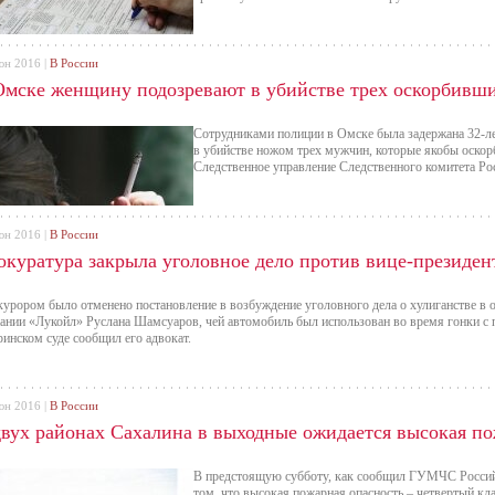
юн 2016 |
В России
Омске женщину подозревают в убийстве трех оскорбивш
Сотрудниками полиции в Омске была задержана 32-л
в убийстве ножом трех мужчин, которые якобы оскор
Следственное управление Следственного комитета Ро
юн 2016 |
В России
окуратура закрыла уголовное дело против вице-президен
урором было отменено постановление в возбуждение уголовного дела о хулиганстве в 
ании «Лукойл» Руслана Шамсуаров, чей автомобиль был использован во время гонки с 
ринском суде сообщил его адвокат.
юн 2016 |
В России
двух районах Сахалина в выходные ожидается высокая по
В предстоящую субботу, как сообщил ГУМЧС Российс
том, что высокая пожарная опасность – четвертый кл