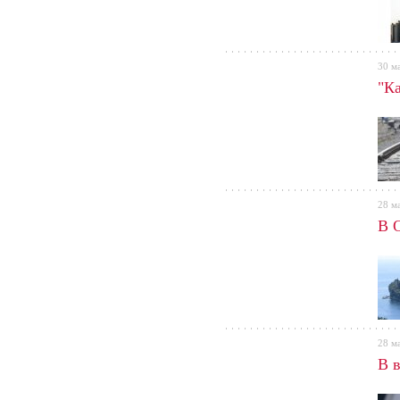
30 м
"К
28 м
В 
28 м
В 