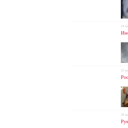
24 м
Ин
22 м
Ро
20 м
Ру