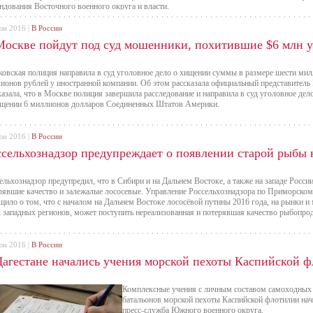
ндования Восточного военного округа и власти.
юн 2016 |
В России
Москве пойдут под суд мошенники, похитившие $6 млн 
овская полиция направила в суд уголовное дело о хищении суммы в размере шести мил
ионов рублей у иностранной компании. Об этом рассказала официальный представител
казала, что в Москве полиция завершила расследование и направила в суд уголовное де
щении 6 миллионов долларов Соединенных Штатов Америки.
юн 2016 |
В России
ссельхознадзор предупреждает о появлении старой рыбы 
ельхознадзор предупредил, что в Сибири и на Дальнем Востоке, а также на западе Росси
рявшие качество и залежалые лососевые. Управление Россельхознадзора по Приморском
щило о том, что с началом на Дальнем Востоке лососёвой путины 2016 года, на рынки и
 западных регионов, может поступить нереализованная и потерявшая качество рыбопро
юн 2016 |
В России
Дагестане начались учения морской пехоты Каспийской 
Комплексные учения с личным составом самоходных 
батальонов морской пехоты Каспийской флотилии нач
пресс-служба Южного военного округа.