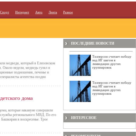
Спорт
Интернет
Авто
Лента
Разное
ПОСЛЕДНИЕ НОВОСТИ
Тиллерсон считает победу
над ИГ шагом в
лили медведя, который в Елизовском
ликвидации других
. Около недели, медведь гулял в
группировок
иционные подношения, печенье и
 специалисты агентства поздно
Тиллерсон считает победу
над ИГ шагом в
ликвидации других
группировок
детского дома
дома, которые накануне совершили
с-службы регионального МВД. По его
ИНТЕРЕСНОЕ
 Башкирии в воскресенье. Трое