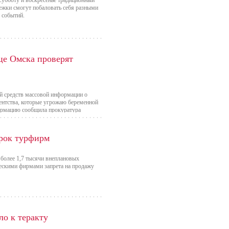
субботу и воскресенье традиционный
оежки смогут побаловать себя разными
 событий.
це Омска проверят
й средств массовой информации о
гентства, которые угрожаю беременной
ормацию сообщила прокуратура
й области организовала проведение
 противоправных действиях
ерок турфирм
 более 1,7 тысячи внеплановых
ческими фирмами запрета на продажу
ло к теракту