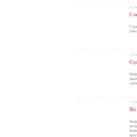
15 и
Сл
След
гибе
14 и
Су
Корр
дире
стро
12 и
Во
Корр
полд
боев
прис