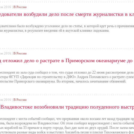
юн 2016 |
В России
едователи возбудили дело после смерти журналистки в к
ователями было возбуждено уголовное дело по статье, в которой идет речь о причинени
ли журналистки, в результате введения ей в якутской клинике лидокаина.
юн 2016 |
В России
д отложил дело о растрате в Приморском океанариуме до
еспондент из зала суда сообщил о том, что судья отложил до 22 июня рассмотрение де
ктора ФГУП «Дирекция по строительству в ДФО» Андрея Поплавского о растрате суммы
ительстве Приморского океанариума. Во вторник, началось зачитывание обвинений.
юн 2016 |
В России
 Владивостоке возобновили традицию полуденного выст
еспондент с места событий сообщил, что прерванная около восьми лет назад традиция п
ень, была возрождена во Владивостоке. Об этом сообщил корреспондент с места событий
ых кораблей на 33 причале в порту города, был дан залп из двух орудий. После залпа на
утствовали разные виды войск и выступил Ансамбль песни и пляски Тихоокеанского флот