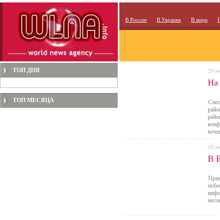
В России
В Украине
В мире
ТОП ДНЯ
20 и
На
ТОП МЕСЯЦА
Спец
райо
райо
конф
вече
20 и
В 
Прав
побе
инфо
несо