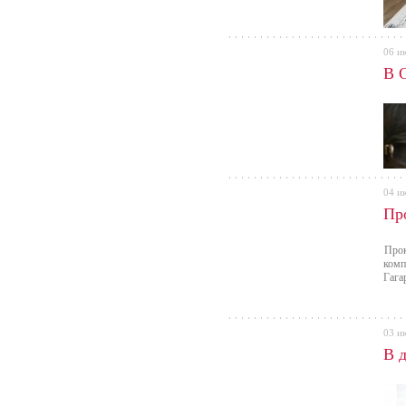
06 и
В 
04 и
Пр
Прок
комп
Гага
03 и
В 