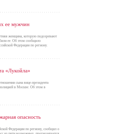
их ее мужчин
етняя женщина, которую подозревают
били ее. Об этом сообщило
ссийской Федерации по региону.
та «Лукойла»
отношении сына вице-президента
полицией в Москве. Об этом в
жарная опасность
кой Федерации по региону, сообщил о
асс из пяти возможных, прогнозируется