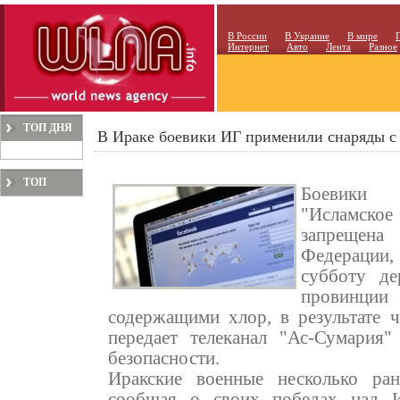
В России
В Украине
В мире
Интернет
Авто
Лента
Разное
ТОП ДНЯ
В Ираке боевики ИГ применили снаряды с
ТОП
Боевики т
МЕСЯЦА
"Исламское
запрещен
Федерации
субботу де
провинци
содержащими хлор, в результате ч
передает телеканал "Ас-Сумария
безопасности.
Иракские военные несколько ра
сообщая о своих победах над И