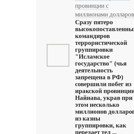
провинции с
миллионами долларо
Сразу пятеро
высокопоставленны
командиров
террористической
группировки
"Исламское
государство" (чья
деятельность
запрещена в РФ)
совершили побег из
иракской провинци
Найнава, украв при
этом несколько
миллионов долларо
из казны
группировки, как
передает тел ...