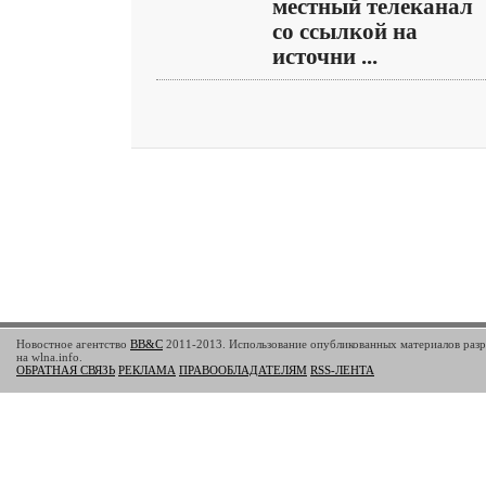
местный телеканал
со ссылкой на
источни ...
Новостное агентство
BB&C
2011-2013. Использование опубликованных материалов разр
на wlna.info.
ОБРАТНАЯ СВЯЗЬ
РЕКЛАМА
ПРАВООБЛАДАТЕЛЯМ
RSS-ЛЕНТА