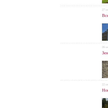
27 с
Вс
26 с
Зе
22 с
Но