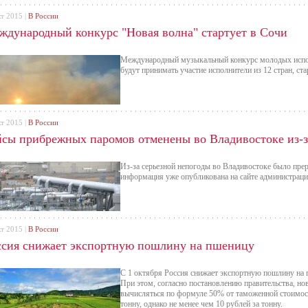
кт 2015 |
В России
ждународный конкурс "Новая волна" стартует в Сочи
Международный музыкальный конкурс молодых испол
будут принимать участие исполнители из 12 стран, ста
кт 2015 |
В России
йсы прибрежных паромов отменены во Владивостоке из-з
Из-за серьезной непогоды во Владивостоке было пре
информация уже опубликована на сайте администрац
кт 2015 |
В России
ссия снижает экспортную пошлину на пшеницу
С 1 октября Россия снижает экспортную пошлину на п
При этом, согласно постановлению правительства, но
вычисляться по формуле 50% от таможенной стоимост
тонну, однако не менее чем 10 рублей за тонну.