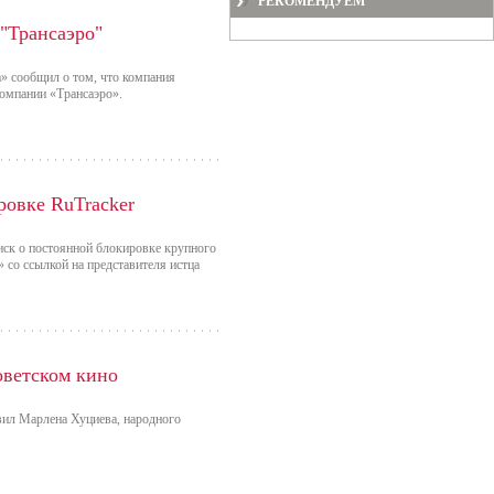
РЕКОМЕНДУЕМ
 "Трансаэро"
» сообщил о том, что компания
компании «Трансаэро».
ровке RuTracker
 иск о постоянной блокировке крупного
 со ссылкой на представителя истца
оветском кино
вил Марлена Хуциева, народного