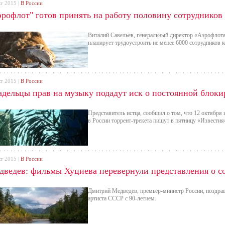
кт 2015 |
В России
эрофлот" готов принять на работу половину сотрудников
Виталий Савельев, генеральный директор «Аэрофлота
планирует трудоустроить не менее 6000 сотрудников 
кт 2015 |
В России
адельцы прав на музыку подадут иск о постоянной блоки
Представитель истца, сообщил о том, что 12 октября
в России торрент-трекета пишут в пятницу «Известия»
кт 2015 |
В России
дведев: фильмы Хуциева перевернули представления о с
Дмитрий Медведев, премьер-министр России, поздра
артиста СССР с 90-летием.