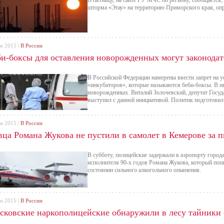
В пятницу, на сайте ГУ МЧС по региону, сообщается,
шторма «Этау» на территорию Приморского края, опр
ен 2015 |
В России
би-боксы для оставления новорожденных могут законодат
В Российской Федерации намерены ввести запрет на у
«инкубаторов», которые называются беби-боксы. В н
новорожденных. Виталий Золочевский, депутат Госу
выступил с данной инициативой. Политик подготови
ен 2015 |
В России
вца Романа Жукова не пустили в самолет в Кемерове за 
В субботу, полицейские задержали в аэропорту город
исполнителя 90-х годов Романа Жукова, который попы
состоянии сильного алкогольного опьянения.
ен 2015 |
В России
сковские наркополицейские обнаружили в лесу тайники с