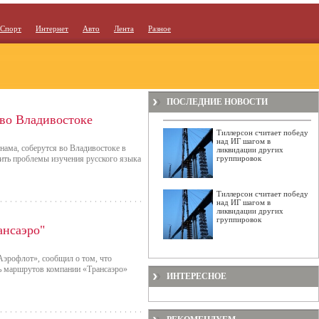
Спорт
Интернет
Авто
Лента
Разное
ПОСЛЕДНИЕ НОВОСТИ
во Владивостоке
Тиллерсон считает победу
над ИГ шагом в
нама, соберутся во Владивостоке в
ликвидации других
дить проблемы изучения русского языка
группировок
Тиллерсон считает победу
над ИГ шагом в
ликвидации других
группировок
ансаэро"
Аэрофлот», сообщил о том, что
ть маршрутов компании «Трансаэро»
ИНТЕРЕСНОЕ