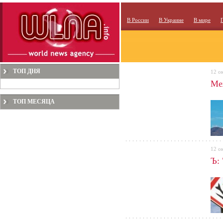
В России
В Украине
В мире
ТОП ДНЯ
12 о
Ме
ТОП МЕСЯЦА
12 о
Ъ: