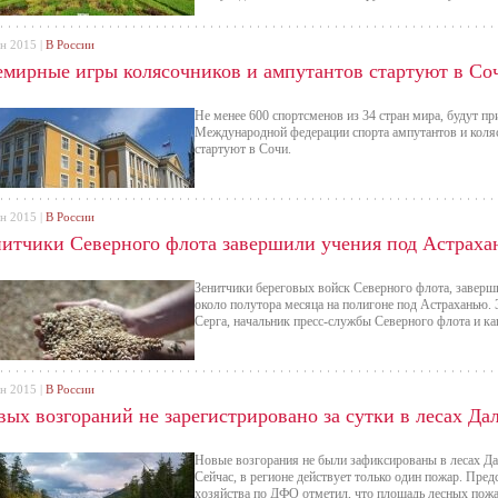
ен 2015 |
В России
емирные игры колясочников и ампутантов стартуют в Со
Не менее 600 спортсменов из 34 стран мира, будут п
Международной федерации спорта ампутантов и коляс
стартуют в Сочи.
ен 2015 |
В России
нитчики Северного флота завершили учения под Астраха
Зенитчики береговых войск Северного флота, заверш
около полутора месяца на полигоне под Астраханью
Серга, начальник пресс-службы Северного флота и ка
ен 2015 |
В России
вых возгораний не зарегистрировано за сутки в лесах Да
Новые возгорания не были зафиксированы в лесах Дал
Сейчас, в регионе действует только один пожар. Пред
хозяйства по ДФО отметил, что площадь лесных пожа