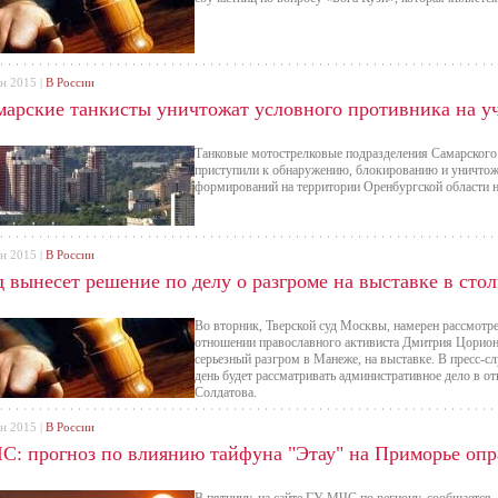
ен 2015 |
В России
марские танкисты уничтожат условного противника на у
Танковые мотострелковые подразделения Самарского
приступили к обнаружению, блокированию и уничто
формирований на территории Оренбургской области н
ен 2015 |
В России
д вынесет решение по делу о разгроме на выставке в ст
Во вторник, Тверской суд Москвы, намерен рассмотре
отношении православного активиста Дмитрия Цорион
серьезный разгром в Манеже, на выставке. В пресс-сл
день будет рассматривать административное дело в о
Солдатова.
ен 2015 |
В России
С: прогноз по влиянию тайфуна "Этау" на Приморье опр