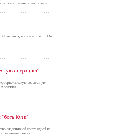
йствовали три очага возгорания.
о 800 человек, проживающих в 134
ческую операцию"
итеррористическую совместную
 Алейский.
 "бога Кузи"
тво следствия об аресте одной из
я доверенным лицом.