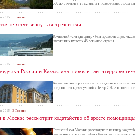
600 до отметки в 2 гектара, и в понедельник утром де
ен 2015 |
В России
ссияне хотят вернуть вытрезвители
Компанией «Левада-центр» был проведен опрос окол
населенных пунктах 46 регионов страны.
ен 2015 |
В России
зведчики России и Казахстана провели "антитеррористи
Казахстанские и российские разведчики провели ант
операцию во время учений «Центр-2015» на полигоне
ен 2015 |
В России
д в Москве рассмотрит ходатайство об аресте помощницы
Таганский суд Москвы рассмотрит в пятницу ходатайс
соучастниц по вопросу «Бога Кузи», которая являетс