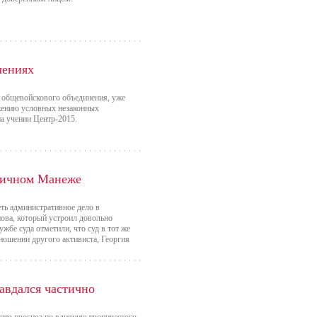
чениях
 общевойскового объединения, уже
жению условных незаконных
а учении Центр-2015.
оличном Манеже
ть административное дело в
ова, который устроил довольно
ужбе суда отметили, что суд в тот же
тношении другого активиста, Георгия
авдался частично