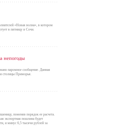
нителей «Новая волна», в котором
ртует в пятницу в Сочи.
а непогоды
рвано паромное сообщение. Данная
ии столицы Приморья.
шеницу, поменяв порядок ее расчета.
вая экспортная пошлина будет
и, и минус 6,5 тысячи рублей за