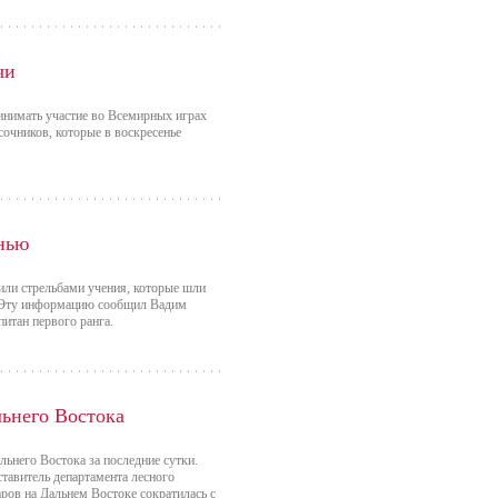
чи
ринимать участие во Всемирных играх
очников, которые в воскресенье
нью
или стрельбами учения, которые шли
. Эту информацию сообщил Вадим
питан первого ранга.
льнего Востока
ьнего Востока за последние сутки.
ставитель департамента лесного
ров на Дальнем Востоке сократилась с