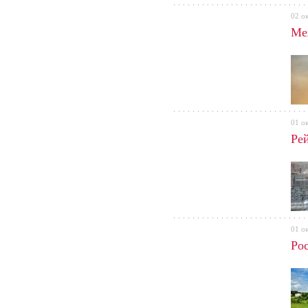
02 о
Ме
01 о
Ре
01 о
Ро