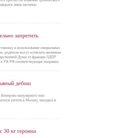
 что прогноз по влиянию тропического
авдался лишь частично.
ельно запретить
становку и использование специальных
их, родители могут оставлять анонимно
дарственной Думы от фракции ЛДПР
л в УК РФ соответствующие поправки.
пьяный дебош
а Кемерово популярного поп-
тался улететь в Москву, находясь в
 30 кг героина