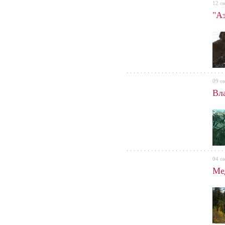
12 о
"А
09 о
Вл
04 о
Ме