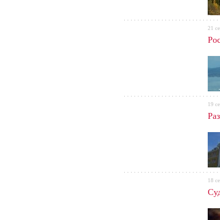
21 с
Ро
19 с
Ра
18 с
Су