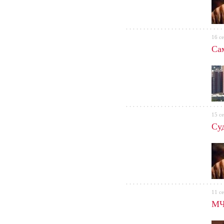
16 с
Са
15 с
Су
11 с
МЧ