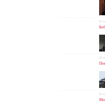
07 с
Бе
05 с
Пе
05 с
Мо