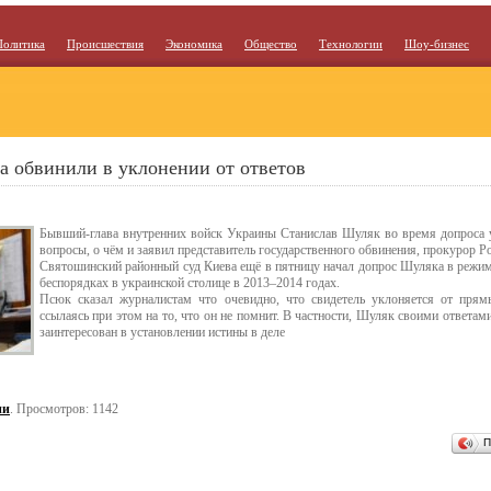
Политика
Происшествия
Экономика
Общество
Технологии
Шоу-бизнес
а обвинили в уклонении от ответов
Бывший-глава внутренних войск Украины Станислав Шуляк во время допроса у
вопросы, о чём и заявил представитель государственного обвинения, прокурор 
Святошинский районный суд Киева ещё в пятницу начал допрос Шуляка в режим
беспорядках в украинской столице в 2013–2014 годах.
Псюк сказал журналистам что очевидно, что свидетель уклоняется от пря
ссылаясь при этом на то, что он не помнит. В частности, Шуляк своими ответам
заинтересован в установлении истины в деле
ии
. Просмотров: 1142
П