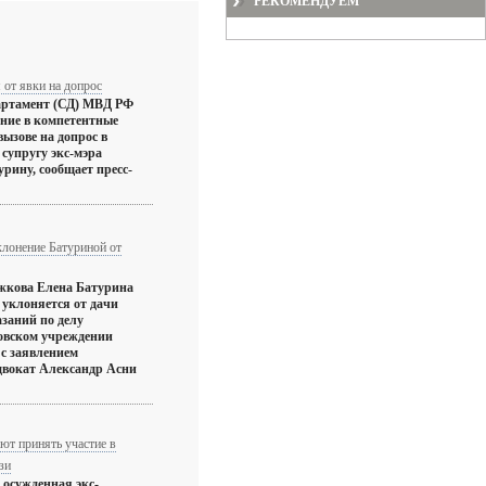
РЕКОМЕНДУЕМ
 от явки на допрос
артамент (СД) МВД РФ
ние в компетентные
ызове на допрос в
 супругу экс-мэра
рину, сообщает пресс-
клонение Батуриной от
кова Елена Батурина
 уклоняется от дачи
азаний по делу
овском учреждении
с заявлением
адвокат Александр Асни
ют принять участие в
зи
осужденная экс-