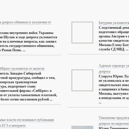
 допросе обвинили в уклонении от
Батурина уклоняется
Следственный деп
подготовил обраще
глава внутренних войск Украины
органы Австрии о в
в Шуляк в ходе допроса уклоняется
качестве свидетеля
ов на ключевые вопросы, как заявил
Москвы Елену Бату
итель государственного обвинения,
служба СД МВД. ...
 Роман Псюк. ...
Адвокат опроверг у
бБриз» уклоняется от налогов
допроса
итель Западно-Сибирской
Супруга Юрия Луж
тной прокуратуры, сообщил о том,
не уклонялась и не
ноярская транспортная
свидетельских пок
ура, подозревает главу
о хищениях в банк
товительной фирмы «СибБриз» в
Москвы, выступил 
и от уплаты таможенных платежей,
в понедельник ее 
 более сотни миллионов рублей ...
...
Тимошенко предлага
ьные власти отслеживают публикации
допросе по видеосвя
а ЕГЭ в интернете
Юлия Тимошенко, 