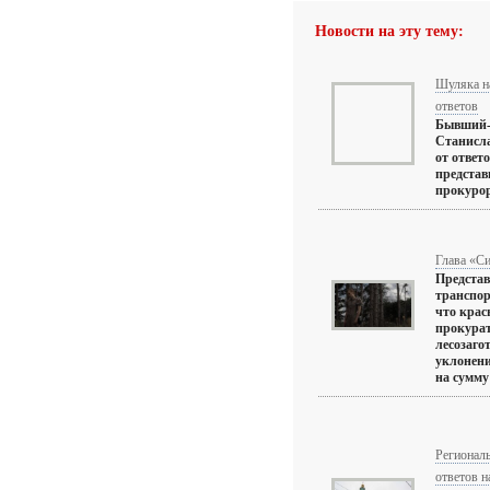
Новости на эту тему:
Шуляка на
ответов
Бывший-
Станисла
от ответ
представ
прокурор
Глава «Си
Представ
транспор
что крас
прокурат
лесозаго
уклонени
на сумму
Регионал
ответов н