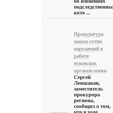
об избиениях
подследственны
кото ...
Прокуратура
нашла сотни
нарушений в
работе
псковских
органов опеки
Сергей
Левшаков,
заместитель
прокурора
региона,
сообщил о том,
что в ходе