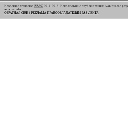
Новостное агентство
BB&C
2011-2013. Использование опубликованных материалов разр
на wlna.info.
ОБРАТНАЯ СВЯЗЬ
РЕКЛАМА
ПРАВООБЛАДАТЕЛЯМ
RSS-ЛЕНТА