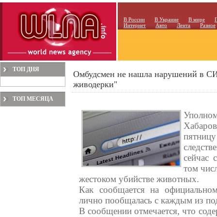
В России
В Украине
В мире
Интернет
Авто
Лента
Разное
ТОП ДНЯ
Омбудсмен не нашла нарушений в СИЗ
живодерки"
ТОП МЕСЯЦА
Уполно
Хабаро
пятниц
следств
сейчас 
том чис
жестоком убийстве животных.
Как сообщается на официальном
лично пообщалась с каждым из по
В сообщении отмечается, что соде