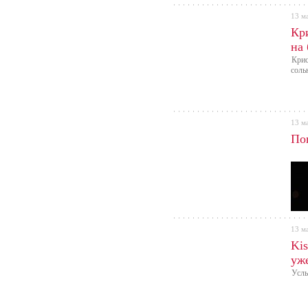
13 м
Кр
на
Крис
соль
13 м
По
13 м
Kis
уж
Услы