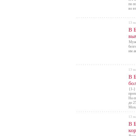
по п
во в
13 м
В 
вы
Мужч
белг
им а
13 м
В 
бо
{1-}
проп
На е
до 2
Моха
13 м
В 
ко