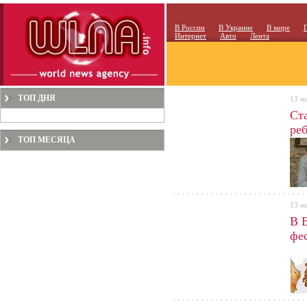
В России
В Украине
В мире
Интернет
Авто
Лента
ТОП ДНЯ
13 м
Ст
реб
ТОП МЕСЯЦА
13 м
В 
фе