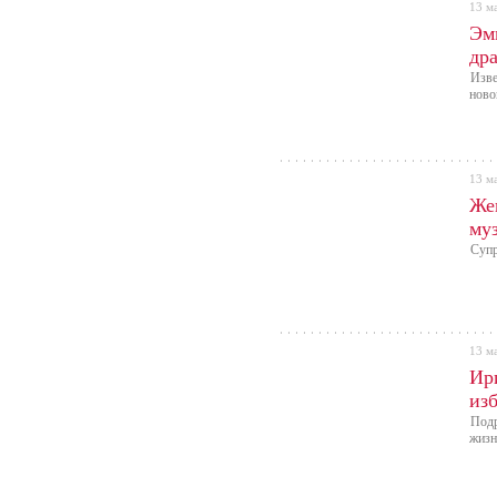
13 м
Эм
др
Изве
ново
13 м
Же
му
Супр
13 м
Ир
изб
Подр
жизн