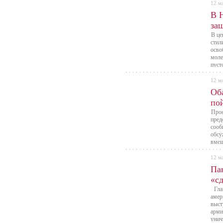
12 м
В 
защ
В це
стил
осво
моле
пуст
12 м
Об
по
Прое
пред
сооб
обсу
вмеш
12 м
Па
«с
Глав
амер
выст
арми
унич