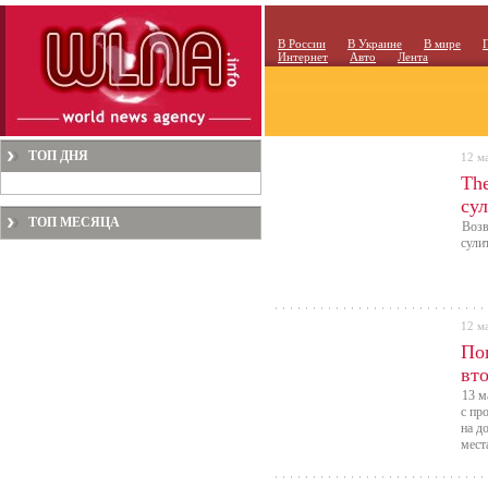
В России
В Украине
В мире
Интернет
Авто
Лента
ТОП ДНЯ
12 м
The
су
ТОП МЕСЯЦА
Возв
сули
12 м
По
вто
13 м
с пр
на д
мест