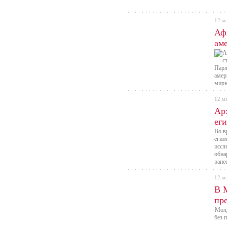
12 м
Аф
ам
Парл
амер
мирн
12 м
Ар
ег
Во в
егип
иссл
обна
ране
12 м
В 
пр
Молд
без 