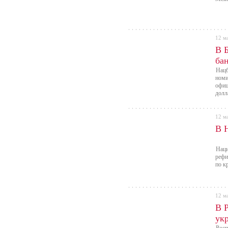
12 м
В 
бан
Нацб
номи
офиц
долл
12 м
В 
Наци
рефи
по к
12 м
В 
ук