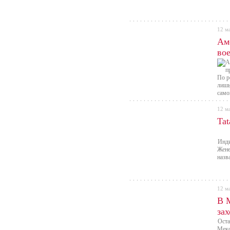
12 м
Ам
во
По р
лишь
само
12 м
Tat
Инди
Жене
назв
12 м
В 
за
Оста
Мекс