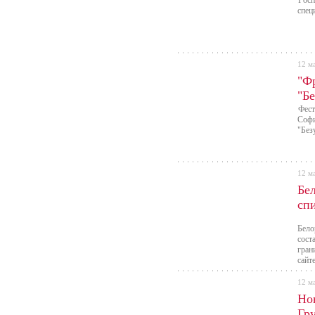
Росп
спец
12 м
"Фр
"Б
Фест
Софи
"Без
12 м
Бе
спи
Бело
сост
гран
сайт
12 м
Но
Гр