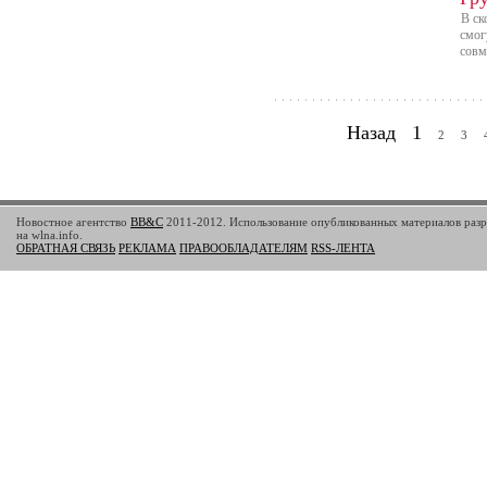
В ск
смог
совм
Назад
1
2
3
Новостное агентство
BB&C
2011-2012. Использование опубликованных материалов разр
на wlna.info.
ОБРАТНАЯ СВЯЗЬ
РЕКЛАМА
ПРАВООБЛАДАТЕЛЯМ
RSS-ЛЕНТА