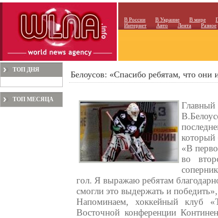
В России
В Украине
В мире
Интернет
Авто
Лента
Разное
ТОП ДНЯ
Белоусов: «Спасибо ребятам, что они 
ТОП МЕСЯЦА
Главный
В.Бело
последн
который
«В перво
во втор
соперник
гол. Я выражаю ребятам благодарно
смогли это выдержать и победить»,
Напоминаем, хоккейный клуб «
Восточной конференции Контине