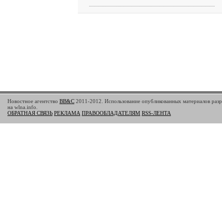
Новостное агентство
BB&C
2011-2012. Использование опубликованных материалов разр
на wlna.info.
ОБРАТНАЯ СВЯЗЬ
РЕКЛАМА
ПРАВООБЛАДАТЕЛЯМ
RSS-ЛЕНТА