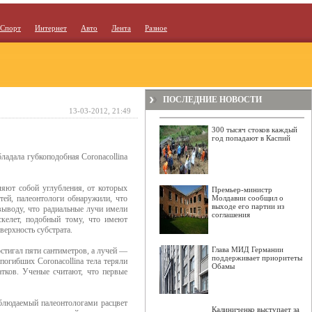
Спорт
Интернет
Авто
Лента
Разное
ПОСЛЕДНИЕ НОВОСТИ
13-03-2012, 21:49
300 тысяч стоков каждый
год попадают в Каспий
ладала губкоподобная Coronacollina
ляют собой углубления, от которых
Премьер-министр
тей, палеонтологи обнаружили, что
Молдавии сообщил о
выходе его партии из
выводу, что радиальные лучи имели
соглашения
келет, подобный тому, что имеют
верхность субстрата.
Глава МИД Германии
стигал пяти сантиметров, а лучей —
поддерживает приоритеты
погибших Coronacollina тела теряли
Обамы
тков. Ученые считают, что первые
блюдаемый палеонтологами расцвет
Калиниченко выступает за