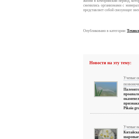
жизни в кембрийский период, кото
сменились организмами с минерали
представляет собой связующее зве
Опубликовано в категории:
Технол
Новости на эту тему:
Ученые о
позвоноч
Палеонто
проанали
окаменел
признаки
Pikaia gr
Ученые н
Китайски
шаровые 