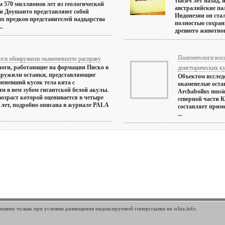
тысяч лет назад, 
м 570 миллионов лет из геологической
австралийские па
и Доушанто представляют собой
Индонезии он ста
х предков представителей надцарства
полностью сохран
..
древнего животног
Палеонтологи вос
оги обнаружили окаменевшую расправу
оги, работающие на формации Писко в
доисторических к
аружили останки, представляющие
Объектом исслед
меневший кусок тела кита с
окаменелые оста
м в нем зубом гигантской белой акулы.
Archaboilus musi
возраст которой оценивается в четыре
северной части К
лет, подробно описана в журнале PALA
составляет прим
...
шено только при условии размещения индексируемой гиперссылки на wlna.info.