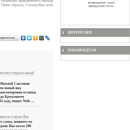
 организмы эдиакарийского периода
возвращение судов
аким образом, Coronacollina acula
офицерской чести
ИНТЕРЕСНОЕ
оделиться…
РЕКОМЕНДУЕМ
нтологи открыли новый
з Нижней Саксонии
ли новый вид
оанализировав останки,
ода Кремлинген
5 году, пишет Welt. ...
йден на острове Ява
о слона, жившего на
трове Ява около 200