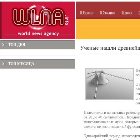
В России
В Украине
В мире
ТОП ДНЯ
Ученые нашли древнейш
ТОП МЕСЯЦА
Па
ac
От
ра
от
оп
со
Палеонтологи попытались реконстру
от 20 до 40 сантиметров. Передви
минерализованные лучи, которые 
скелеты не несли защитной функции
Эдиакарийский период непосредст