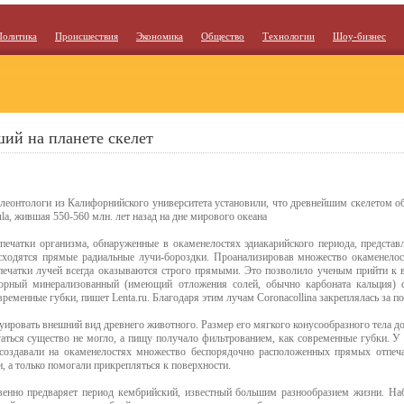
Политика
Происшествия
Экономика
Общество
Технологии
Шоу-бизнес
ий на планете скелет
леонтологи из Калифорнийского университета установили, что древнейшим скелетом об
ula, жившая 550-560 млн. лет назад на дне мирового океана
печатки организма, обнаруженные в окаменелостях эдиакарийского периода, представ
сходятся прямые радиальные лучи-бороздки. Проанализировав множество окаменелос
печатки лучей всегда оказываются строго прямыми. Это позволило ученым прийти к 
орный минерализованный (имеющий отложения солей, обычно карбоната кальция) с
временные губки, пишет Lenta.ru. Благодаря этим лучам Coronacollina закреплялась за по
ировать внешний вид древнего животного. Размер его мягкого конусообразного тела до
гаться существо не могло, а пищу получало фильтрованием, как современные губки. У 
создавали на окаменелостях множество беспорядочно расположенных прямых отпеча
, а только помогали прикрепляться к поверхности.
венно предваряет период кембрийский, известный большим разнообразием жизни. На