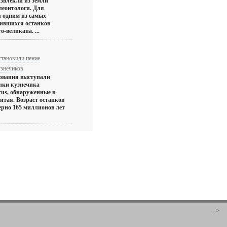
извлекли из земли
леонтологи. Для
л одним из самых
ившихся останков
о-великана. ...
становили пение
узнечиков
ования выступали
нки кузнечика
cus, обнаруженные в
итая. Возраст останков
ерно 165 миллионов лет
-->