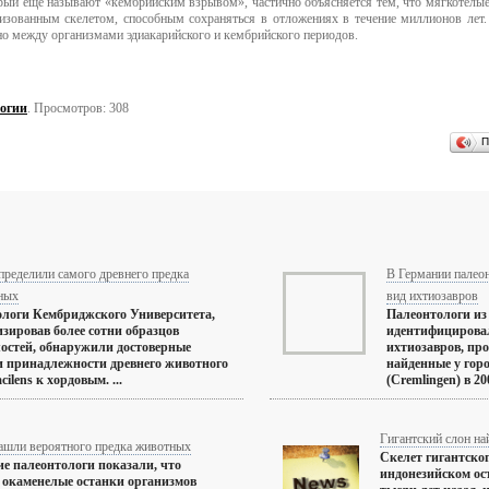
рый еще называют «кембрийским взрывом», частично объясняется тем, что мягкотелые
зованным скелетом, способным сохраняться в отложениях в течение миллионов лет. Т
но между организмами эдиакарийского и кембрийского периодов.
огии
. Просмотров: 308
П
пределили самого древнего предка
В Германии палео
ных
вид ихтиозавров
логи Кембриджского Университета,
Палеонтологи и
зировав более сотни образцов
идентифицирова
остей, обнаружили достоверные
ихтиозавров, пр
 принадлежности древнего животного
найденные у гор
acilens к хордовым. ...
(Cremlingen) в 200
Гигантский слон на
ашли вероятного предка животных
Скелет гигантског
е палеонтологи показали, что
индонезийском ос
окаменелые останки организмов