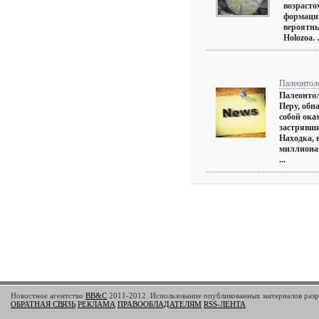
возрасто
формаци
вероятны
Holozoa. .
Палеонтол
Палеонтол
Перу, обн
собой ока
застрявши
Находка, 
миллиона 
...
Новостное агентство
BB&C
2011-2012. Использование опубликованных материалов разре
ОБРАТНАЯ СВЯЗЬ
РЕКЛАМА
ПРАВООБЛАДАТЕЛЯМ
RSS-ЛЕНТА