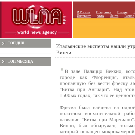
В России
В Украине
В мире
Интернет
Авто
Лента
Разное
ТОП ДНЯ
Итальянские эксперты нашли ут
Винчи
ТОП МЕСЯЦА
В зале Палаццо Веккио, кот
городе как Флоренция, итал
пропавшую без вести фреску Ле
"Битва при Ангиари". Над это
1500ых годах, так что ее ценност
Фреска была найдена на одной
полотном восхитительной раб
название "Битва при Марчиано"
Винчи, был обнаружен, только
который оснащен микрокамерой