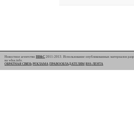
Новостное агентство
BB&C
2011-2013. Использование опубликованных материалов разр
на wlna.info.
ОБРАТНАЯ СВЯЗЬ
РЕКЛАМА
ПРАВООБЛАДАТЕЛЯМ
RSS-ЛЕНТА