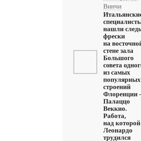
Винчи
Итальянски
специалист
нашли след
фрески
на восточно
стене зала
Большого
совета одног
из самых
популярных
строений
Флоренции
Палаццо
Веккио.
Работа,
над которой
Леонардо
трудился