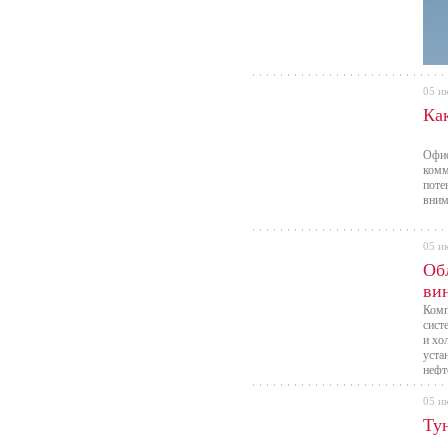
05 и
Ка
Офис
комм
поте
вним
05 и
Об
ви
Комп
сист
и хо
уста
нефт
пром
05 и
Ту