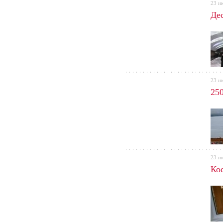
23 и
Де
23 и
250
23 и
Ко