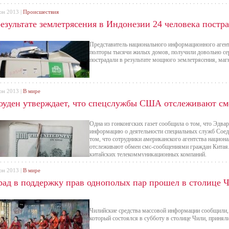
юн 2013 |
Происшествия
результате землетрясения в Индонезии 24 человека постр
Представитель национального информационного агент
полторы тысячи жилых домов, получили довольно се
пострадали в результате мощного землетрясения, магн
юн 2013 |
В мире
оуден утверждает, что спецслужбы США отслеживают см
Одна из гонконгских газет сообщила о том, что Эдва
информацию о деятельности специальных служб Сое
том, что сотрудники американского агентства национа
отслеживают обмен смс-сообщениями граждан Китая.
китайских телекоммуникационных компаний.
юн 2013 |
В мире
рад в поддержку прав однополых пар прошел в столице 
Чилийские средства массовой информации сообщили, 
который состоялся в субботу в столице Чили, приняли