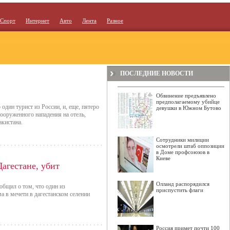
Спорт
Интернет
Авто
Лента
Разное
ПОСЛЕДНИЕ НОВОСТИ
Обвинение предъявлено
предполагаемому убийце
один турист из России, и, еще, пятеро
девушки в Южном Бутово
ооруженного нападения на отель,
акистана.
Сотрудники милиции
осмотрели штаб оппозиции
в Доме профсоюзов в
Киеве
агестане, убит
Олланд распорядился
бщил о том, что один из
приспустить флаги
 в мечети в дагестанском селении
Россия примет почти 100