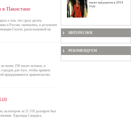
тысяч мигрантов в 2014
году
ы в Пакистане
щило о том, что сразу десять
ины и России, скончались, в результате
овинции Гилгит, расположенной на
ИНТЕРЕСНОЕ
РЕКОМЕНДУЕМ
 не менее 250 тысяч человек, в
 городов для того, чтобы принять
рой придерживается правительство.
510
н, на котором за 21 510 долларов был
питания, Харланда Сандерса.