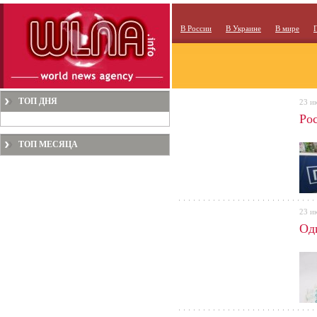
В России
В Украине
В мире
ТОП ДНЯ
23 и
Ро
ТОП МЕСЯЦА
23 и
Од