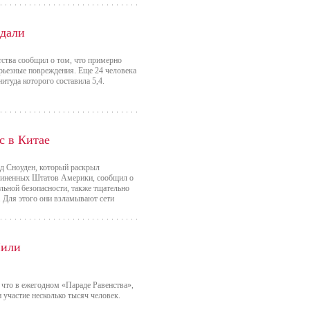
адали
ства сообщил о том, что примерно
рьезные повреждения. Еще 24 человека
итуда которого составила 5,4.
с в Китае
рд Сноуден, который раскрыл
диненных Штатов Америки, сообщил о
льной безопасности, также тщательно
 Для этого они взламывают сети
Чили
что в ежегодном «Параде Равенства»,
 участие несколько тысяч человек.