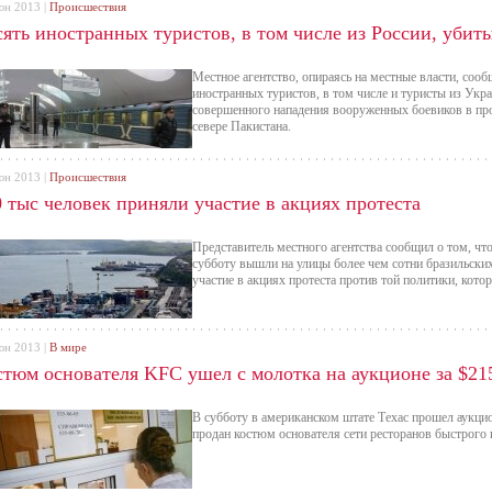
юн 2013 |
Происшествия
сять иностранных туристов, в том числе из России, убит
Местное агентство, опираясь на местные власти, сооб
иностранных туристов, в том числе и туристы из Укра
совершенного нападения вооруженных боевиков в пр
севере Пакистана.
юн 2013 |
Происшествия
 тыс человек приняли участие в акциях протеста
Представитель местного агентства сообщил о том, что
субботу вышли на улицы более чем сотни бразильских
участие в акциях протеста против той политики, кото
юн 2013 |
В мире
стюм основателя KFC ушел с молотка на аукционе за $21
В субботу в американском штате Техас прошел аукцио
продан костюм основателя сети ресторанов быстрого 