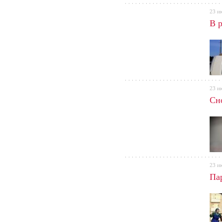
23 и
В 
23 и
Сн
23 и
Па