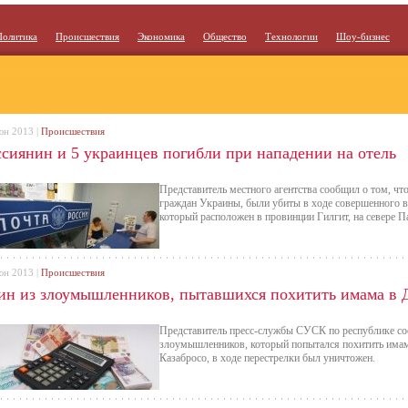
Политика
Происшествия
Экономика
Общество
Технологии
Шоу-бизнес
юн 2013 |
Происшествия
ссиянин и 5 украинцев погибли при нападении на отель
Представитель местного агентства сообщил о том, что 
граждан Украины, были убиты в ходе совершенного в
который расположен в провинции Гилгит, на севере П
юн 2013 |
Происшествия
ин из злоумышленников, пытавшихся похитить имама в Д
Представитель пресс-службы СУСК по республике соо
злоумышленников, который попытался похитить имама
Казабросо, в ходе перестрелки был уничтожен.