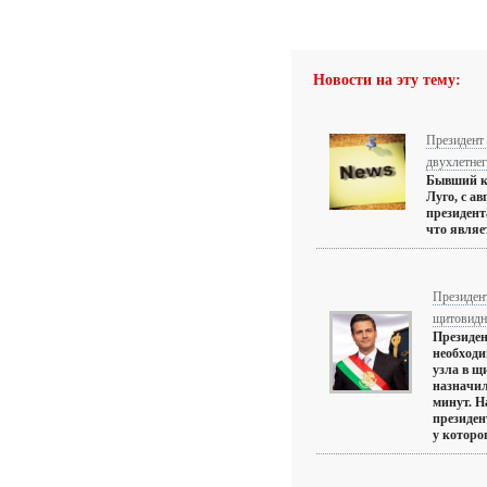
Новости на эту тему:
Президент 
двухлетнег
Бывший к
Луго, с а
президент
что являе
Президен
щитовидн
Президен
необходи
узла в щ
назначил
минут. Н
президен
у которог