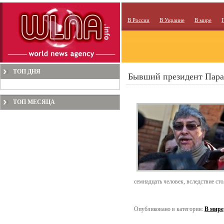
В России
В Украине
В мире
ТОП ДНЯ
Бывший президент Пара
ТОП МЕСЯЦА
семнадцать человек, вследствие ст
Опубликовано в категории:
В мире