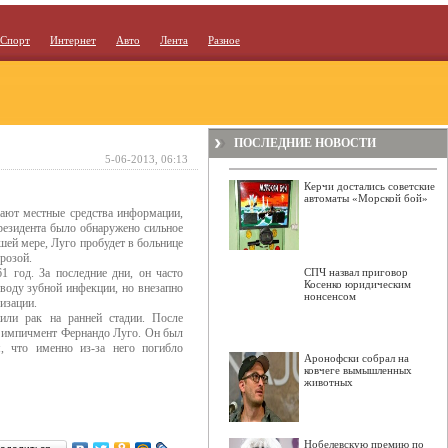
Спорт
Интернет
Авто
Лента
Разное
ПОСЛЕДНИЕ НОВОСТИ
5-06-2013, 06:13
Керчи достались советские
автоматы «Морской бой»
ают местные средства информации,
резидента было обнаружено сильное
ьшей мере, Луго пробудет в больнице
грозой.
 год. За последние дни, он часто
СПЧ назвал приговор
Косенко юридическим
воду зубной инфекции, но внезапно
нонсенсом
лизации.
или рак на ранней стадии. После
ил импичмент Фернандо Луго. Он был
, что именно из-за него погибло
Аронофски собрал на
ковчеге вымышленных
животных
Нобелевскую премию по