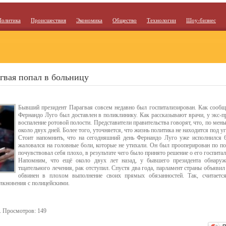
Политика
Происшествия
Экономика
Общество
Технологии
Шоу-бизнес
гвая попал в больницу
Бывший президент Парагвая совсем недавно был госпитализирован. Как сообщ
Фернандо Луго был доставлен в поликлинику. Как рассказывают врачи, у экс-п
воспаление ротовой полости. Представители правительства говорят, что, по мен
около двух дней. Более того, уточняется, что жизнь политика не находится под у
Стоит напомнить, что на сегодняшний день Фернандо Луго уже исполнился 61
жаловался на головные боли, которые не утихали. Он был прооперирован по по
почувствовал себя плохо, в результате чего было принято решение о его госпита
Напомним, что ещё около двух лет назад, у бывшего президента обнаруж
тщательного лечения, рак отступил. Спустя два года, парламент страны объяв
обвинен в плохом выполнение своих прямых обязанностей. Так, считается
олкновения с полицейскими.
. Просмотров: 149