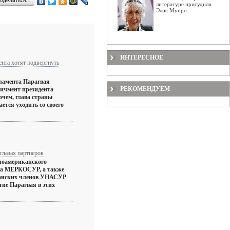
оделиться…
литературе присудили
Элис Мунро
ИНТЕРЕСНОЕ
ента хотят подвергнуть
ламента Парагвая
РЕКОМЕНДУЕМ
пичмент президента
очем, глава страны
ается уходить со своего
глазах партнеров
оамериканского
ка МЕРКОСУР, а также
анских членов УНАСУР
ие Парагвая в этих