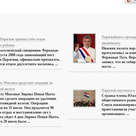
П
Парагвайского презид
Парагвая признал себя отцом
импичменту
о ребенка
Нижняя палата пар
атолический священник Фернандо
проголосовал за им
вгуста 2008 года занимающий пост
Фернандо Луго. Впр
а Парагвая, официально признался,
заявил, что не собир
тся отцом двухлетнего мальчика. ...
поста. ...
ту Мексики предстоит операция на
ой железе
Парагвай опустился в 
ту Мексики Энрике Пеньи Ньето
Страны-члены Южн
мо сделать операцию по удалению
общественного рын
итовидной желези. Операцию
Союза южноамерик
и на 31 июля. Она продлится 90
приостановили участ
а отдых и восстановление сил у
организациях. ...
та уйдет 4 дня.Энрике Пенья Ньето,
о 20 июля было ...