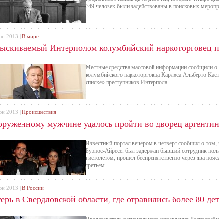
349 человек были задействованы в поисковых меропр
юн 2013 |
В мире
зыскиваемый Интерполом колумбийский наркоторговец п
Местные средства массовой информации сообщили о т
колумбийского наркоторговца Карлоса Альберто Каст
списке» преступников Интерпола.
юн 2013 |
Происшествия
оруженному мужчине удалось пройти во дворец аргентин
Известный портал вечером в четверг сообщил о том, 
Буэнос-Айресе, был задержан бывший сотрудник поли
пистолетом, прошел беспрепятственно через два пояса
третьем.
юн 2013 |
В России
ерь в Свердловской области, где отравились более 80 де