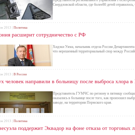
Представитель регионального управления Роспотребна
Свердловской области, где более80 детей отравилось, 
юн 2013 |
Политика
ония расширит сотрудничество с РФ
Хидэки Уяма, начальник отдела России Департамент
что нерешенный территориальный спор между Россий
юн 2013 |
В России
ух человек направили в больницу после выброса хлора в
Представитель ГУМЧС по региону в пятницу сообщил 
оказались в больнице после того, как произошел вы
заводе, на территории Пермского края.
юн 2013 |
Политика
несуэла поддержит Эквадор на фоне отказа от торговых 