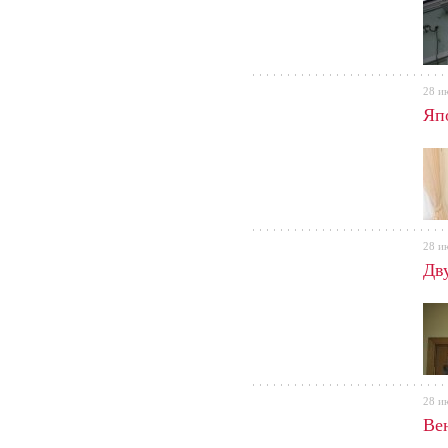
28 и
Яп
28 и
Дв
28 и
Ве