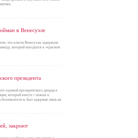
иятиях.
ойман в Венесуэле
ом, что власти Венесуэлы задержали
аньеду, который находился в «красном
ского президента
что охраной президентского дворца в
ции, который вместе с ножом и
 безопасности и, был задержан лишь на
тей, закроют