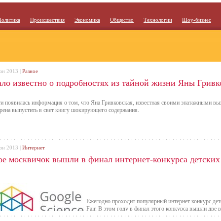
Политика
Происшествия
Экономика
Общество
Технологии
Шоу-бизнес
юн 2013 |
Разное
ало известно о подробностях из тайной жизни Яны Гривк
ти появилась информация о том, что Яна Гривковская, известная своими эпатажными вы
рена выпустить в свет книгу шокирующего содержания.
юн 2013 |
Интернет
ое москвичок вышли в финал интернет-конкурса детских
Ежегодно проходит популярный интернет конкурс дет
Fair. В этом году в финал этого конкурса вышли две
девочки Елизавета Соснова и Тина Кабир предостави