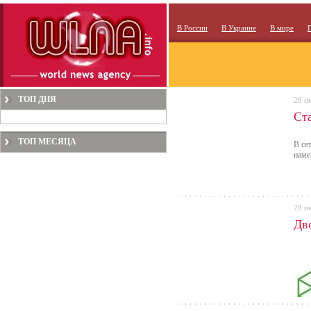
В России
В Украине
В мире
ТОП ДНЯ
28 и
Ст
ТОП МЕСЯЦА
В се
наме
28 и
Дв