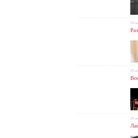
28 и
Ра
28 и
Во
28 и
Лаг