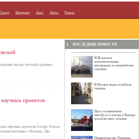
Спорт
Интернет
Авто
Лента
Разное
ПОСЛЕДНИЕ НОВОСТИ
овской
ВЭБ вложит
дополнительные
ходками звезда светской хроники,
миллиарды в олимпийские
стройки
В Италии воры ограбили
тюрьму
 научных проектов
При столкновении
автобуса и поезда в Канаде
погибли пять человек
ских научных проектов Google Science
 восьмиклассницы с Москвы. Две
ли прибор, который может измерять
Правительство Украины