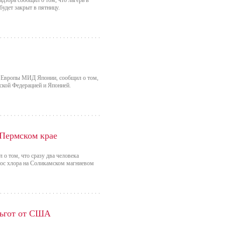
дзора сообщил о том, что лагерь в
будет закрыт в пятницу.
а Европы МИД Японии, сообщил о том,
ской Федерацией и Японией.
 Пермском крае
о том, что сразу два человека
брос хлора на Соликамском магниевом
льгот от США