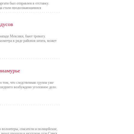
ия», депутатом Слободской районной
гати был отправлен в отставку.
ода стали продолжающимися
 отставке в знак протеста против
сокие государственные должности
адусов
ятие этого закона происходило под
гати. Участниками этих движений стали
западе Мексики, бьют тревогу.
к, шесть из которых военнослужащие.
мометра в ряде районов штата, может
жности.
риамурье
 том, что следственная группа уже
ошедшего возбуждено уголовное дело.
волонтеры, спасатели и полицейские,
 назад пропали в якутском селе Синск.