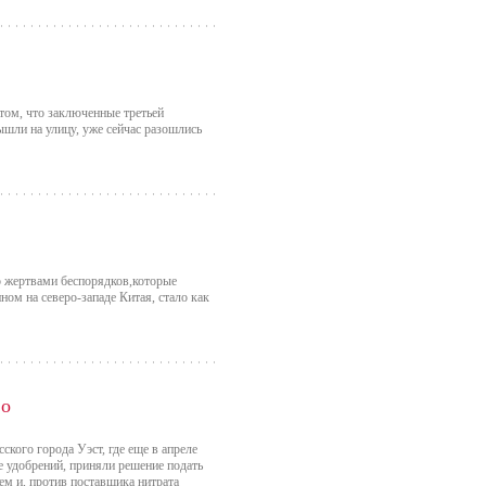
ом, что заключенные третьей
вышли на улицу, уже сейчас разошлись
о жертвами беспорядков,которые
ном на северо-западе Китая, стало как
во
ского города Уэст, где еще в апреле
 удобрений, приняли решение подать
ем и, против поставщика нитрата