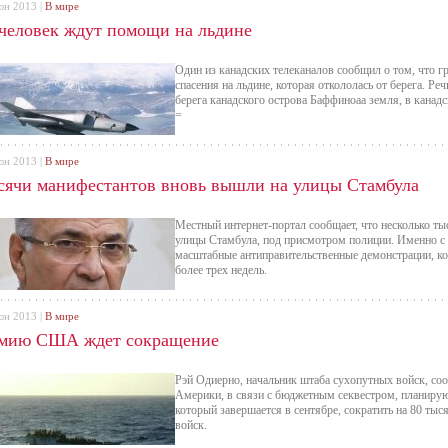
а.
что есть намерение увеличить мощность хранилищ на
юн 2013 |
В мире
кубометров. Остальные двадцать он предлагает постр
 человек ждут помощи на льдине
областях. Так же чиновник заметил, что эти вопросы 
Как и многое другое нынешние ПХГ были построены е
применяли и применяют по сегодняшний день, как мес
Один из канадских телеканалов сообщил о том, что гр
авляют на экспорт. Когда Украина обрела независимость, все ПХГ перешли в руки «Укртр
спасения на льдине, которая откололась от берега. Реч
н Европы.
берега канадского острова Баффиноаа земля, в канад
да, вопрос о использовании наших ПХГ европейцами еще до конца не решен и находитс
=
одина Ставицкого решение будет принято в пользу иностранных партнеров.
юн 2013 |
В мире
сячи манифестантов вновь вышли на улицы Стамбула
Местный интернет-портал сообщает, что несколько т
улицы Стамбула, под присмотром полиции. Именно с 
масштабные антиправительственные демонстрации, к
более трех недель.
юн 2013 |
В мире
мию США ждет сокращение
Рэй Одиерно, начальник штаба сухопутных войск, со
Америки, в связи с бюджетным секвестром, планирую
который завершается в сентябре, сократить на 80 ты
войск.