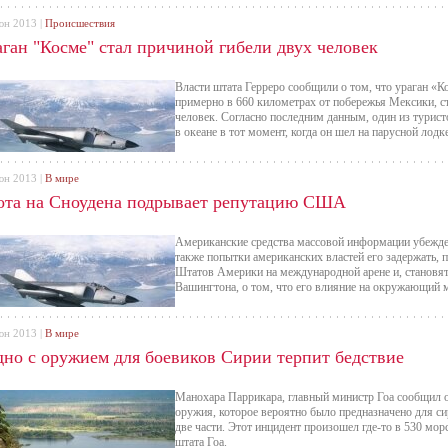
юн 2013 |
Происшествия
аган "Косме" стал причиной гибели двух человек
Власти штата Герреро сообщили о том, что ураган «К
примерно в 660 километрах от побережья Мексики, с
человек. Согласно последним данным, один из турист
в океане в тот момент, когда он шел на парусной ло
юн 2013 |
В мире
ота на Сноудена подрывает репутацию США
Американские средства массовой информации убежден
также попытки американских властей его задержать
Штатов Америки на международной арене и, становя
Вашингтона, о том, что его влияние на окружающий м
юн 2013 |
В мире
дно с оружием для боевиков Сирии терпит бедствие
Манохара Паррикара, главный министр Гоа сообщил о
оружия, которое вероятно было предназначено для с
две части. Этот инцидент произошел где-то в 530 мо
штата Гоа.