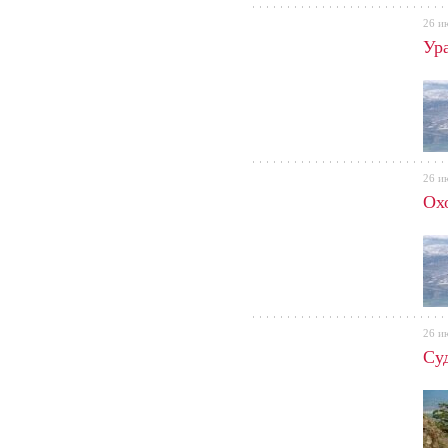
26 и
Ур
26 и
Ох
26 и
Су