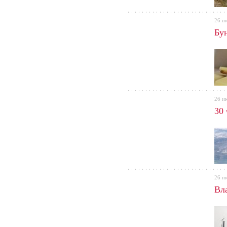
26 и
Бу
26 и
30
26 и
Вла