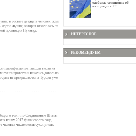
 этой территории до 55 миллиардов
одобрило соглашение об
оить в Полтавской и Харьковской
ассоциации с ЕС
находятся в разработке.
ще при советской власти. Их
та для хранения топлива. Это топливо
уппа, в составе двадцать человек, ждет
ансгаза», который хранил в них газ из
ь идет о льдине, которая откололась от
ской провинции Нунавуд.
я в обсуждении. Но по мнению
ИНТЕРЕСНОЕ
РЕКОМЕНДУЕМ
ысяч манифестантов, вышли вновь на
митинга протеста и начались довольно
оторые не прекращаются в Турции уже
общил о том, что Соединенные Штаты
т к концу 2017 финансового года,
сяч человек численность сухопутных