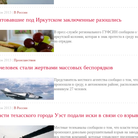
юн 2013 |
В России
нтовавшие под Иркутском заключенные разошлись
В пресс-службе регионального ГУФСИН сообщили о т
иркутской колонии, которая в знак протеста в среду 
по отрядам.
юн 2013 |
Происшествия
 человек стали жертвами массовых беспорядков
Представитель местного агентства сообщил о том, чт
произошли в среду, в автономном районе, расположен
минимум 27 человек
юн 2013 |
В России
сти техасского города Уэст подали иски в связи со взры
Местные телеканалы сообщили о том, что власти техас
произошел довольно разрушительный взрыв на заводе
иск против компаний, которые управляют предприяти