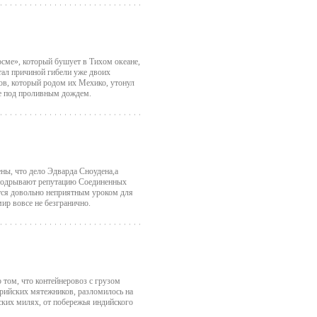
осме», который бушует в Тихом океане,
тал причиной гибели уже двоих
ов, который родом их Мехико, утонул
дке под проливным дождем.
ы, что дело Эдварда Сноудена,а
, подрывают репутацию Соединенных
тся довольно неприятным уроком для
ир вовсе не безгранично.
 том, что контейнеровоз с грузом
ирийских мятежников, разломилось на
рских милях, от побережья индийского