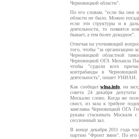
Черновицкой области".
По его словам, "если бы они 
области не было. Можно посади
если эти структуры и в дал
деятельности, то появятся н
бывает, а тем более доходное".
Отвечая на уточняющий вопрос,
того, чтобы "за организацию 
Черновицкой областной тамо
Черновицкой ОГА Михаила Папие
чтобы "судили всех причас
контрабанды в Черновицкой
деятельность", пишет УНИАН.
Как сообщал
wlna.info
, на зас
совета 24 декабря депутаты 
Москалю слово. Когда же поли
свист, из зала к трибуне под
замглавы Черновицкой ОГА Гео
рукава стаскивать Москаля с
сессионный зал.
В конце декабря 2011 года ч
партию "Фронт змин". По его 