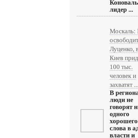
Коноваль
лидер ...
Москаль: 
освободи
Луценко, 
Киев при
100 тыс.
человек и
захватят ..
В регион
люди не
говорят 
одного
хорошего
слова в а
власти и