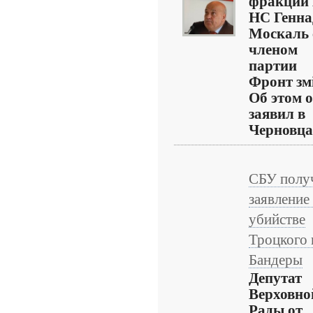
фракции
НС Генна
Москаль 
членом
партии
Фронт зм
Об этом 
заявил в
Черновца
СБУ полу
заявление
убийстве
Троцкого 
Бандеры
Депутат
Верховно
Рады от