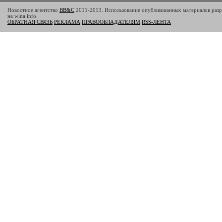
Новостное агентство
BB&C
2011-2013. Использование опубликованных материалов разр
на wlna.info.
ОБРАТНАЯ СВЯЗЬ
РЕКЛАМА
ПРАВООБЛАДАТЕЛЯМ
RSS-ЛЕНТА