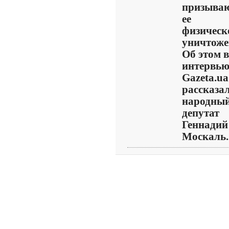
призываю
ее
физическ
уничтоже
Об этом в
интервь
Gazeta.ua
рассказа
народны
депутат
Геннадий
Москаль. 