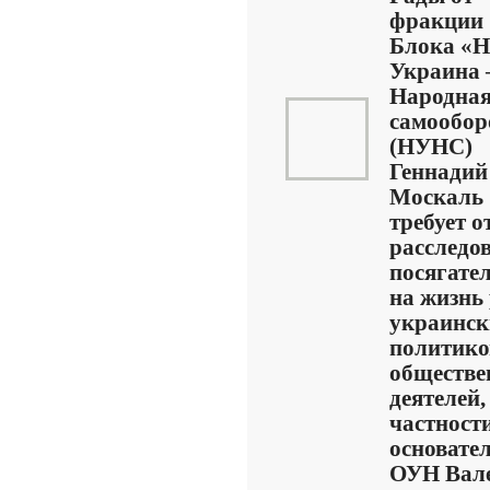
фракции
Блока «
Украина
Народна
самообор
(НУНС)
Геннадий
Москаль
требует 
расследо
посягате
на жизнь
украинск
политико
обществ
деятелей,
частност
основате
ОУН Вал