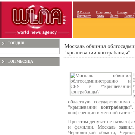
В России
В Украине
В мире
Интернет
Авто
Лента
Разное
ТОП ДНЯ
Москаль обвинил облгосадми
"крышевании контрабанды"
ТОП МЕСЯЦА
областную государственную
"крышевании
контрабанды
"
конференции в местной газете "
При этом депутат не назвал фа
и фамилии, Москаль заявил
Черновицкой области, Черно