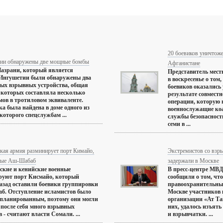
20 боевиков уничтоже
ии обнаружены две мощные бомбы
Афганистане
Назрани, который является
Представитель мест
 Ингушетии были обнаружены два
в воскресенье о том
ых взрывных устройства, общая
боевиков оказались
которых составляла несколько
результате совмест
ов в тротиловом эквиваленте.
операции, которую 
а была найдена в доме одного из
военнослужащие ко
которого спецслужбам ...
службы безопасност
семи в ...
кая армия разминирует порт Кимайо,
Экстремистов со взр
ные Аш-Шабаб
задержали в Москве
кие и кенийские военные
В пресс-центре МВД
руют порт Кисмайо, который
сообщили о том, чт
азад оставили боевики группировки
правоохранительных
б. Отступление исламистов было
Москве участников 
планированным, поэтому они могли
организации «Ат Т
 после себя много взрывных
них, удалось изъят
 - считают власти Сомали. ...
и взрывчатки. ...