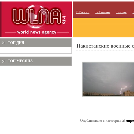
В России
В Украине
В мире
ТОП ДНЯ
Пакистанские военные о
ТОП МЕСЯЦА
Опубликовано в категории:
В мире