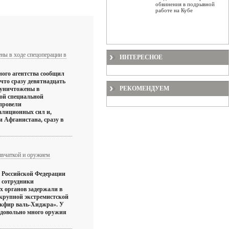
обвинения в подрывной
работе на Кубе
ны в ходе спецоперации в
ИНТЕРЕСНОЕ
ного агентства сообщил
, что сразу девятнадцать
РЕКОМЕНДУЕМ
 уничтожены в
ной специальной
провели
алиционных сил и,
и Афганистана, сразу в
ывчаткой и оружием
 Российской Федерации
о сотрудники
 органов задержали в
крупной экстремистской
акфир валь-Хиджра». У
ь довольно много оружия