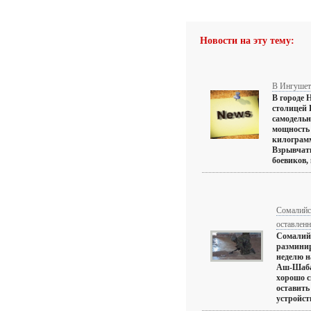
Новости на эту тему:
В Ингушет
В городе 
столицей
самодельн
мощность 
килограмм
Взрывчатк
боевиков, 
Сомалийс
оставлен
Сомалийс
размини
неделю н
Аш-Шаба
хорошо с
оставить
устройств