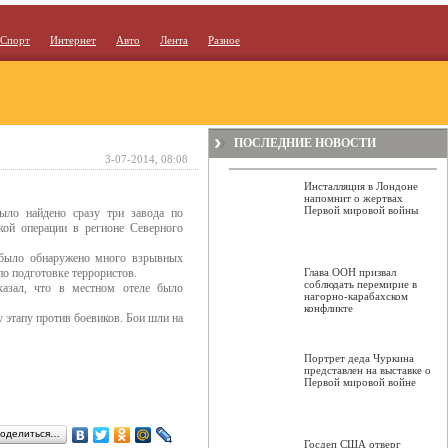
Спорт
Интернет
Авто
Лента
Разное
ПОСЛЕДНИЕ НОВОСТИ
3-07-2014, 08:08
Инсталляция в Лондоне
напомнит о жертвах
Первой мировой войны
было найдено сразу три завода по
кой операции в регионе Северного
 было обнаружено много взрывных
по подготовке террористов.
Глава ООН призвал
соблюдать перемирие в
казал, что в местном отеле было
нагорно-карабахском
конфликте
 этапу против боевиков. Бои шли на
Портрет деда Чуркина
представлен на выставке о
Первой мировой войне
оделиться…
Госдеп США отверг