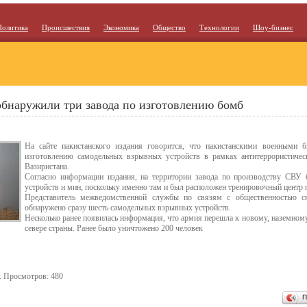
Политика
Происшествия
Экономика
Общество
Технологии
Шоу-бизнес
бнаружили три завода по изготовлению бомб
На сайте пакистанского издания говорится, что пакистанскими военными 
изготовлению самодельных взрывных устройств в рамках антитеррористичес
Вазиристана.
Согласно информации издания, на территории завода по производству СВУ
устройств и мин, поскольку именно там и был расположен тренировочный центр 
Представитель межведомственной службы по связям с общественностью с
обнаружено сразу шесть самодельных взрывных устройств.
Несколько ранее появилась информация, что армия перешла к новому, наземному
севере страны. Ранее было уничтожено 200 человек
. Просмотров: 480
П