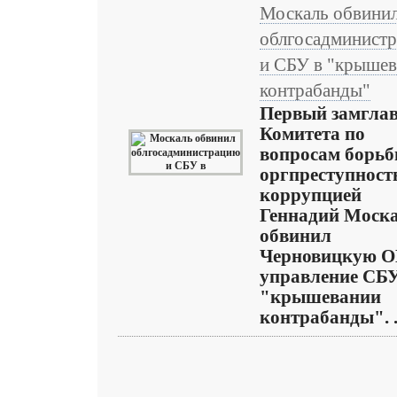
Москаль обвини
облгосадминист
и СБУ в "крыше
контрабанды"
Первый замгла
Комитета по
вопросам борьб
оргпреступност
коррупцией
Геннадий Моск
обвинил
Черновицкую О
управление СБУ
"крышевании
контрабанды". .