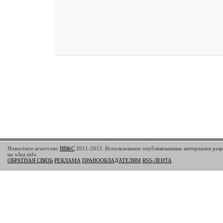
Новостное агентство
BB&C
2011-2013. Использование опубликованных материалов разр
на wlna.info.
ОБРАТНАЯ СВЯЗЬ
РЕКЛАМА
ПРАВООБЛАДАТЕЛЯМ
RSS-ЛЕНТА