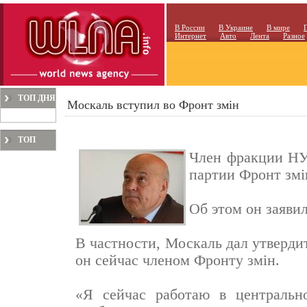
В России
В Украине
В мире
Интернет
Авто
Лента
Разное
ТОП ДНЯ
Москаль вступил во Фронт змін
ТОП
Член фракции НУ
МЕСЯЦА
партии Фронт змі
Об этом он заявил
В частности, Москаль дал утвердит
он сейчас членом Фронту змін.
«Я сейчас работаю в централь