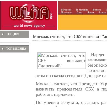
В России
В Украине
В мире
Интернет
Авто
Лента
Разное
ТОП ДНЯ
Москаль считает, что СБУ возглавит "
ТОП МЕСЯЦА
Нардеп 
занимав
безопас
возглави
этом он сказал сегодня в Донецке н
Москаль считает, что Президент Ук
назначать председателя СБУ, а п
работать парламент.
По мнению депутата, оглашать ра