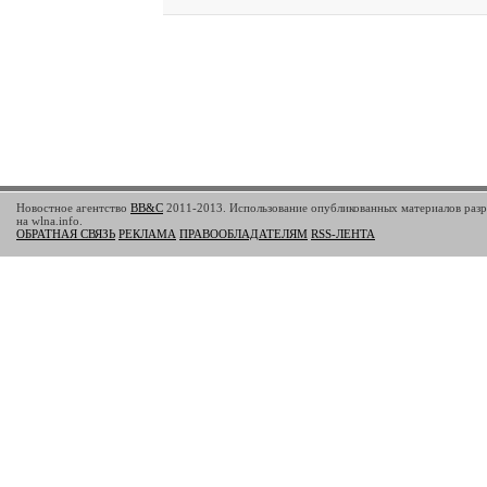
Новостное агентство
BB&C
2011-2013. Использование опубликованных материалов разр
на wlna.info.
ОБРАТНАЯ СВЯЗЬ
РЕКЛАМА
ПРАВООБЛАДАТЕЛЯМ
RSS-ЛЕНТА