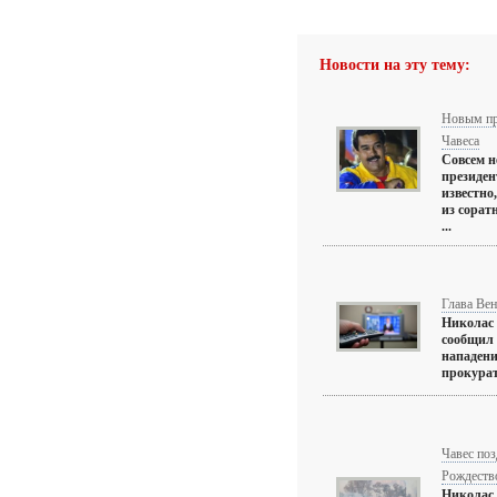
Новости на эту тему:
Новым пр
Чавеса
Совсем н
президен
известно
из сорат
...
Глава Вен
Николас 
сообщил 
нападени
прокурат
Чавес поз
Рождеств
Николас 