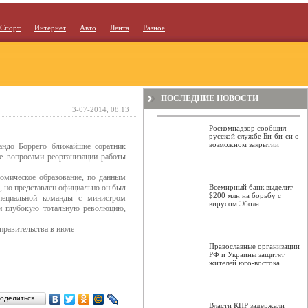
Спорт
Интернет
Авто
Лента
Разное
ПОСЛЕДНИЕ НОВОСТИ
3-07-2014, 08:13
Роскомнадзор сообщил
русской службе Би-би-си о
возможном закрытии
андо Боррего ближайшие соратник
е вопросами реорганизации работы
омическое образование, по данным
, но представлен официально он был
Всемирный банк выделит
$200 млн на борьбу с
пециальной команды с министром
вирусом Эбола
 и глубокую тотальную революцию,
 правительства в июле
Православные организации
РФ и Украины защитят
жителей юго-востока
оделиться…
Власти КНР задержали