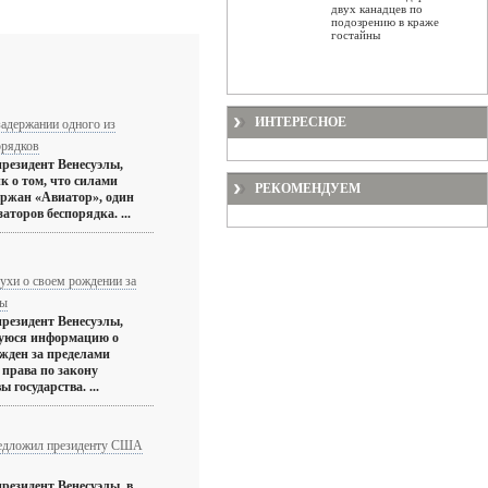
двух канадцев по
подозрению в краже
гостайны
ИНТЕРЕСНОЕ
адержании одного из
орядков
резидент Венесуэлы,
к о том, что силами
РЕКОМЕНДУЕМ
ержан «Авиатор», один
аторов беспорядка. ...
ухи о своем рождении за
лы
резидент Венесуэлы,
уюся информацию о
ожден за пределами
 права по закону
 государства. ...
редложил президенту США
резидент Венесуэлы, в