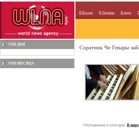
В России
В Украине
В мире
ТОП ДНЯ
Соратник Че Гевары зай
ТОП МЕСЯЦА
Опубликовано в категории:
В мире