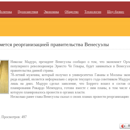
Политика
Происшествия
Экономика
Общество
Технологии
Шоу-бизнес
мется реорганизацией правительства Венесуэлы
Николас Мадуро, президент Венесуэлы сообщил о том, что экономист Орл
популярного революционера Эрнесто Че Гевары, будет заниматься в Венесуэл
правительства данной страны.
78-летний мужчина, который получил в университетах Гаваны и Москвы экон
ряда изданий, является неформально с апреля текущего года советником Мадуро
лишь на днях. Мадуро сделал заявление, что Боррего вошел в состав с
планирования Рикардо Менендеса, готовя вместе с ним планы, в том числе
которую планировалось провести в органах власти.
Несколько ранее глава Венесуэлы сказал о своих планах провести реорганизацию
. Просмотров: 497
П