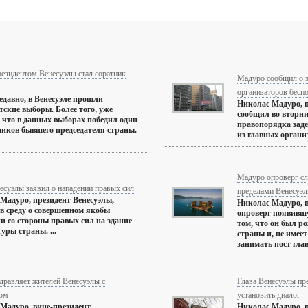
езидентом Венесуэлы стал соратник
Мадуро сообщил о з
организаторов бесп
едавно, в Венесуэле прошли
Николас Мадуро, п
тские выборы. Более того, уже
сообщил во вторни
, что в данных выборах победил один
правопорядка зад
ников бывшего председателя страны.
из главных организ
Мадуро опроверг сл
есуэлы заявил о нападении правых сил
пределами Венесуэ
Мадуро, президент Венесуэлы,
Николас Мадуро, п
в среду о совершенном якобы
опроверг появивш
и со стороны правых сил на здание
том, что он был р
уры страны. ...
страны и, не имеет
занимать пост главы
дравляет жителей Венесуэлы с
Глава Венесуэлы п
ом
установить диалог
Мадуро, вице-президент
Николас Мадуро, п