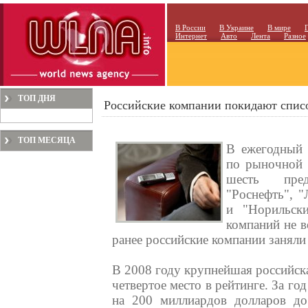
В России
В Украине
В мире
Интернет
Авто
Лента
Разное
ТОП ДНЯ
Российские компании покидают спис
ТОП МЕСЯЦА
В ежегодный 
по рыночной 
шесть пред
"Роснефть", "
и "Норильск
компаний не 
ранее российские компании заняли 
В 2008 году крупнейшая российск
четвертое место в рейтинге. За го
на 200 миллиардов долларов до