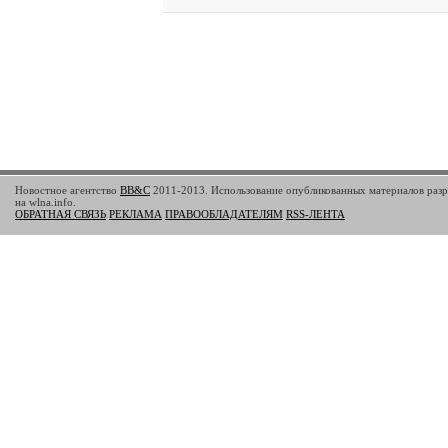
Новостное агентство
BB&C
2011-2013. Использование опубликованных материалов разр
на wlna.info.
ОБРАТНАЯ СВЯЗЬ
РЕКЛАМА
ПРАВООБЛАДАТЕЛЯМ
RSS-ЛЕНТА