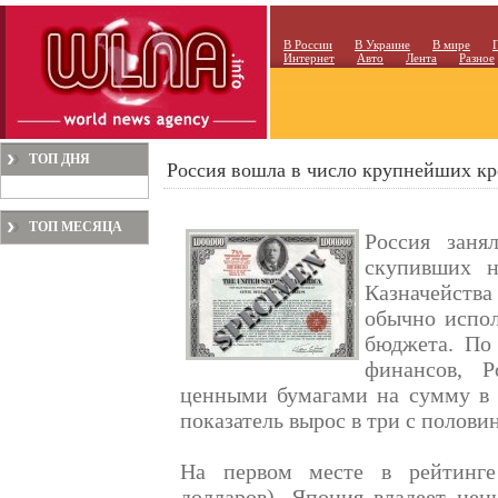
В России
В Украине
В мире
Интернет
Авто
Лента
Разное
ТОП ДНЯ
Россия вошла в число крупнейших 
ТОП МЕСЯЦА
Россия заня
скупивших н
Казначейств
обычно испол
бюджета. По
финансов, Р
ценными бумагами на сумму в 1
показатель вырос в три с половин
На первом месте в рейтинге
долларов). Япония владеет це