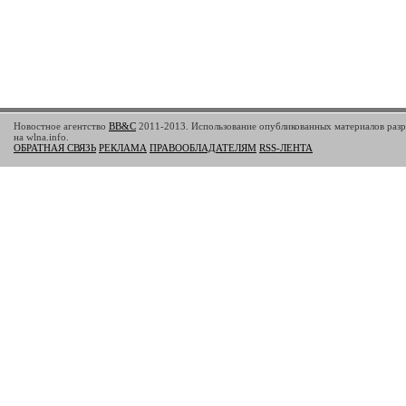
Новостное агентство
BB&C
2011-2013. Использование опубликованных материалов разр
на wlna.info.
ОБРАТНАЯ СВЯЗЬ
РЕКЛАМА
ПРАВООБЛАДАТЕЛЯМ
RSS-ЛЕНТА