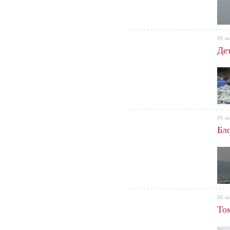
06 м
Де
06 м
Бл
06 м
То