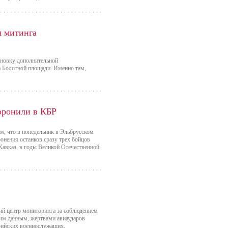
я митинга
ановку дополнительной
а Болотной площади. Именно там,
оронили в КБР
м, что в понедельник в Эльбрусском
онения останков сразу трех бойцов
Кавказ, в годы Великой Отечественной
ий центр мониторинга за соблюдением
дним данным, жертвами авиаударов
ирийских военнослужащих.