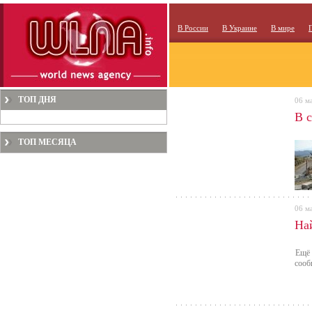
В России
В Украине
В мире
ТОП ДНЯ
06 м
В 
ТОП МЕСЯЦА
06 м
На
Ещё 
сооб