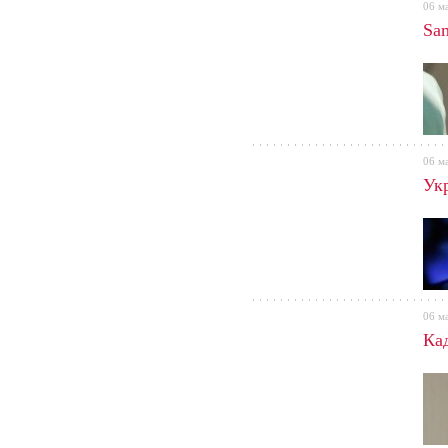
06 м
Sa
06 м
Ук
06 м
Ка