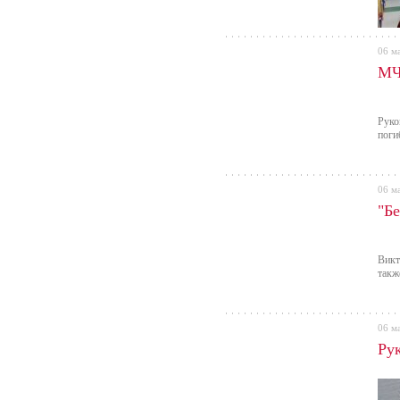
06 м
МЧ
Руко
поги
06 м
"Бе
Викт
такж
06 м
Ру