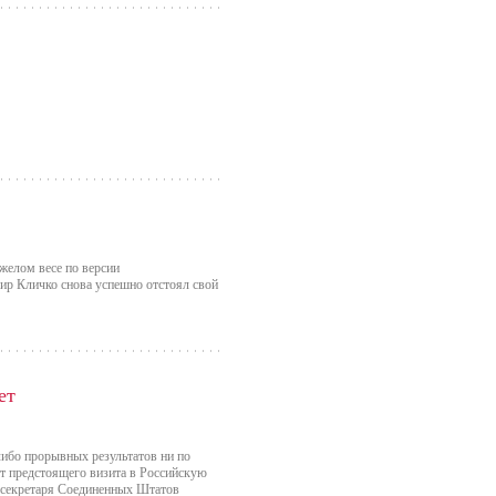
желом весе по версии
 Кличко снова успешно отстоял свой
ет
либо прорывных результатов ни по
от предстоящего визита в Российскую
о секретаря Соединенных Штатов