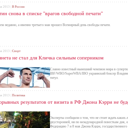
ая 2013 |
В России
тин снова в списке "врагов свободной печати"
ем недавно, а именно третьего мая прошел Всемирный день свободы печати.
ая 2013 |
Спорт
янета не стал для Кличка сильным соперником
Славно известный нынешний чемпион мира в супертя
IBF/WBO/SuperWBA/IBO украинский боксер Владимир
титул.
ая 2013 |
Политика
орывных результатов от визита в РФ Джона Кэрри не буд
Эксперты сообщили о том, что не стоит ждать каких-
двусторонней, ни по международной повесткам дня, 
Федерацию 7 и 8 мая Джона Кэрри, государственног