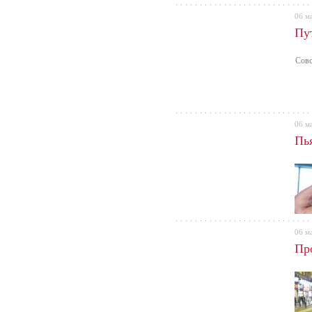
06 м
Пу
Совс
06 м
Пь
06 м
Пр