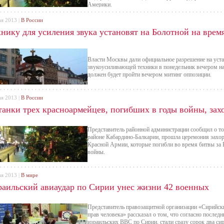
Америки.
ая 2013 |
В России
хнику для усиления звука установят на Болотной на врем
Власти Москвы дали официальное разрешение на уст
звукоусиливающей техники в понедельник вечером н
должен будет пройти вечером митинг оппозиции.
ая 2013 |
В России
танки трех красноармейцев, погибших в годы войны, зах
Представитель районной администрации сообщил о то
районе Кабардино-Балкарии, прошла церемония захор
Красной Армии, которые погибли во время битвы за 
войны.
ая 2013 |
В мире
раильский авиаудар по Сирии унес жизни 42 военных
Представитель правозащитной организации «Сирийск
прав человека» рассказал о том, что согласно после
израильских ВВС по Сирии, стали сразу сорок два с