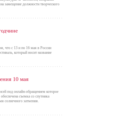
, на замещение должности творческого
годчине
, что с 13 и по 16 мая в России
стиваль, который носит название
ения 10 мая
писей под онлайн-обращением которое
 обеспечена съемка со спутника
мя солнечного затмения.