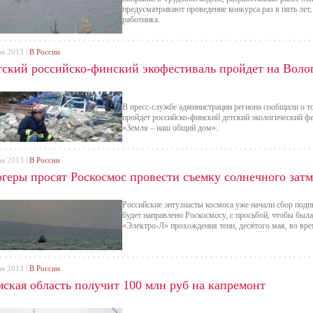
предусматривают проведение конкурса раз в пять лет
работника.
ая 2013 |
В России
тский российско-финский экофестиваль пройдет на Воло
В пресс-службе администрации региона сообщили о том
пройдет российско-финский детский экологический фе
«Земля – наш общий дом».
ая 2013 |
В России
огеры просят Роскосмос провести съемку солнечного затм
Российские энтузиасты космоса уже начали сбор под
будет направлено Роскосмосу, с просьбой, чтобы была
«Электро-Л» прохождения тени, десятого мая, во вре
ая 2013 |
В России
мская область получит 100 млн руб на капремонт