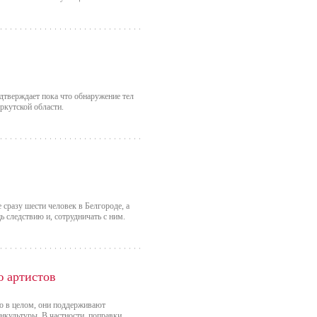
дтверждает пока что обнаружение тел
ркутской области.
 сразу шести человек в Белгороде, а
ь следствию и, сотрудничать с ним.
ю артистов
то в целом, они поддерживают
нкультуры. В частности, поправки