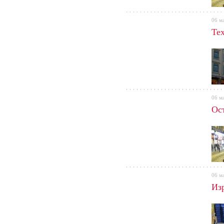
06 м
Те
06 м
Ос
06 м
Из