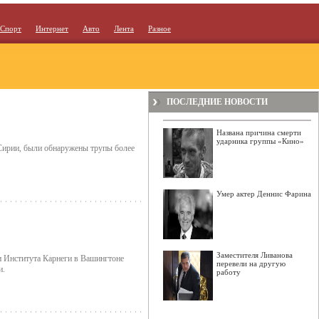
Спорт
Интернет
Авто
Лента
Разное
ПОСЛЕДНИЕ НОВОСТИ
Названа причина смерти
ударника группы «Кино»
 Сирии, были обнаружены трупы более
Умер актер Деннис Фарина
Заместителя Ливанова
 и Института Карнеги в Вашингтоне
перевели на другую
и.
работу