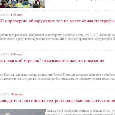
ая 2013 |
В России
С опровергло обнаружение тел на месте авиакатастрофы
водитель управления информации министерства рассказал о том, что МЧС России, не по
бших людей в результате крушения вертолета Ми-8, которое произошло на территории И
ая 2013 |
В России
лгородский стрелок" отказывается давать показания
ор Еремеев, адвокат, сообщил о том, что Сергей Помазун, которого обвинили в убийстве
е в нападении на сотрудника полиции и, разбое, отказался по-прежнему оказывать помощ
ая 2013 |
Общество
ководители российских театров поддерживают аттестаци
Руководители российских театров сообщили о том, ч
поправки в Трудовой кодекс, разработанные ранее Ми