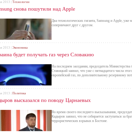
ая 2013 |
Технологии
msung снова пошутили над Apple
Два технологических гиганта, Samsung и Apple, уже 
соперничают друг с другом.
ая 2013 |
Экономика
раина будет получать газ через Словакию
На последнем заседании, председатель Министерства 
Ставицкий заявил, что уже с пятнадцатого числа этог
европейский газ, по дополнительному резервному пот
ая 2013 |
Политика
дыров высказался по поводу Царнаевых
Во время своего последнего высказывания, председа
Кадыров заявил, что не собирается заступаться за бр
террористических взрывах в Бостоне.