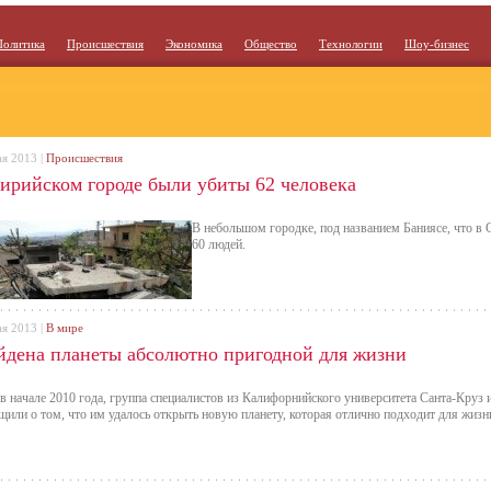
Политика
Происшествия
Экономика
Общество
Технологии
Шоу-бизнес
ая 2013 |
Происшествия
сирийском городе были убиты 62 человека
В небольшом городке, под названием Баниясе, что в
60 людей.
ая 2013 |
В мире
йдена планеты абсолютно пригодной для жизни
в начале 2010 года, группа специалистов из Калифорнийского университета Санта-Круз
щили о том, что им удалось открыть новую планету, которая отлично подходит для жизн