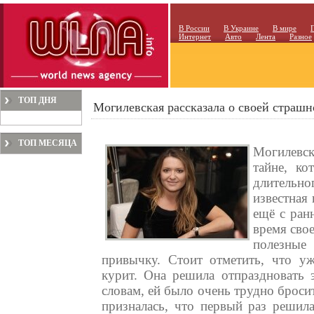
В России
В Украине
В мире
Интернет
Авто
Лента
Разное
ТОП ДНЯ
Могилевская рассказала о своей страшн
ТОП МЕСЯЦА
Могилевс
тайне, ко
длительно
известная 
ещё с ранн
время сво
полезные 
привычку. Стоит отметить, что уж
курит. Она решила отпраздновать 
словам, ей было очень трудно бросит
призналась, что первый раз решила