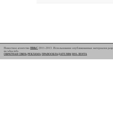
Новостное агентство
BB&C
2011-2013. Использование опубликованных материалов разр
на wlna.info.
ОБРАТНАЯ СВЯЗЬ
РЕКЛАМА
ПРАВООБЛАДАТЕЛЯМ
RSS-ЛЕНТА