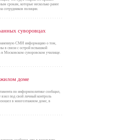
ным срокам, которые несколько ранее
на сотрудников полиции.
ванных суворовцах
траненную СМИ информацию о том,
ны в связи с острой вспышкой
а в Московском суворовском училище.
 жилом доме
ртамента по информполитике сообщил,
е взял под свой личный контроль
оизошел в многоэтажном доме, в