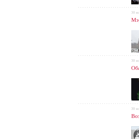
30 н
Мэ
30 н
Об
30 н
Во