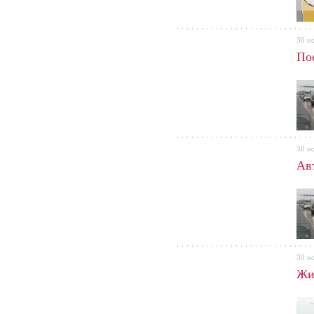
30 н
По
30 н
Ав
30 н
Жи