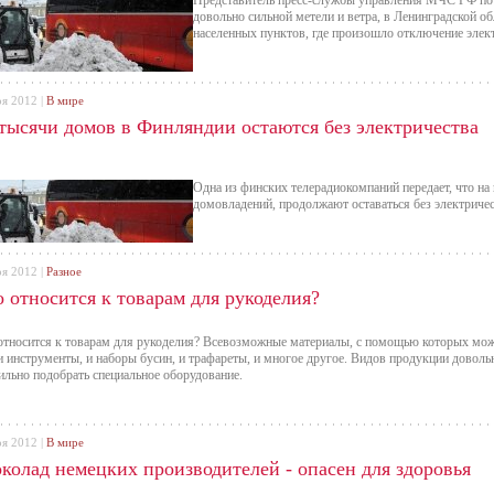
Представитель пресс-службы управления МЧС РФ по р
довольно сильной метели и ветра, в Ленинградской о
населенных пунктов, где произошло отключение элек
оя 2012 |
В мире
 тысячи домов в Финляндии остаются без электричества
Одна из финских телерадиокомпаний передает, что н
домовладений, продолжают оставаться без электричес
оя 2012 |
Разное
 относится к товарам для рукоделия?
относится к товарам для рукоделия? Всевозможные материалы, с помощью которых можн
и инструменты, и наборы бусин, и трафареты, и многое другое. Видов продукции доволь
ильно подобрать специальное оборудование.
оя 2012 |
В мире
колад немецких производителей - опасен для здоровья