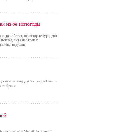
ны из-за непогоды
поездов «Аллегро», которые курируют
ьсинки, в связи с крайне
дии был нарушен.
 что в пятницу днем в центре Санкт-
 автобусом.
ией
общил, что суд в Марий Эл принял