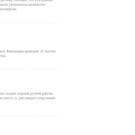
егиону сообщил, что в результате
бласти увеличилось количество
троэнергии.
а юге Финляндии примерно 32 тысячи
тва.
о создать изделия ручной работы.
но много, и, для каждого вида важно