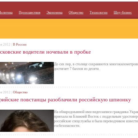
Политика
Происшествия
Экономика
Общество
Технологии
Шоу-бизнес
оя 2012 |
В России
сковские водители ночевали в пробке
До сих пор, в столице сохраняются многокилометровы
достигает 7 баллов из десяти.
оя 2012 |
Общество
рийские повстанцы разоблачили российскую шпионку
На обнародованной ими видеозаписи гражданка Украи
приехала на Ближний Восток с поддельным удостовер
российские спецслужбы и была переводчиком известн
госбезопасности.