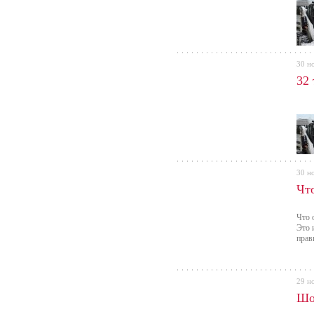
30 н
32
30 н
Что
Что 
Это 
прав
29 н
Шо