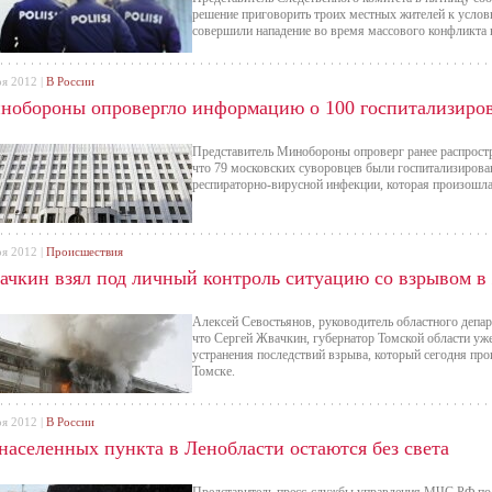
решение приговорить троих местных жителей к услов
совершили нападение во время массового конфликта 
оя 2012 |
В России
нобороны опровергло информацию о 100 госпитализиро
Представитель Минобороны опроверг ранее распрос
что 79 московских суворовцев были госпитализирова
респираторно-вирусной инфекции, которая произошл
оя 2012 |
Происшествия
ачкин взял под личный контроль ситуацию со взрывом в
Алексей Севостьянов, руководитель областного депа
что Сергей Жвачкин, губернатор Томской области уж
устранения последствий взрыва, который сегодня пр
Томске.
оя 2012 |
В России
 населенных пункта в Ленобласти остаются без света