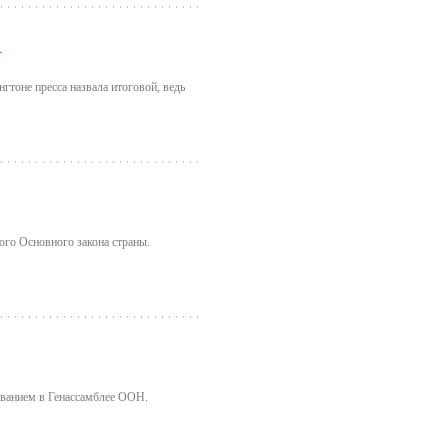
А
гтоне пресса назвала итоговой, ведь
ого Основного закона страны.
ованием в Генассамблее ООН.