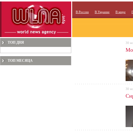
В России
В Украине
В мире
ТОП ДНЯ
30 н
Мо
ТОП МЕСЯЦА
30 н
Си