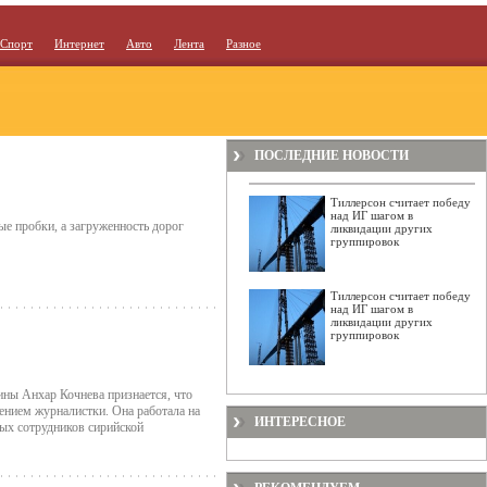
Спорт
Интернет
Авто
Лента
Разное
ПОСЛЕДНИЕ НОВОСТИ
Тиллерсон считает победу
над ИГ шагом в
е пробки, а загруженность дорог
ликвидации других
группировок
Тиллерсон считает победу
над ИГ шагом в
ликвидации других
группировок
ны Анхар Кочнева признается, что
ением журналистки. Она работала на
ИНТЕРЕСНОЕ
ых сотрудников сирийской