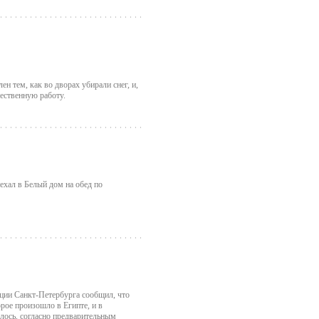
н тем, как во дворах убирали снег, и,
ественную работу.
хал в Белый дом на обед по
ции Санкт-Петербурга сообщил, что
рое произошло в Египте, и в
алось, согласно предварительным