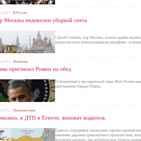
оя 2012 |
В России
р Москвы недоволен уборкой снега
Сергей Собянин, мэр Москвы, остался крайне недоволе
пригрозил всем коммунальщикам штрафами, за некач
оя 2012 |
Политика
ама пригласил Ромни на обед
Побежденный в президентской гонке Митт Ромни прие
приглашению Барака Обамы.
оя 2012 |
Происшествия
зможно, в ДТП в Египте, виноват водитель
Один из сотрудников управления туризма администра
виновник дорожно-транспортного происшествия, кото
результате которого два петербургских туриста сконч