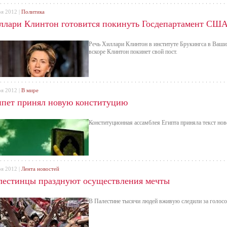
оя 2012 |
Политика
ллари Клинтон готовится покинуть Госдепартамент СШ
Речь Хиллари Клинтон в институте Брукингса в Вашин
вскоре Клинтон покинет свой пост.
оя 2012 |
В мире
ипет принял новую конституцию
Конституционная ассамблея Египта приняла текст нов
оя 2012 |
Лента новостей
лестинцы празднуют осуществления мечты
В Палестине тысячи людей вживую следили за голос