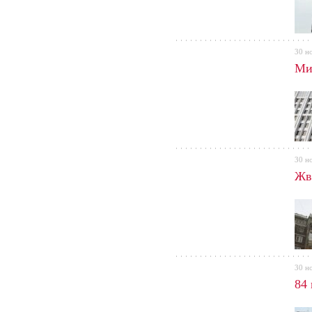
30 н
Ми
30 н
Жв
30 н
84