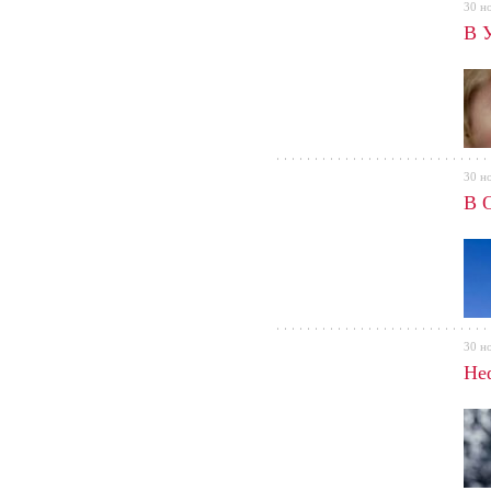
30 н
В 
30 н
В 
30 н
Не