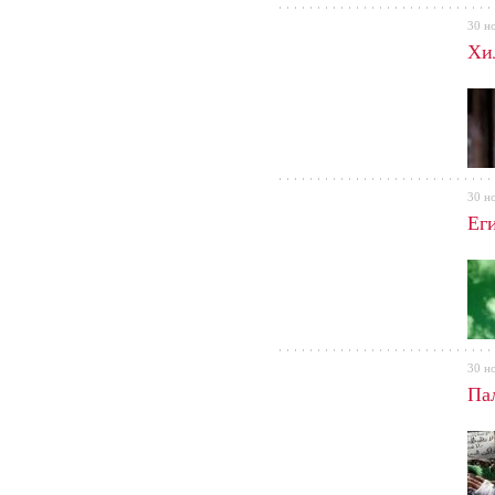
30 н
Хи
30 н
Ег
30 н
Па