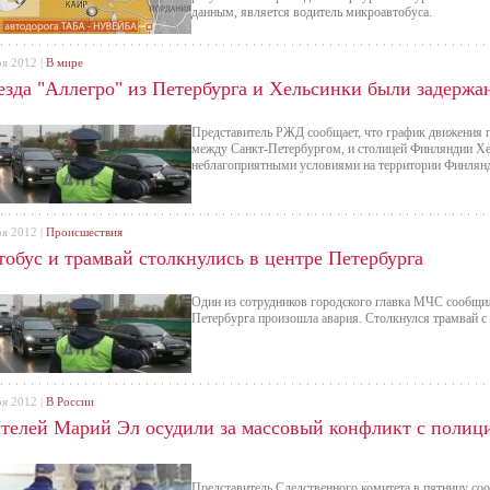
данным, является водитель микроавтобуса.
оя 2012 |
В мире
езда "Аллегро" из Петербурга и Хельсинки были задержа
Представитель РЖД сообщает, что график движения 
между Санкт-Петербургом, и столицей Финляндии Хел
неблагоприятными условиями на территории Финлян
оя 2012 |
Происшествия
тобус и трамвай столкнулись в центре Петербурга
Один из сотрудников городского главка МЧС сообщил,
Петербурга произошла авария. Столкнулся трамвай с
оя 2012 |
В России
телей Марий Эл осудили за массовый конфликт с полиц
Представитель Следственного комитета в пятницу со