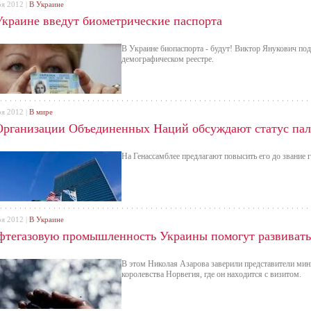
оя 2012 |
В Украине
Украине введут биометрические паспорта
В Украине биопаспорта - будут! Виктор Янукович по
демографическом реестре.
оя 2012 |
В мире
Организации Объединенных Наций обсуждают статус пал
На Генассамблее предлагают повысить его до звание
оя 2012 |
В Украине
фтегазовую промышленность Украины помогут развивать
В этом Николая Азарова заверили представители мини
королевства Норвегия, где он находится с визитом.