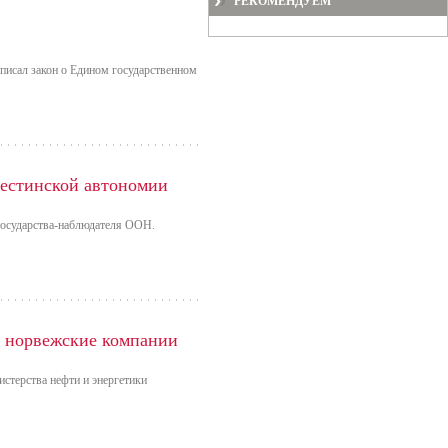
РЕКОМЕНДУЕМ
дписал закон о Едином государственном
естинской автономии
 государства-наблюдателя ООН.
 норвежские компании
стерства нефти и энергетики