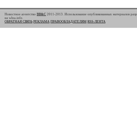
Новостное агентство
BB&C
2011-2013. Использование опубликованных материалов разр
на wlna.info.
ОБРАТНАЯ СВЯЗЬ
РЕКЛАМА
ПРАВООБЛАДАТЕЛЯМ
RSS-ЛЕНТА