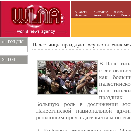
В России
В Украине
В мире
Интернет
Авто
Лента
Разное
ТОП ДНЯ
Палестинцы празднуют осуществления ме
ТОП
В Палестин
МЕСЯЦА
голосование
как больши
палестинск
палестинск
праздник.
Большую роль в достижении этог
Палестинской национальной адми
решающим председательством он выст
В Вифлееме трансляция речи Мах