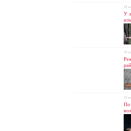
18 н
У 
Химк
из
приш
дина
ноги
18 н
Ре
прав
ра
росс
фаль
18 н
По
конт
во