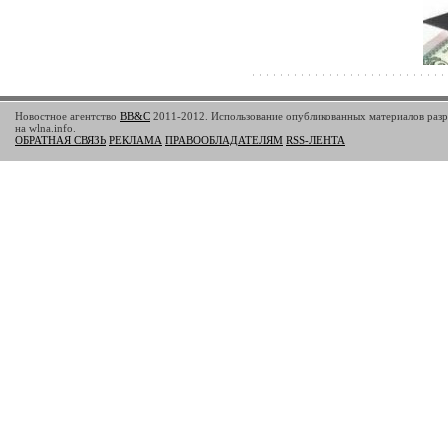
ст
Новостное агентство
BB&C
2011-2012. Использование опубликованных материалов разр
на wlna.info.
ОБРАТНАЯ СВЯЗЬ
РЕКЛАМА
ПРАВООБЛАДАТЕЛЯМ
RSS-ЛЕНТА
треб
мини