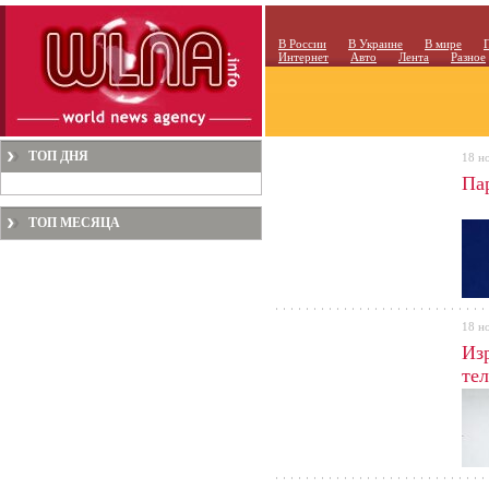
В России
В Украине
В мире
Интернет
Авто
Лента
Разное
ТОП ДНЯ
18 н
Па
ТОП МЕСЯЦА
18 н
Из
тел
след
Сарк