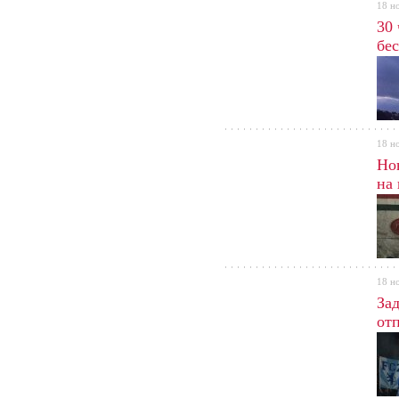
18 н
30
бе
18 н
Но
прои
на
18 н
За
глав
от