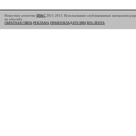
Новостное агентство
BB&C
2011-2013. Использование опубликованных материалов разр
на wlna.info.
ОБРАТНАЯ СВЯЗЬ
РЕКЛАМА
ПРАВООБЛАДАТЕЛЯМ
RSS-ЛЕНТА