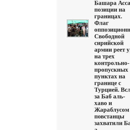
Башара Асс
позиции на
границах.
Флаг
оппозицион
Свободной
сирийской
армии реет 
на трех
контрольно-
пропускных
пунктах на
границе с
Турцией. Вс
за Баб аль-
хаво и
Жараблусом
повстанцы
захватили Б
а ...