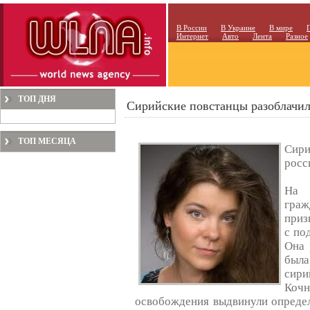
В России
В Украине
В мире
Интернет
Авто
Лента
Разное
ТОП ДНЯ
Сирийские повстанцы разоблачи
ТОП МЕСЯЦА
Сир
росс
На 
гра
приз
с по
Она 
была
сири
Коч
освобождения выдвинули опреде