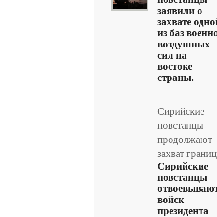
заявили о
захвате одно
из баз военн
воздушных
сил на
востоке
страны.
Сирийские
повстанцы
продолжают
захват грани
Сирийские
повстанцы
отвоевывают
войск
президента