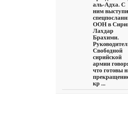
аль-Адха. С
ним выступ
спецпосланн
ООН в Сири
Лахдар
Брахими.
Руководител
Свободной
сирийской
армии говоря
что готовы н
прекращени
кр ...