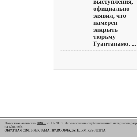
выступления,
официально
заявил, что
намерен
закрыть
тюрьму
Гуантанамо. ...
Новостное агентство
BB&C
2011-2013. Использование опубликованных материалов разр
на wlna.info.
ОБРАТНАЯ СВЯЗЬ
РЕКЛАМА
ПРАВООБЛАДАТЕЛЯМ
RSS-ЛЕНТА