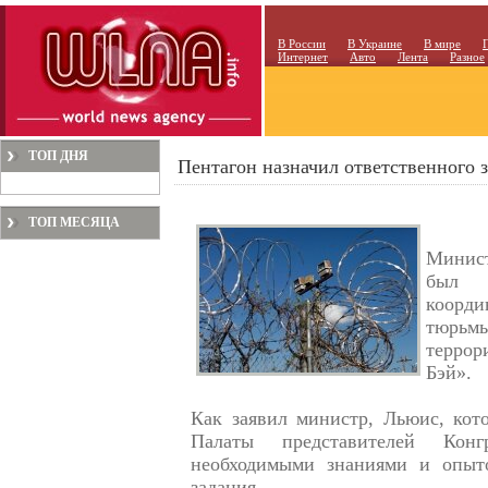
В России
В Украине
В мире
Интернет
Авто
Лента
Разное
ТОП ДНЯ
Пентагон назначил ответственного 
ТОП МЕСЯЦА
Минис
был 
коорди
тюрьмы
террор
Бэй».
Как заявил министр, Льюис, кот
Палаты представителей Конг
необходимыми знаниями и опыт
задания.