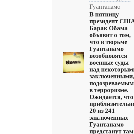
Гуантанамо
В пятницу
президент СШ
Барак Обама
объявит о том,
что в тюрьме
Гуантанамо
возобновятся
военные суды
над некоторым
заключенными
подозреваемым
в терроризме.
Ожидается, что
приблизительн
20 из 241
заключенных
Гуантанамо
предстанут там