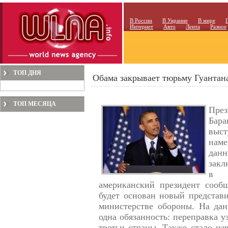
В России
В Украине
В мире
Интернет
Авто
Лента
Разное
ТОП ДНЯ
Обама закрывает тюрьму Гуантан
ТОП МЕСЯЦА
Пре
Бара
выс
нам
дан
закл
в д
американский президент сооб
будет основан новый представи
министерстве обороны. На дан
одна обязанность: переправка 
третьи страны. Также стало изв