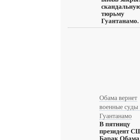
скандальну
тюрьму
Гуантанамо. .
Обама вернет
военные суды 
Гуантанамо
В пятницу
президент С
Барак Обама