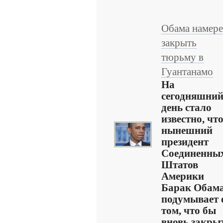
Обама намер
закрыть
тюрьму в
Гуантанамо
На
сегодняшни
день стало
известно, чт
нынешний
президент
Соединенны
Штатов
Америки
Барак Обам
подумывает 
том, что бы
вновь закры