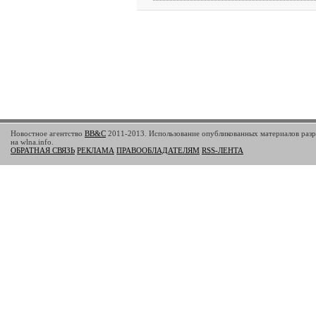
Новостное агентство
BB&C
2011-2013. Использование опубликованных материалов разр
на wlna.info.
ОБРАТНАЯ СВЯЗЬ
РЕКЛАМА
ПРАВООБЛАДАТЕЛЯМ
RSS-ЛЕНТА