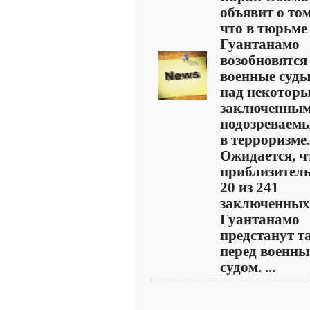
объявит о том
что в тюрьме
Гуантанамо
возобновятся
военные суд
над некотор
заключенным
подозреваем
в терроризме.
Ожидается, ч
приблизител
20 из 241
заключенных
Гуантанамо
предстанут т
перед военн
судом. ...