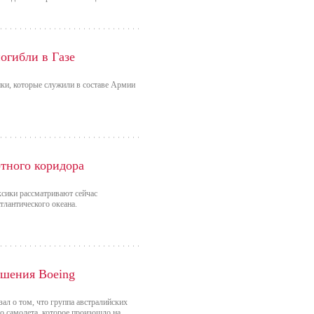
огибли в Газе
ки, которые служили в составе Армии
тного коридора
ксики рассматривают сейчас
тлантического океана.
ушения Boeing
ал о том, что группа австралийских
о самолета, которое произошло на