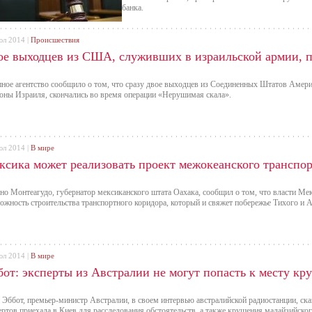
банка.
юл 2014 |
Происшествия
ое выходцев из США, служивших в израильской армии, п
ное агентство сообщило о том, что сразу двое выходцев из Соединенных Штатов Амери
оны Израиля, скончались во время операции «Нерушимая скала».
юл 2014 |
В мире
ксика может реализовать проект межокеанского транспор
но Монтеагудо, губернатор мексиканского штата Оахака, сообщил о том, что власти Ме
ожность строительства транспортного коридора, который и свяжет побережье Тихого и А
юл 2014 |
В мире
бот: эксперты из Австралии не могут попасть к месту кр
 Эббот, премьер-министр Австралии, в своем интервью австралийской радиостанции, сказ
ертов приехала в Киев для расследования обстоятельств, а также крушения малайзийског