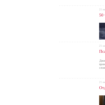
21 и
50 
21 и
Пс
Джон
пров
слож
21 и
От