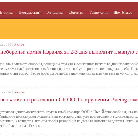
Политика
Происшествия
Экономика
Общество
Технологии
Шоу-бизнес
юл 2014 |
В мире
нобороны: армия Израиля за 2-3 дня выполнит главную з
 Яалон, министр обороны, сообщил о том что в ближайшие несколько дней израильские
емных туннелей палестинских боевиков, которые были прорыты ими под границей с Изра
нейшую диверсию. Таким образом была бы выполнена самая главная задача «сухопутно
юл 2014 |
В мире
лосование по резолюции СБ ООН о крушении Boeing нам
ставитель дипломатического круга в штаб квартире ООН в Нью-Йорке сообщил, что п
йзийского пассажирского самолета на востоке страны уже подготовлен к голосованию, к
дельника. Уточняется, что сам проект резолюции на данный момент находится в некой «
ующий день после 15 часов.