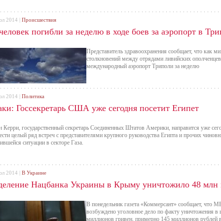
юл 2014 |
Происшествия
человек погибли за неделю в ходе боев за аэропорт в Тр
Представитель здравоохранения сообщает, что как м
столкновений между отрядами ливийских ополченцев, 
международный аэропорт Триполи за неделю
юл 2014 |
Политика
аки: Госсекретарь США уже сегодня посетит Египет
 Керри, государственный секретарь Соединенных Штатов Америки, направится уже сего
ести целый ряд встреч с представителями крупного руководства Египта и прочих чинов
ившейся ситуации в секторе Газа.
юл 2014 |
В Украине
деление Нацбанка Украины в Крыму уничтожило 48 млн 
В понедельник газета «Коммерсант» сообщает, что 
возбуждено уголовное дело по факту уничтожения в 
миллионов гривен, примерно 145 миллионов рублей 