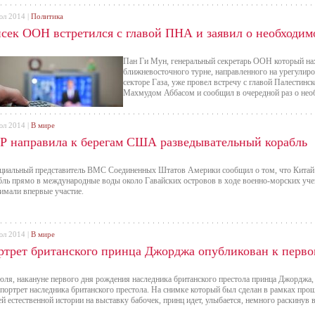
юл 2014 |
Политика
нсек ООН встретился с главой ПНА и заявил о необходим
Пан Ги Мун, генеральный секретарь ООН который нах
ближневосточного турне, направленного на урегулиро
секторе Газа, уже провел встречу с главой Палестин
Махмудом Аббасом и сообщил в очередной раз о нео
юл 2014 |
В мире
Р направила к берегам США разведывательный корабль
иальный представитель ВМС Соединенных Штатов Америки сообщил о том, что Китай 
бль прямо в международные воды около Гавайских островов в ходе военно-морских учен
имали впервые участие.
юл 2014 |
В мире
ртрет британского принца Джорджа опубликован к перв
юля, накануне первого дня рождения наследника британского престола принца Джорджа
портрет наследника британского престола. На снимке который был сделан в рамках прош
й естественной истории на выставку бабочек, принц идет, улыбается, немного раскинув 