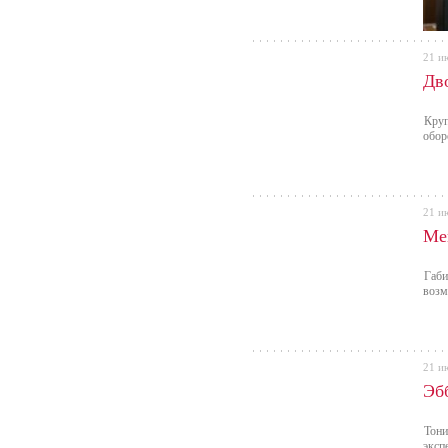
21 и
Дв
Круп
обор
21 и
Ме
Габи
возм
21 и
Эб
Тони
эксп