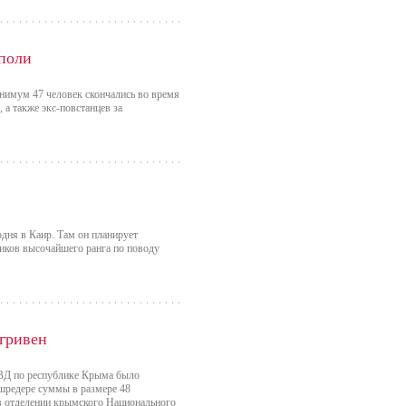
иполи
инимум 47 человек скончались во время
а также экс-повстанцев за
дня в Каир. Там он планирует
ников высочайшего ранга по поводу
гривен
МВД по республике Крыма было
шредере суммы в размере 48
в отделении крымского Национального