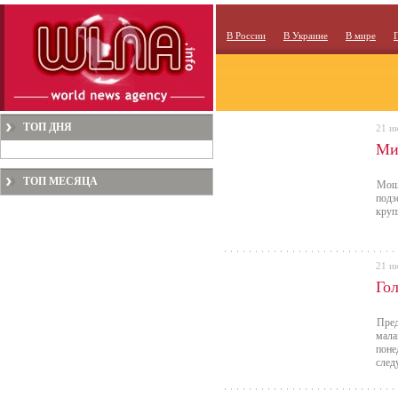
В России
В Украине
В мире
ТОП ДНЯ
21 и
Ми
ТОП МЕСЯЦА
Моше
подз
круп
21 и
Го
Пред
мала
поне
след