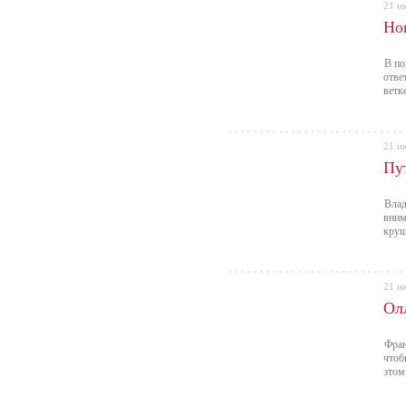
21 и
Но
В по
отве
ветк
21 и
Пу
Влад
вним
круш
21 и
Ол
Фран
чтоб
этом