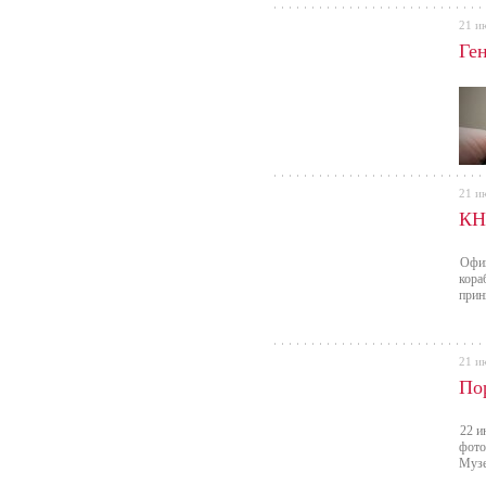
21 и
Ге
21 и
КН
Офиц
кора
прин
21 и
По
22 и
фото
Музе