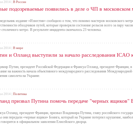
юл 2014 |
В России
вые подозреваемые появились в деле о ЧП в московском 
недельник издание «Известия» сообщило о том, что помимо мастеров московского метро
тственности обходчиков путей, которые проверяли состояние рельсов всего за пару часо
е столичного метро. В результате инцидента скончалось 23 человека.
юл 2014 |
В мире
тин и Олланд выступили за начало расследования ICAO 
имир Путин, президент Российской Федерации и Франсуа Олланд, президент Франции, в
ание на важность начала объективного международного расследования Международной 
ения самолета на Украине.
юл 2014 |
Политика
ланд призвал Путина помочь передаче "черных ящиков" B
суа Олланд, президент Франции, призвал Владимира Путина, главу российского государс
ы они передали «черные ящики» Боинга, который на Украине потерпел крушение, наибол
 говорится в официальном заявлении Елисейского дворца.