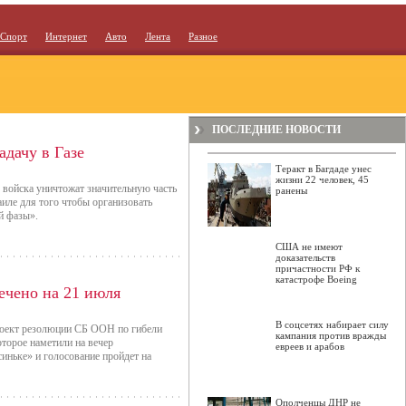
Спорт
Интернет
Авто
Лента
Разное
ПОСЛЕДНИЕ НОВОСТИ
адачу в Газе
Теракт в Багдаде унес
жизни 22 человек, 45
 войска уничтожат значительную часть
ранены
иле для того чтобы организовать
й фазы».
США не имеют
доказательств
причастности РФ к
катастрофе Boeing
ечено на 21 июля
В соцсетях набирает силу
роект резолюции СБ ООН по гибели
кампания против вражды
оторое наметили на вечер
евреев и арабов
синьке» и голосование пройдет на
Ополченцы ДНР не