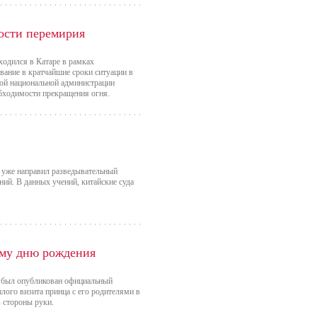
ости перемирия
одился в Катаре в рамках
вание в кратчайшие сроки ситуации в
ской национальной администрации
бходимости прекращения огня.
уже направил разведывательный
ий. В данных учений, китайские суда
ому дню рождения
, был опубликован официальный
лого визита принца с его родителями в
в стороны руки.