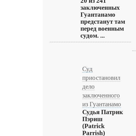
20 из 241
заключенных
Гуантанамо
предстанут там
перед военным
судом. ...
Суд
приостановил
дело
заключенного
из Гуантанамо
Судья Патрик
Пэриш
(Patrick
Parrish)