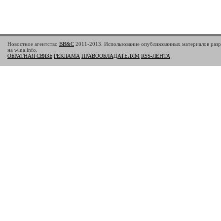
Новостное агентство
BB&C
2011-2013. Использование опубликованных материалов разр
на wlna.info.
ОБРАТНАЯ СВЯЗЬ
РЕКЛАМА
ПРАВООБЛАДАТЕЛЯМ
RSS-ЛЕНТА