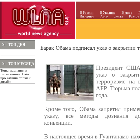
В России
В Украине
В мире
Интернет
Авто
Лента
Разное
ТОП ДНЯ
Барак Обама подписал указ о закрытии
ТОП МЕСЯЦА
Президент США
Топки компания и
указ о закрыт
топка камина. Сайт
про камины топки и
терроризме на 
дизайн.
AFP. Тюрьма пол
года.
Кроме того, Обама запретил приме
указу, все методы дознания до
конвенции.
В настоящее время в Гуантанамо нах