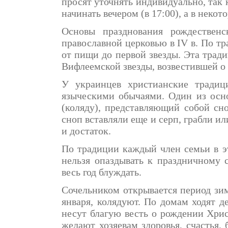
просят уточнять индивидуально, так
начинать вечером (в 17:00), а в некот
Основы празднования рождественс
православной церковью в IV в. По тр
от пищи до первой звезды. Эта трад
Вифлеемской звезды, возвестившей о
У украинцев христианские традиц
языческими обычаями. Один из осно
(коляду), представляющий собой сн
сноп вставляли еще и серп, грабли и
и достаток.
По традиции каждый член семьи в э
нельзя опаздывать к праздничному с
весь год блуждать.
Сочельником открывается период зим
января, колядуют. По домам ходят д
несут благую весть о рождении Хри
желают хозяевам здоровья, счастья, 