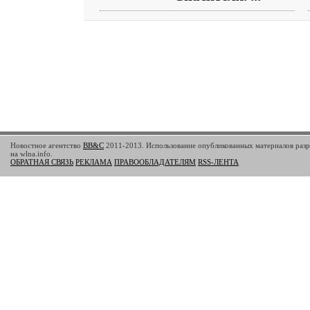
Новостное агентство
BB&C
2011-2013. Использование опубликованных материалов разр
на wlna.info.
ОБРАТНАЯ СВЯЗЬ
РЕКЛАМА
ПРАВООБЛАДАТЕЛЯМ
RSS-ЛЕНТА