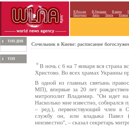
В России
В Украине
В мире
Интернет
Авто
Лента
Разное
ТОП ДНЯ
Сочельник в Киеве: расписание богослуже
ТОП
В ночь с 6 на 7 января вся страна 
МЕСЯЦА
Христово. Во всех храмах Украины п
В одной из главных святынь право
МП), впервые за 20 лет рождествен
митрополит Владимир. "Он идет на
Насколько мне известно, собирался 
– ред.), первенствующий член в 
службу он, или владыка Павел 
неизвестно", – сказал секретарь мит