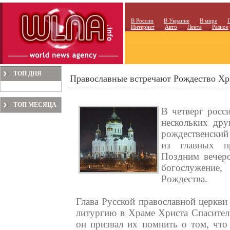
В России
В Украине
В мире
Интернет
Авто
Лента
Разное
ТОП ДНЯ
Православные встречают Рождество Хр
ТОП МЕСЯЦА
В четверг росс
нескольких дру
рождественский
из главных п
Поздним вечеро
богослужение
Рождества.
Глава Русской православной церкви
литургию в Храме Христа Спасите
он призвал их помнить о том, что