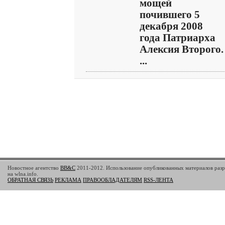
мощей
почившего 5
декабря 2008
года Патриарха
Алексия Второго.
...
Новостное агентство
BB&C
2011-2012. Использование опубликованных материалов разр
на wlna.info.
ОБРАТНАЯ СВЯЗЬ
РЕКЛАМА
ПРАВООБЛАДАТЕЛЯМ
RSS-ЛЕНТА