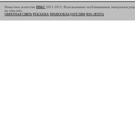
Новостное агентство
BB&C
2011-2013. Использование опубликованных материалов разр
на wlna.info.
ОБРАТНАЯ СВЯЗЬ
РЕКЛАМА
ПРАВООБЛАДАТЕЛЯМ
RSS-ЛЕНТА