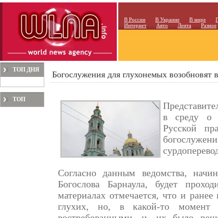
В России
В Украине
В мире
Интернет
Авто
Лента
Разное
ТОП ДНЯ
Богослужения для глухонемых возобновят 
ТОП
Представите
МЕСЯЦА
в среду о 
Русской пра
богослужен
сурдоперево
Согласно данным ведомства, начи
Богослова Барнаула, будет прохо
материалах отмечается, что и ранее
глухих, но, в какой-то момент
востребованными, и, их было реш