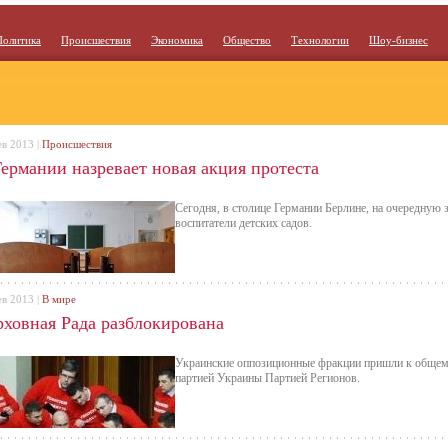
Политика
Происшествия
Экономика
Общество
Технологии
Шоу-бизнес
ев 2013 |
Происшествия
Германии назревает новая акция протеста
Сегодня, в столице Германии Берлине, на очередную 
воспитатели детских садов.
ев 2013 |
В мире
рховная Рада разблокирована
Украинские оппозиционные фракции пришли к общем
партией Украины Партией Регионов.