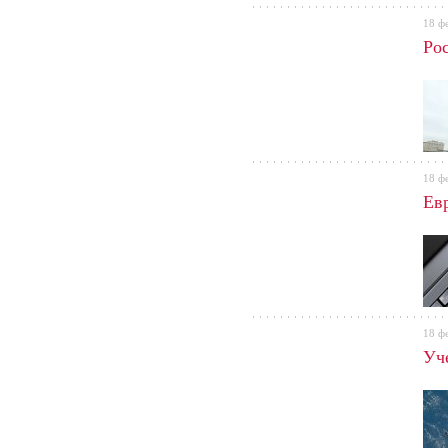
18 ф
Ро
18 ф
Ев
18 ф
Уч