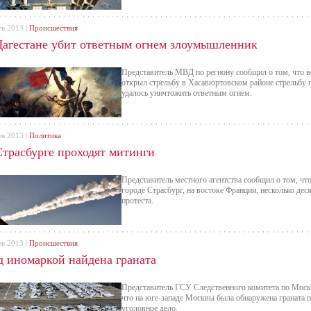
ев 2013 |
Происшествия
Дагестане убит ответным огнем злоумышленник
Представитель МВД по региону сообщил о том, что в
открыл стрельбу в Хасавюртовском районе стрельбу
удалось уничтожить ответным огнем.
ев 2013 |
Политика
Страсбурге проходят митинги
Представитель местного агентства сообщил о том, что 
городе Страсбург, на востоке Франции, несколько де
протеста.
ев 2013 |
Происшествия
д иномаркой найдена граната
Представитель ГСУ Следственного комитета по Москве,
что на юге-западе Москвы была обнаружена граната 
уголовное дело.