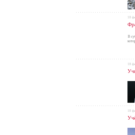
18 ф
Фр
В су
кото
18 ф
Уч
18 ф
Уч