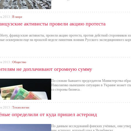
ев 2013 |
В мире
анцузские активисты провели акцию протеста
бботу, французские активисты, провели акцию протеста, против действий сторонников и
рые осквернили еще на прошлой неделе памятник воинам Русского экспедиционного кор
ев 2013 |
Общество
ителям не доплачивают огромную сумму
По словам бывшего председателя Министерства образ
Николаенко нынешнею ситуацию в Украине может спа
со стороны бизнеса.
ев 2013 |
Технологии
ёные определили от куда пришел астероид
По данным исследований финских учённых, они утвер
нам астероид, который упал в Челябинске.