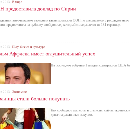
ев 2013 |
В мире
Н предоставила доклад по Сирии
едавнем внеочередном заседании главы комиссии ООН по специальному расследованию
рии, предоставила на публику свой доклад, который складывается из 131 странице.
ев 2013 |
Шоу-бизнес и культура
льм Аффлека имеет оглушительный успех
На последнем собрании Гильдии сценаристов США бы
ев 2013 |
Экономика
раинцы стали больше покупать
Как сообщают эксперты и статисты, сейчас украински
денег на различные покупки.