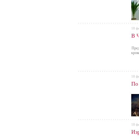
18 ф
В 
Пред
крок
18 ф
По
18 ф
Из