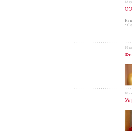
18 ф
ОО
На н
в Си
18 ф
Фи
18 ф
Ук