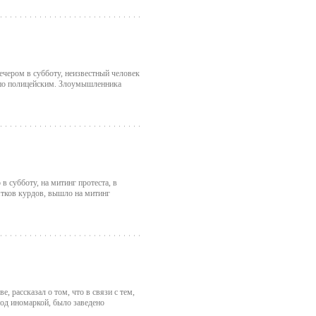
ечером в субботу, неизвестный человек
 по полицейским. Злоумышленника
в субботу, на митинг протеста, в
сятков курдов, вышло на митинг
 рассказал о том, что в связи с тем,
под иномаркой, было заведено