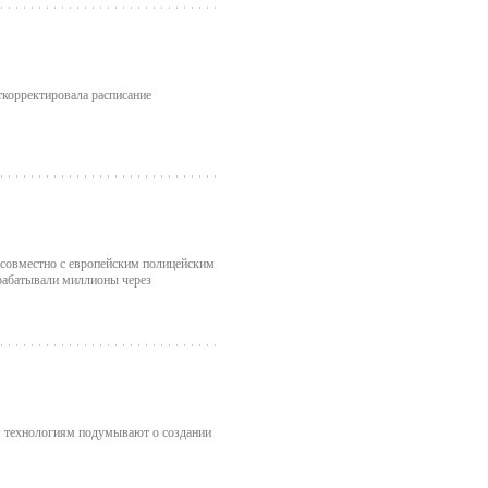
ткорректировала расписание
о совместно с европейским полицейским
рабатывали миллионы через
м технологиям подумывают о создании