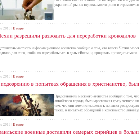
По словам главного министра юстиции Александра Л
украинский рынок недвижимости резко и стремительно
ев 2013 |
В мире
Чехии разрешили разводить для переработки крокодилов
ставитель местного информационного агентства сообщил о том, что власти Чехии разр
одилов для того, чтобы их перерабатывать в дальнейшем, и, продавать крокодилье мясо.
ев 2013 |
В мире
 подозрению в попытках обращения в христианство, был
Представитель местного агентства сообщил о том, чт
ливийского города, были арестованы сразу четверо и
том, что они имели отношение к попытка распростран
также, в попытках обращений в христианство ливийце
ев 2013 |
В мире
раильские военные доставили семерых сирийцев в больн