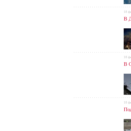
18 ф
В 
18 ф
В 
18 ф
По