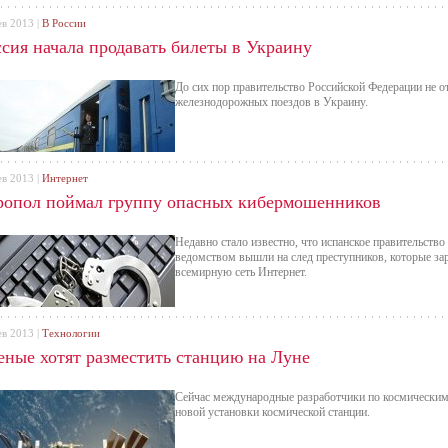
ев 2013 |
В России
ссия начала продавать билеты в Украину
До сих пор правительство Российской Федерации не о
железнодорожных поездов в Украину.
ев 2013 |
Интернет
ропол поймал группу опасных кибермошенников
Недавно стало известно, что испанское правительств
ведомством вышли на след преступников, которые за
всемирную сеть Интернет.
ев 2013 |
Технологии
еные хотят разместить станцию на Луне
Сейчас международные разработчики по космически
новой установки космической станции.