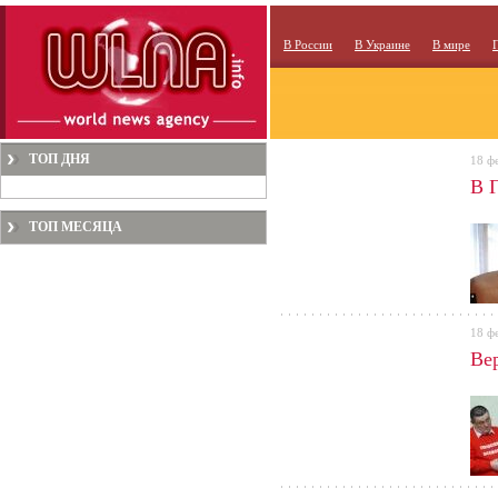
В России
В Украине
В мире
ТОП ДНЯ
18 ф
В 
ТОП МЕСЯЦА
18 ф
Ве