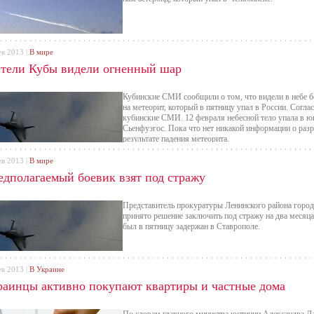
ев 2013 |
В мире
тели Кубы видели огненный шар
Кубинские СМИ сообщили о том, что видели в небе 
на метеорит, который в пятницу упал в России. Согл
кубинские СМИ. 12 февраля небесной тело упала в юг
Сьенфуэгос. Пока что нет никакой информации о раз
результате падения метеорита.
ев 2013 |
В мире
едполагаемый боевик взят под стражу
Представитель прокуратуры Ленинского района города
принято решение заключить под стражу на два месяца
был в пятницу задержан в Ставрополе.
ев 2013 |
В Украине
раинцы активно покупают квартиры и частные дома