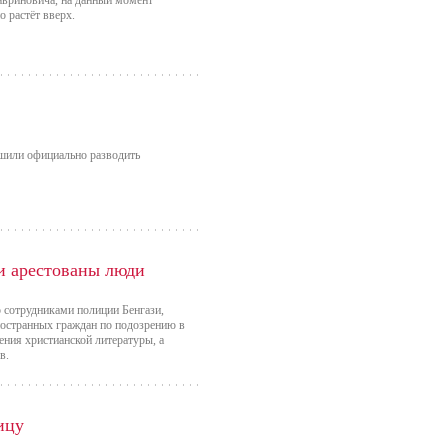
авриновича, на данный момент
 растёт вверх.
ешили официально разводить
и арестованы люди
о сотрудниками полиции Бенгази,
ностранных граждан по подозрению в
ения христианской литературы, а
в.
ицу