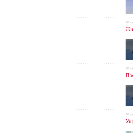
18 ф
Жи
18 ф
Пр
18 ф
Ук