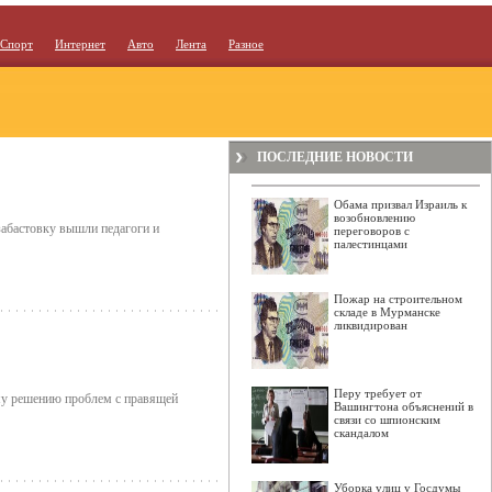
Спорт
Интернет
Авто
Лента
Разное
ПОСЛЕДНИЕ НОВОСТИ
Обама призвал Израиль к
возобновлению
забастовку вышли педагоги и
переговоров с
палестинцами
Пожар на строительном
складе в Мурманске
ликвидирован
Перу требует от
у решению проблем с правящей
Вашингтона объяснений в
связи со шпионским
скандалом
Уборка улиц у Госдумы