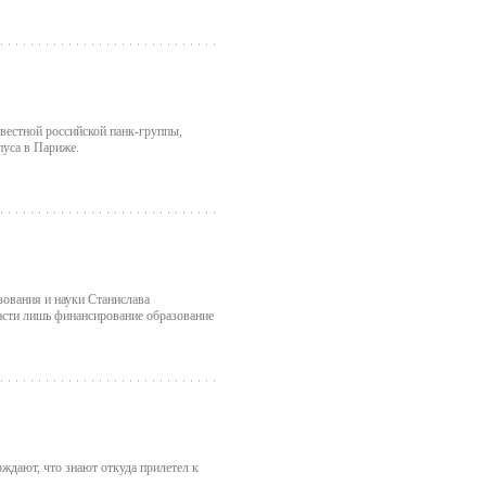
звестной российской панк-группы,
пуса в Париже.
ования и науки Станислава
сти лишь финансирование образование
ждают, что знают откуда прилетел к